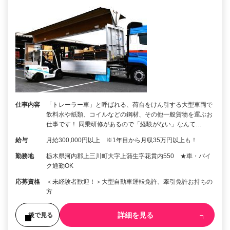
仕事内容
「トレーラー車」と呼ばれる、荷台をけん引する大型車両で
飲料水や紙類、コイルなどの鋼材、その他一般貨物を運ぶお
仕事です！ 同乗研修があるので「経験がない」なんて…
給与
月給300,000円以上 ※1年目から月収35万円以上も！
勤務地
栃木県河内郡上三川町大字上蒲生字花貫内550 ★車・バイ
ク通勤OK
応募資格
＜未経験者歓迎！＞大型自動車運転免許、牽引免許お持ちの
方
詳細を見る
後で見る