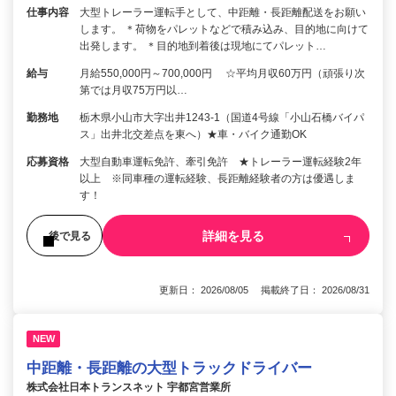
仕事内容
大型トレーラー運転手として、中距離・長距離配送をお願い
します。 ＊荷物をパレットなどで積み込み、目的地に向けて
出発します。 ＊目的地到着後は現地にてパレット…
給与
月給550,000円～700,000円 ☆平均月収60万円（頑張り次
第では月収75万円以…
勤務地
栃木県小山市大字出井1243-1（国道4号線「小山石橋バイパ
ス」出井北交差点を東へ）★車・バイク通勤OK
応募資格
大型自動車運転免許、牽引免許 ★トレーラー運転経験2年
以上 ※同車種の運転経験、長距離経験者の方は優遇しま
す！
詳細を見る
後で見る
更新日： 2026/08/05 掲載終了日： 2026/08/31
NEW
中距離・長距離の大型トラックドライバー
株式会社日本トランスネット 宇都宮営業所