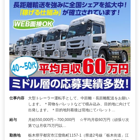
仕事内容
大型トレーラー運転手として、中距離・長距離配送をお願い
します。 ＊荷物をパレットなどで積み込み、目的地に向けて
出発します。 ＊目的地到着後は現地にてパレット…
給与
月給550,000円～700,000円 ☆平均月収60万円（頑張り次
第では月収75万円以…
勤務地
栃木県宇都宮市江曽島町1157-1（県道2号線「栃木街道」江