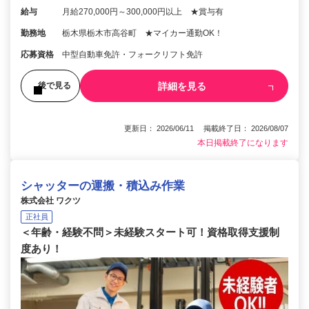
給与
月給270,000円～300,000円以上 ★賞与有
勤務地
栃木県栃木市高谷町 ★マイカー通勤OK！
応募資格
中型自動車免許・フォークリフト免許
詳細を見る
後で見る
更新日： 2026/06/11 掲載終了日： 2026/08/07
本日掲載終了になります
シャッターの運搬・積込み作業
株式会社 ワクツ
正社員
＜年齢・経験不問＞未経験スタート可！資格取得支援制
度あり！