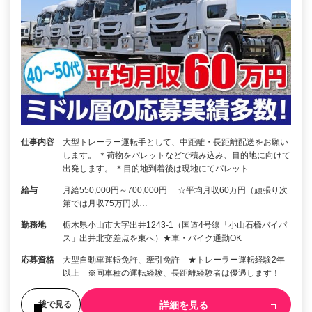
仕事内容
大型トレーラー運転手として、中距離・長距離配送をお願い
します。 ＊荷物をパレットなどで積み込み、目的地に向けて
出発します。 ＊目的地到着後は現地にてパレット…
給与
月給550,000円～700,000円 ☆平均月収60万円（頑張り次
第では月収75万円以…
勤務地
栃木県小山市大字出井1243-1（国道4号線「小山石橋バイパ
ス」出井北交差点を東へ）★車・バイク通勤OK
応募資格
大型自動車運転免許、牽引免許 ★トレーラー運転経験2年
以上 ※同車種の運転経験、長距離経験者は優遇します！
詳細を見る
後で見る