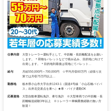
仕事内容
大型トレーラー運転手として、中距離・長距離配送をお願い
します。 ＊荷物をパレットなどで積み込み、目的地に向けて
出発します。 ＊目的地到着後は現地にてパレット…
給与
月給550,000円～700,000円 ☆平均月収60万円（頑張り次
第では月収75万円以上…
勤務地
栃木県小山市大字出井1243-1（国道4号線「小山石橋バイパ
ス」出井北交差点を東へ）★車・バイク通勤OK
応募資格
大型自動車運転免許、牽引免許 ※大型車両での中距離・長
距離輸送経験3年以上 ※トレーラー車輌乗務経験の無い方
歓迎！