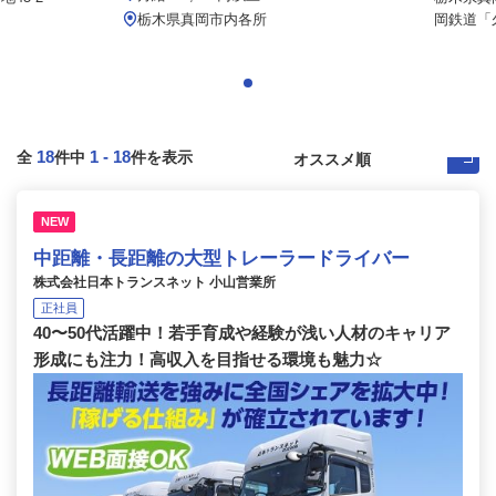
栃木県真岡市内各所
岡鉄道「久
18
1
-
18
全
件中
件を表示
NEW
中距離・長距離の大型トレーラードライバー
株式会社日本トランスネット 小山営業所
正社員
40〜50代活躍中！若手育成や経験が浅い人材のキャリア
形成にも注力！高収入を目指せる環境も魅力☆