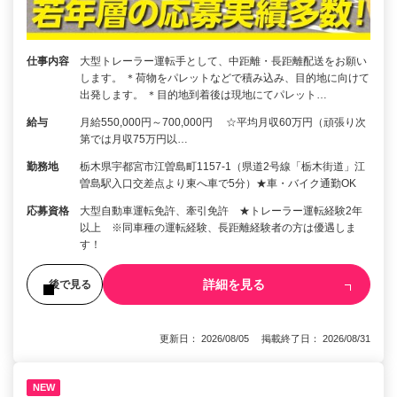
仕事内容
大型トレーラー運転手として、中距離・長距離配送をお願い
します。 ＊荷物をパレットなどで積み込み、目的地に向けて
出発します。 ＊目的地到着後は現地にてパレット…
給与
月給550,000円～700,000円 ☆平均月収60万円（頑張り次
第では月収75万円以…
勤務地
栃木県宇都宮市江曽島町1157-1（県道2号線「栃木街道」江
曽島駅入口交差点より東へ車で5分）★車・バイク通勤OK
応募資格
大型自動車運転免許、牽引免許 ★トレーラー運転経験2年
以上 ※同車種の運転経験、長距離経験者の方は優遇しま
す！
詳細を見る
後で見る
更新日： 2026/08/05 掲載終了日： 2026/08/31
NEW