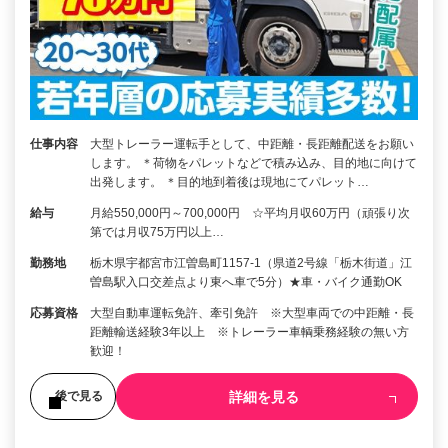
仕事内容
大型トレーラー運転手として、中距離・長距離配送をお願い
します。 ＊荷物をパレットなどで積み込み、目的地に向けて
出発します。 ＊目的地到着後は現地にてパレット…
給与
月給550,000円～700,000円 ☆平均月収60万円（頑張り次
第では月収75万円以上…
勤務地
栃木県宇都宮市江曽島町1157-1（県道2号線「栃木街道」江
曽島駅入口交差点より東へ車で5分）★車・バイク通勤OK
応募資格
大型自動車運転免許、牽引免許 ※大型車両での中距離・長
距離輸送経験3年以上 ※トレーラー車輌乗務経験の無い方
歓迎！
詳細を見る
後で見る