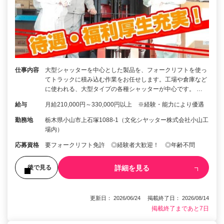
仕事内容
大型シャッターを中心とした製品を、フォークリフトを使っ
てトラックに積み込む作業をお任せします。工場や倉庫など
に使われる、大型タイプの各種シャッターが中心です。 …
給与
月給210,000円～330,000円以上 ※経験・能力により優遇
勤務地
栃木県小山市上石塚1088-1（文化シヤッター株式会社小山工
場内）
応募資格
要フォークリフト免許 ◎経験者大歓迎！ ◎年齢不問
詳細を見る
後で見る
更新日： 2026/06/24 掲載終了日： 2026/08/14
掲載終了まであと7日