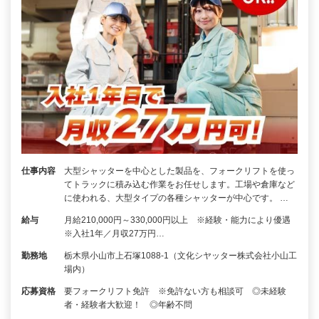
仕事内容
大型シャッターを中心とした製品を、フォークリフトを使っ
てトラックに積み込む作業をお任せします。工場や倉庫など
に使われる、大型タイプの各種シャッターが中心です。 …
給与
月給210,000円～330,000円以上 ※経験・能力により優遇
※入社1年／月収27万円…
勤務地
栃木県小山市上石塚1088-1（文化シヤッター株式会社小山工
場内）
応募資格
要フォークリフト免許 ※免許ない方も相談可 ◎未経験
者・経験者大歓迎！ ◎年齢不問