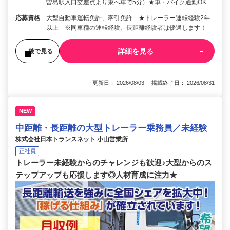
曽島駅入口交差点より東へ車で5分）★車・バイク通勤OK
応募資格
大型自動車運転免許、牽引免許 ★トレーラー運転経験2年
以上 ※同車種の運転経験、長距離経験者は優遇します！
詳細を見る
後で見る
更新日： 2026/08/03 掲載終了日： 2026/08/31
NEW
中距離・長距離の大型トレーラー乗務員／未経験
株式会社日本トランスネット 小山営業所
正社員
トレーラー未経験からのチャレンジも歓迎♪大型からのス
テップアップも応援します◎人材育成に注力★