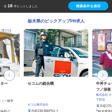
18
検索条件を保存
全
件ヒットしました
栃木県のピックアップPR求人
ーター
セコムの総合職
牛丼チェ
フ／深夜
株式会社 
下田店
0円（一律手
セコム株式会社
月収27
月給239,800円以上
地45-2
栃木県真岡