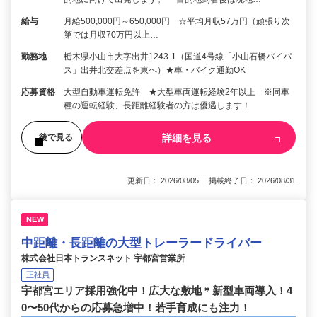
給与
月給500,000円～650,000円 ☆平均月収57万円（頑張り次
第では月収70万円以上…
勤務地
栃木県小山市大字出井1243-1（国道4号線「小山石橋バイパ
ス」出井北交差点を東へ）★車・バイク通勤OK
応募資格
大型自動車運転免許 ★大型車両運転経験2年以上 ※同車
種の運転経験、長距離経験者の方は優遇します！
詳細を見る
後で見る
更新日： 2026/08/05 掲載終了日： 2026/08/31
NEW
中距離・長距離の大型トレーラードライバー
株式会社日本トランスネット 宇都宮営業所
正社員
宇都宮エリア採用強化中！広大な敷地＊新型車両導入！4
0〜50代からの応募急増中！若手育成にも注力！