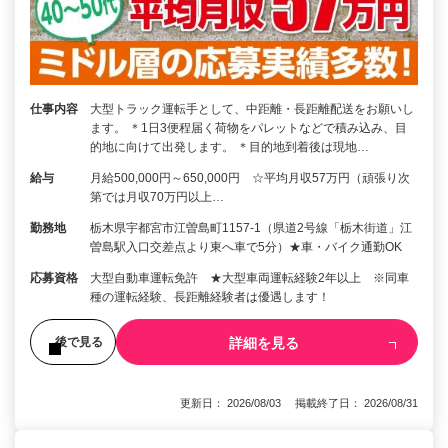
仕事内容
大型トラック運転手として、中距離・長距離配送をお願いし
ます。 ＊1日3便程届く荷物をパレットなどで積み込み、目
的地に向けて出発します。 ＊目的地到着後は現地…
給与
月給500,000円～650,000円 ☆平均月収57万円（頑張り次
第では月収70万円以上…
勤務地
栃木県宇都宮市江曽島町1157-1（県道2号線「栃木街道」江
曽島駅入口交差点より東へ車で5分）★車・バイク通勤OK
応募資格
大型自動車運転免許 ★大型車両運転経験2年以上 ※同車
種の運転経験、長距離経験者は優遇します！
詳細を見る
後で見る
更新日： 2026/08/03 掲載終了日： 2026/08/31