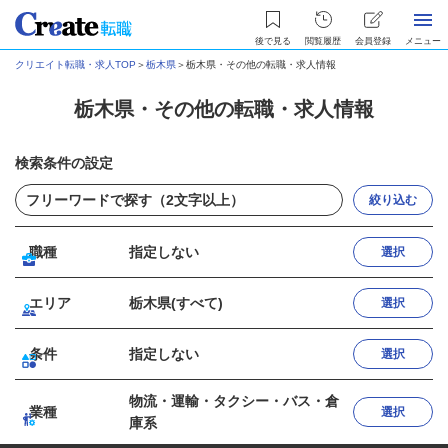
後で見る
閲覧履歴
会員登録
メニュー
クリエイト転職・求人TOP
＞
栃木県
＞
栃木県・その他の転職・求人情報
栃木県・その他の転職・求人情報
検索条件の設定
絞り込む
職種
指定しない
選択
エリア
栃木県(すべて)
選択
条件
指定しない
選択
物流・運輸・タクシー・バス・倉
業種
選択
庫系