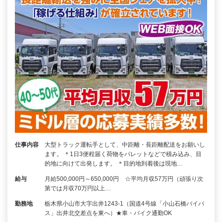
仕事内容
大型トラック運転手として、中距離・長距離配送をお願いし
ます。 ＊1日3便程届く荷物をパレットなどで積み込み、目
的地に向けて出発します。 ＊目的地到着後は現地…
給与
月給500,000円～650,000円 ☆平均月収57万円（頑張り次
第では月収70万円以上…
勤務地
栃木県小山市大字出井1243-1（国道4号線「小山石橋バイパ
ス」出井北交差点を東へ）★車・バイク通勤OK