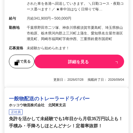
された車を各港へ回送していきます。 ＼日勤コース・夜勤コ
ース選べます！／ ★車中泊はなく日帰りで毎…
給与
月給341,900円～500,000円
勤務地
千葉県野田市二ツ塚、神奈川県横須賀市夏島町、埼玉県狭山
市柏原、栃木県河内郡上三川町上蒲生、愛知県名古屋市港区
潮見町、岡崎市福岡町字南仲西、三重県鈴鹿市国府町
応募資格
未経験から始められます！
詳細を見る
後で見る
更新日： 2026/07/28 掲載終了日： 2026/09/04
一般物配送のトレーラードライバー
ホッコウ物流株式会社 北関東支店
正社員
免許を活かして未経験でも1年目から月収35万円以上も！
手積み・手降ろしほとんどナシ！定着率抜群！