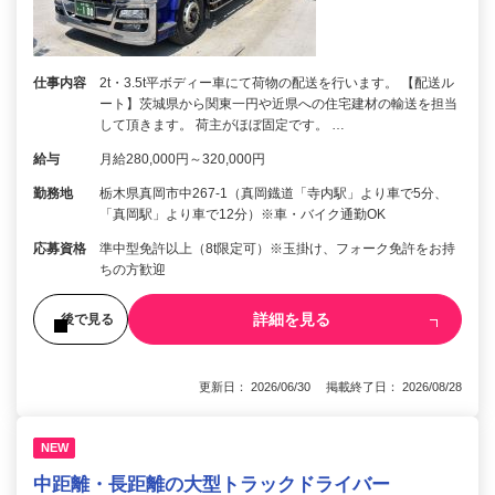
仕事内容
2t・3.5t平ボディー車にて荷物の配送を行います。 【配送ル
ート】茨城県から関東一円や近県への住宅建材の輸送を担当
して頂きます。 荷主がほぼ固定です。 …
給与
月給280,000円～320,000円
勤務地
栃木県真岡市中267-1（真岡鐡道「寺内駅」より車で5分、
「真岡駅」より車で12分）※車・バイク通勤OK
応募資格
準中型免許以上（8t限定可）※玉掛け、フォーク免許をお持
ちの方歓迎
詳細を見る
後で見る
更新日： 2026/06/30 掲載終了日： 2026/08/28
NEW
中距離・長距離の大型トラックドライバー