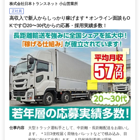
株式会社日本トランスネット 小山営業所
正社員
高収入で新人からしっかり稼げます＊オンライン面談もO
Kです◎20〜30代からの応募・採用実績多数！
仕事内容
大型トラック運転手として、中距離・長距離配送をお願いし
ます。 ＊1日3便程届く荷物をパレットなどで積み込み、目
的地に向けて出発します。 ＊目的地到着後は現地…