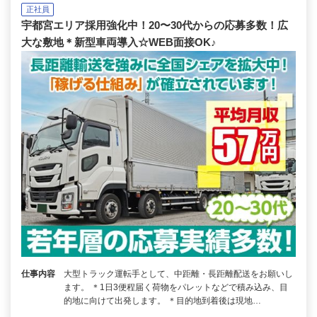
正社員
宇都宮エリア採用強化中！20〜30代からの応募多数！広
大な敷地＊新型車両導入☆WEB面接OK♪
仕事内容
大型トラック運転手として、中距離・長距離配送をお願いし
ます。 ＊1日3便程届く荷物をパレットなどで積み込み、目
的地に向けて出発します。 ＊目的地到着後は現地…