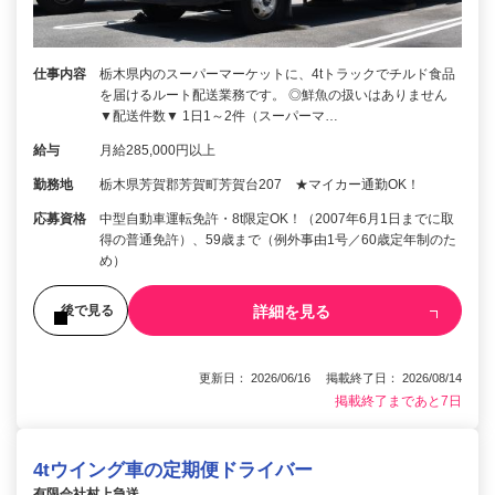
仕事内容
栃木県内のスーパーマーケットに、4tトラックでチルド食品
を届けるルート配送業務です。 ◎鮮魚の扱いはありません
▼配送件数▼ 1日1～2件（スーパーマ…
給与
月給285,000円以上
勤務地
栃木県芳賀郡芳賀町芳賀台207 ★マイカー通勤OK！
応募資格
中型自動車運転免許・8t限定OK！（2007年6月1日までに取
得の普通免許）、59歳まで（例外事由1号／60歳定年制のた
め）
詳細を見る
後で見る
更新日： 2026/06/16 掲載終了日： 2026/08/14
掲載終了まであと7日
4tウイング車の定期便ドライバー
有限会社村上急送