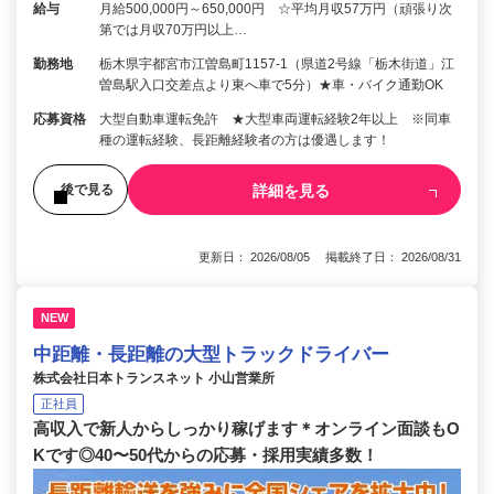
給与
月給500,000円～650,000円 ☆平均月収57万円（頑張り次
第では月収70万円以上…
勤務地
栃木県宇都宮市江曽島町1157-1（県道2号線「栃木街道」江
曽島駅入口交差点より東へ車で5分）★車・バイク通勤OK
応募資格
大型自動車運転免許 ★大型車両運転経験2年以上 ※同車
種の運転経験、長距離経験者の方は優遇します！
詳細を見る
後で見る
更新日： 2026/08/05 掲載終了日： 2026/08/31
NEW
中距離・長距離の大型トラックドライバー
株式会社日本トランスネット 小山営業所
正社員
高収入で新人からしっかり稼げます＊オンライン面談もO
Kです◎40〜50代からの応募・採用実績多数！