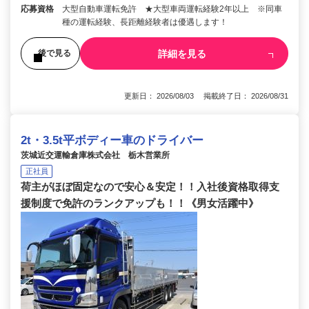
応募資格
大型自動車運転免許 ★大型車両運転経験2年以上 ※同車
種の運転経験、長距離経験者は優遇します！
詳細を見る
後で見る
更新日： 2026/08/03 掲載終了日： 2026/08/31
2t・3.5t平ボディー車のドライバー
茨城近交運輸倉庫株式会社 栃木営業所
正社員
荷主がほぼ固定なので安心＆安定！！入社後資格取得支
援制度で免許のランクアップも！！《男女活躍中》