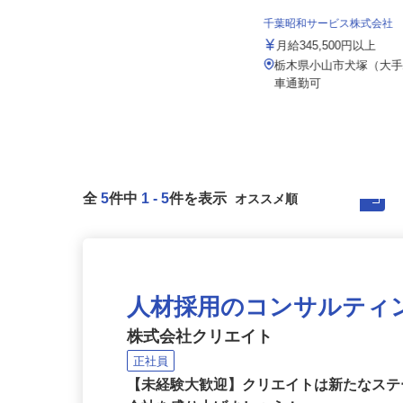
株式会社日本トランスネット 小山営業
所
千葉昭和サービス株式会社
月給550,000円～700,000円 ☆平均
月収60万円（頑張...
月給345,500円以上
栃木県小山市大字出井1243-1（国道
栃木県小山市犬塚（大
4号線「小山石橋バイパス」...
車通勤可
全
5
件中
1
-
5
件を表示
人材採用のコンサルティ
株式会社クリエイト
正社員