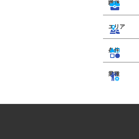
職種
エリア
条件
業種