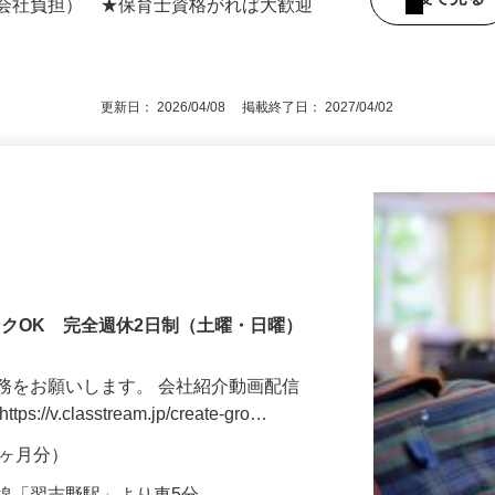
もOK ★入社後、子育て支援員資格を取
後で見
額会社負担） ★保育士資格がれば大歓迎
更新日： 2026/04/08 掲載終了日： 2027/04/02
ンクOK 完全週休2日制（土曜・日曜）
務をお願いします。 会社紹介動画配信
v.classtream.jp/create-gro…