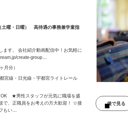
制（土曜・日曜） 高待遇の事務兼学童指
します。 会社紹介動画配信中！お気軽に
ream.jp/create-group…
年2ヶ月分）
宇都宮線・日光線・宇都宮ライトレール
もOK ★男性スタッフが元気に職場を盛
規で、正職員をお考えの方大歓迎！ ☆接
後で見
ッフもい…