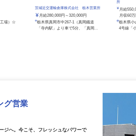
株式会社
所
茨城近交運輸倉庫株式会社 栃木営業所
月給55
月給280,000円～320,000円
月収60
手工場）☆
栃木県真岡市中267-1（真岡鐡道
栃木県
「寺内駅」より車で5分、「真岡...
4号線
ング営業