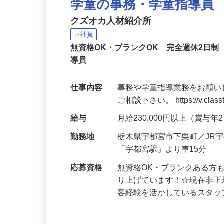
学童の事務・学童指導員
クズオカ人材紹介所
正社員
無資格OK・ブランクOK 完全週休2日
導員
仕事内容
事務や学童指導業務をお願い
ご相談下さい。 https://v.classt
給与
月給230,000円以上（賞与
勤務地
栃木県宇都宮市下栗町／JR
「宇都宮駅」より車15分
応募資格
無資格OK・ブランクある方
り上げています！☆現在非正
客経験を活かしているスタ