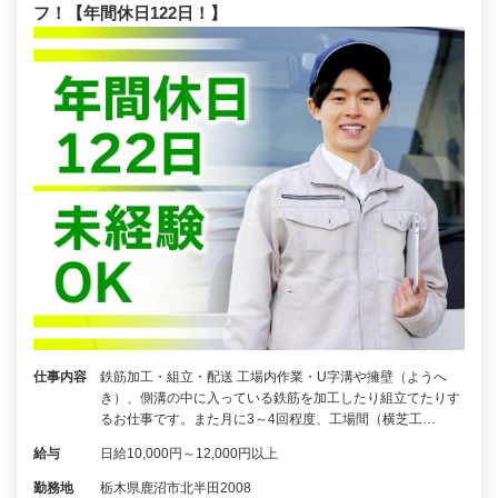
フ！【年間休日122日！】
仕事内容
鉄筋加工・組立・配送 工場内作業・U字溝や擁壁（ようへ
き）、側溝の中に入っている鉄筋を加工したり組立てたりす
るお仕事です。また月に3～4回程度、工場間（横芝工…
給与
日給10,000円～12,000円以上
勤務地
栃木県鹿沼市北半田2008