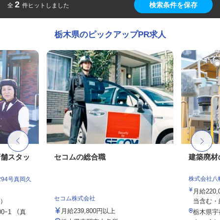
2
検索条件を保存
全
件ヒットしました
栃木県のピックアップPR求人
店舗スタッ
セコムの総合職
建築廃材
株式会社八
94号真岡久
月給220,
セコム株式会社
定）
当含む・給
月給239,800円以上
0ｰ1 （真
栃木県宇