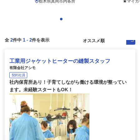
栃木県真岡市内各所
★マイカ
2
1
-
2
全
件中
件を表示
工業用ジャケットヒーターの縫製スタッフ
有限会社アシモ
契約社員
社内保育所あり！子育てしながら働ける環境が整ってい
ます。未経験スタートもOK！