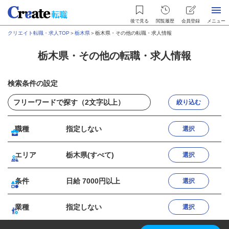
後で見る
閲覧履歴
会員登録
メニュー
クリエイト転職・求人TOP
＞
栃木県
＞
栃木県・その他の転職・求人情報
栃木県・その他の転職・求人情報
検索条件の設定
絞り込む
職種
指定しない
選択
エリア
栃木県(すべて)
選択
条件
日給 7000円以上
選択
業種
指定しない
選択