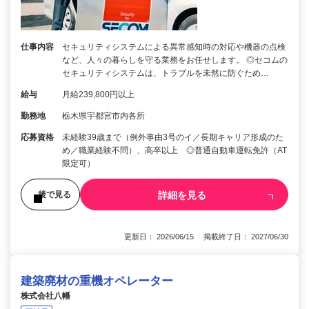
仕事内容
セキュリティシステムによる異常感知時の対応や機器の点検
など、人々の暮らしを守る業務をお任せします。 ◎セコムの
セキュリティシステムは、トラブルを未然に防ぐため…
給与
月給239,800円以上
勤務地
栃木県宇都宮市内各所
応募資格
未経験39歳まで（例外事由3号のイ／長期キャリア形成のた
め／職業経験不問）、高卒以上 ◎普通自動車運転免許（AT
限定可）
詳細を見る
後で見る
更新日： 2026/06/15 掲載終了日： 2027/06/30
建築廃材の重機オペレーター
株式会社八幡