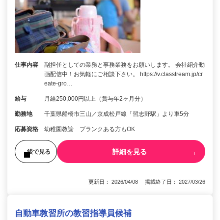
仕事内容
副担任としての業務と事務業務をお願いします。 会社紹介動
画配信中！お気軽にご相談下さい。 https://v.classtream.jp/cr
eate-gro…
給与
月給250,000円以上（賞与年2ヶ月分）
勤務地
千葉県船橋市三山／京成松戸線「習志野駅」より車5分
応募資格
幼稚園教諭 ブランクある方もOK
詳細を見る
後で見る
更新日： 2026/04/08 掲載終了日： 2027/03/26
自動車教習所の教習指導員候補