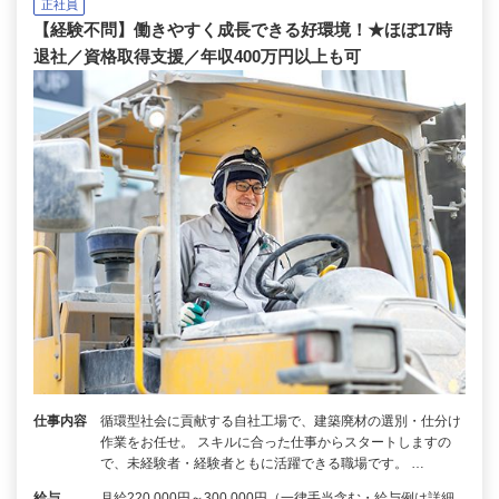
正社員
【経験不問】働きやすく成長できる好環境！★ほぼ17時
退社／資格取得支援／年収400万円以上も可
仕事内容
循環型社会に貢献する自社工場で、建築廃材の選別・仕分け
作業をお任せ。 スキルに合った仕事からスタートしますの
で、未経験者・経験者ともに活躍できる職場です。 …
給与
月給220,000円～300,000円（一律手当含む・給与例は詳細