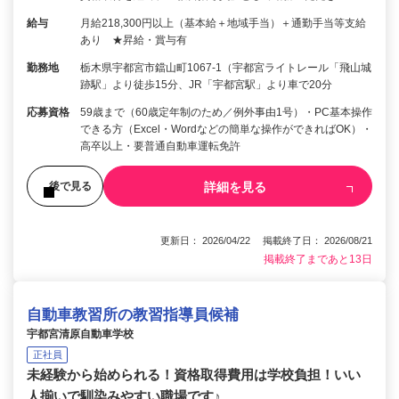
給与
月給218,300円以上（基本給＋地域手当）＋通勤手当等支給
あり ★昇給・賞与有
勤務地
栃木県宇都宮市鐺山町1067-1（宇都宮ライトレール「飛山城
跡駅」より徒歩15分、JR「宇都宮駅」より車で20分
応募資格
59歳まで（60歳定年制のため／例外事由1号）・PC基本操作
できる方（Excel・Wordなどの簡単な操作ができればOK）・
高卒以上・要普通自動車運転免許
詳細を見る
後で見る
更新日： 2026/04/22 掲載終了日： 2026/08/21
掲載終了まであと13日
自動車教習所の教習指導員候補
宇都宮清原自動車学校
正社員
未経験から始められる！資格取得費用は学校負担！いい
人揃いで馴染みやすい職場です♪