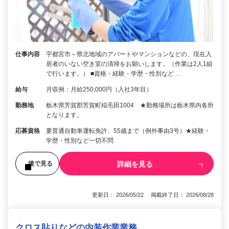
仕事内容
宇都宮市～県北地域のアパートやマンションなどの、現在入
居者のいない空き室の清掃をお願いします。（作業は2人1組
で行います。） ■資格・経験・学歴・性別など…
給与
月収例：月給250,000円（入社3年目）
勤務地
栃木県芳賀郡芳賀町稲毛田1004 ★勤務場所は栃木県内各所
となります。
応募資格
要普通自動車運転免許、55歳まで（例外事由3号）★経験・
学歴・性別など一切不問
詳細を見る
後で見る
更新日： 2026/05/22 掲載終了日： 2026/08/28
クロス貼りなどの内装作業業務