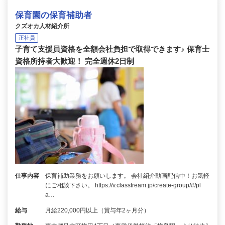
保育園の保育補助者
クズオカ人材紹介所
正社員
子育て支援員資格を全額会社負担で取得できます♪ 保育士
資格所持者大歓迎！ 完全週休2日制
仕事内容
保育補助業務をお願いします。 会社紹介動画配信中！お気軽
にご相談下さい。 https://v.classtream.jp/create-group/#/pl
a…
給与
月給220,000円以上（賞与年2ヶ月分）