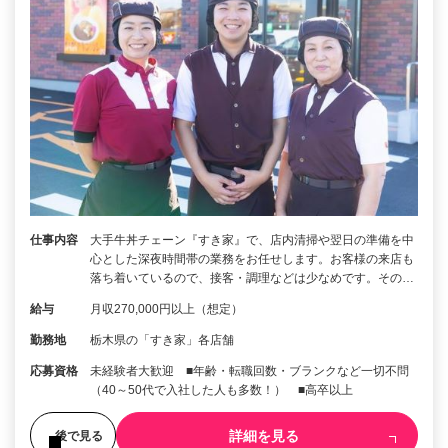
仕事内容
大手牛丼チェーン『すき家』で、店内清掃や翌日の準備を中
心とした深夜時間帯の業務をお任せします。お客様の来店も
落ち着いているので、接客・調理などは少なめです。その…
給与
月収270,000円以上（想定）
勤務地
栃木県の「すき家」各店舗
応募資格
未経験者大歓迎 ■年齢・転職回数・ブランクなど一切不問
（40～50代で入社した人も多数！） ■高卒以上
詳細を見る
後で見る