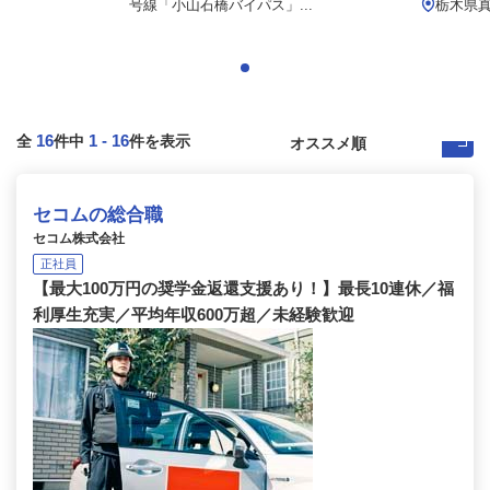
号線「小山石橋バイパス」...
栃木県
16
1
-
16
全
件中
件を表示
セコムの総合職
セコム株式会社
正社員
【最大100万円の奨学金返還支援あり！】最長10連休／福
利厚生充実／平均年収600万超／未経験歓迎