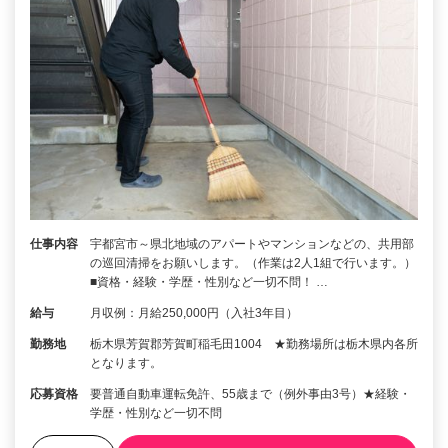
仕事内容
宇都宮市～県北地域のアパートやマンションなどの、共用部
の巡回清掃をお願いします。（作業は2人1組で行います。）
■資格・経験・学歴・性別など一切不問！ …
給与
月収例：月給250,000円（入社3年目）
勤務地
栃木県芳賀郡芳賀町稲毛田1004 ★勤務場所は栃木県内各所
となります。
応募資格
要普通自動車運転免許、55歳まで（例外事由3号）★経験・
学歴・性別など一切不問