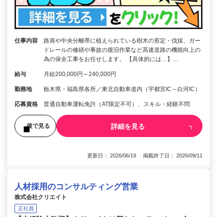
仕事内容
路肩や中央分離帯に植えられている樹木の剪定・伐採、ガー
ドレールの修繕や事故の復旧作業など高速道路の機能向上の
為の保全工事をお任せします。 【具体的には…】…
給与
月給200,000円～240,000円
勤務地
栃木県・福島県各所／東北自動車道内（宇都宮IC～白河IC）
応募資格
普通自動車運転免許（AT限定不可）、スキル・経験不問
詳細を見る
後で見る
更新日： 2026/06/19 掲載終了日： 2026/09/11
人材採用のコンサルティング営業
株式会社クリエイト
正社員