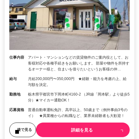
仕事内容
アパート・マンションなどの賃貸物件のご案内役として、お
客様対応や各種手続きをお願いします。 部屋や物件を所持す
るオーナー様と、住まいを借りたいというお客様の仲…
給与
月給200,000円〜350,000円 ★経験・能力を考慮の上、給
与額を決定。
勤務地
栃木県宇都宮市下岡本町4160-2 （JR線「岡本駅」より徒歩5
分）★マイカー通勤OK！
応募資格
普通自動車運転免許、高卒以上、50歳まで（例外事由3号の
イ） ★異業種からの転職など、業界未経験者も大歓迎！
詳細を見る
後で見る