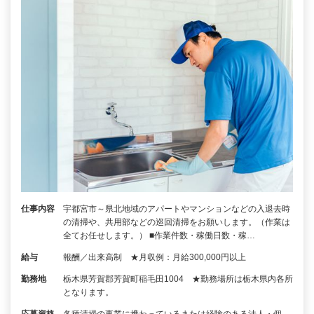
仕事内容
宇都宮市～県北地域のアパートやマンションなどの入退去時
の清掃や、共用部などの巡回清掃をお願いします。（作業は
全てお任せします。） ■作業件数・稼働日数・稼…
給与
報酬／出来高制 ★月収例：月給300,000円以上
勤務地
栃木県芳賀郡芳賀町稲毛田1004 ★勤務場所は栃木県内各所
となります。
応募資格
各種清掃の事業に携わっているまたは経験のある法人・個