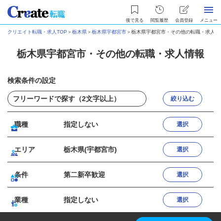
後で見る
閲覧履歴
会員登録
メニュー
クリエイト転職・求人TOP
＞
栃木県
＞
栃木県宇都宮市
＞
栃木県宇都宮市・その他の転職・求人情
栃木県宇都宮市・その他の転職・求人情報
検索条件の設定
絞り込む
職種
指定しない
選択
エリア
栃木県(宇都宮市)
選択
条件
第二新卒歓迎
選択
業種
指定しない
選択