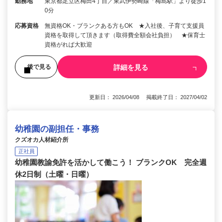
勤務地
東京都足立区梅田4丁目／東武伊勢崎線「梅島駅」より徒歩1
0分
応募資格
無資格OK・ブランクある方もOK ★入社後、子育て支援員
資格を取得して頂きます（取得費全額会社負担） ★保育士
資格がれば大歓迎
詳細を見る
後で見る
更新日： 2026/04/08 掲載終了日： 2027/04/02
幼稚園の副担任・事務
クズオカ人材紹介所
正社員
幼稚園教諭免許を活かして働こう！ ブランクOK 完全週
休2日制（土曜・日曜）