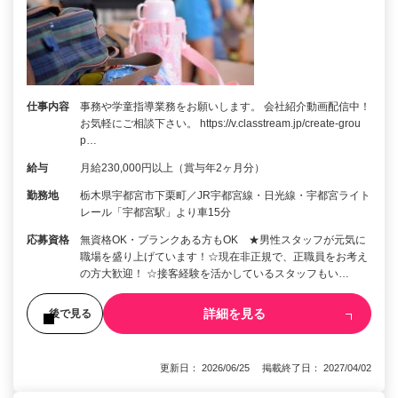
仕事内容
事務や学童指導業務をお願いします。 会社紹介動画配信中！
お気軽にご相談下さい。 https://v.classtream.jp/create-grou
p…
給与
月給230,000円以上（賞与年2ヶ月分）
勤務地
栃木県宇都宮市下栗町／JR宇都宮線・日光線・宇都宮ライト
レール「宇都宮駅」より車15分
応募資格
無資格OK・ブランクある方もOK ★男性スタッフが元気に
職場を盛り上げています！☆現在非正規で、正職員をお考え
の方大歓迎！ ☆接客経験を活かしているスタッフもい…
詳細を見る
後で見る
更新日： 2026/06/25 掲載終了日： 2027/04/02