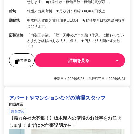
せします。 ■作業件数・稼働日数・稼働時間が応…
給与
報酬／出来高制 ★月収例：月給300,000円以上
勤務地
栃木県芳賀郡芳賀町稲毛田1004 ★勤務場所は栃木県内各所
となります。
応募資格
「内装工事業」「壁・天井のクロス貼り作業」に携わってい
るまたは経験のある法人・個人 ★個人・法人問わず大歓
迎！
詳細を見る
後で見る
更新日： 2026/05/22 掲載終了日： 2026/08/28
アパートやマンションなどの清掃スタッフ
開成産業
業務委託
【協力会社大募集！】栃木県内の清掃のお仕事をお任せ
します！まずはお仕事説明から！