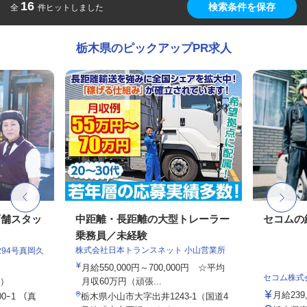
16
検索条件を保存
全
件ヒットしました
栃木県のピックアップPR求人
店舗スタッ
中距離・長距離の大型トレーラー
セコムの
乗務員／未経験
株式会社日本トランスネット 小山営業所
94号真岡久
月給550,000円～700,000円 ☆平均
セコム株式
定）
月収60万円（頑張...
月給239
0ｰ1 （真
栃木県小山市大字出井1243-1（国道4