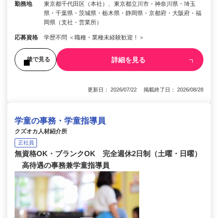
勤務地
東京都千代田区（本社）、東京都立川市・神奈川県・埼玉
県・千葉県・茨城県・栃木県・静岡県・京都府・大阪府・福
岡県（支社・営業所）
応募資格
学歴不問 ＜職種・業種未経験歓迎！＞
詳細を見る
後で見る
更新日： 2026/07/22 掲載終了日： 2026/08/28
学童の事務・学童指導員
クズオカ人材紹介所
正社員
無資格OK・ブランクOK 完全週休2日制（土曜・日曜）
高待遇の事務兼学童指導員