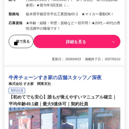
参照）★賞与年3回支給（…
勤務地
栃木県宇都宮市平出工業団地45-2 ★マイカー通勤OK！
応募資格
★年齢・経験・学歴・資格など一切不問！★20代～40代の男
性活躍中の職場です！
詳細を見る
後で見る
更新日： 2026/04/23 掲載終了日： 2027/02/12
牛丼チェーンすき家の店舗スタッフ／深夜
株式会社 すき家 関東支社
契約社員
【初めてでも安心】誰もが覚えやすいマニュアル確立｜
平均年齢49.1歳｜最大9連休可｜契約社員