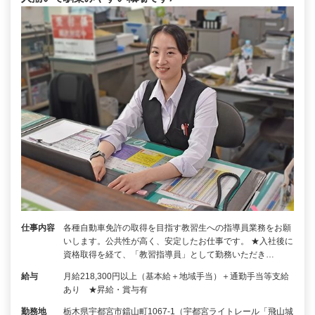
仕事内容
各種自動車免許の取得を目指す教習生への指導員業務をお願
いします。公共性が高く、安定したお仕事です。 ★入社後に
資格取得を経て、「教習指導員」として勤務いただき…
給与
月給218,300円以上（基本給＋地域手当）＋通勤手当等支給
あり ★昇給・賞与有
勤務地
栃木県宇都宮市鐺山町1067-1（宇都宮ライトレール「飛山城