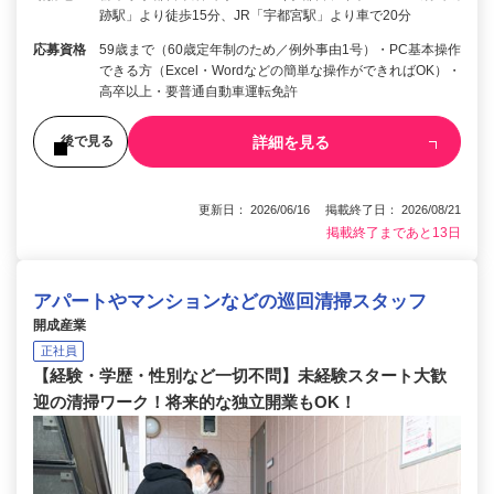
跡駅」より徒歩15分、JR「宇都宮駅」より車で20分
応募資格
59歳まで（60歳定年制のため／例外事由1号）・PC基本操作
できる方（Excel・Wordなどの簡単な操作ができればOK）・
高卒以上・要普通自動車運転免許
詳細を見る
後で見る
更新日： 2026/06/16 掲載終了日： 2026/08/21
掲載終了まであと13日
アパートやマンションなどの巡回清掃スタッフ
開成産業
正社員
【経験・学歴・性別など一切不問】未経験スタート大歓
迎の清掃ワーク！将来的な独立開業もOK！