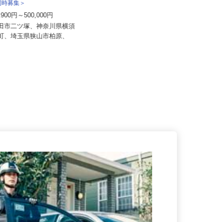
送株式会社＜泉車輛輸送グルー
株式会社日本トランスネット 小山営業
所同時募集＞
所
1,900円～500,000円
月給550,000円～700,000円 ☆平均
月収60万円（頑張...
野田市二ツ塚、神奈川県横須
島町、埼玉県狭山市柏原、
栃木県小山市大字出井1243-1（国道
4号線「小山石橋バイパス」...