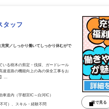
更新日： 2026/04/23 掲載終了日： 2027/02/12
スタッフ
生充実／しっかり働いてしっかり休むがで
れている樹木の剪定・伐採、ガードレール
ど高速道路の機能向上の為の保全工事をお
…】…
動車道内（宇都宮IC～白河IC）