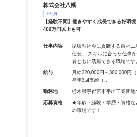
建築廃材の重機オペレー
株式会社八幡
正社員
【経験不問】働きやすく成長できる好環境
400万円以上も可
仕事内容
循環型社会に貢献する自社
任せ。 スキルに合った仕事
者ともに活躍できる職場です
給与
月給220,000円～300,
与年3回支給（…
勤務地
栃木県宇都宮市平出工業団地4
応募資格
★年齢・経験・学歴・資格な
の職場です！