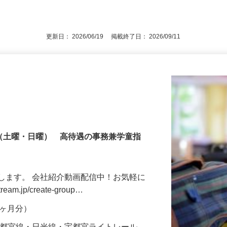
後で見
定不可）、スキル・経験不問
更新日： 2026/06/19 掲載終了日： 2026/09/11
制（土曜・日曜） 高待遇の事務兼学童指
します。 会社紹介動画配信中！お気軽に
ream.jp/create-group…