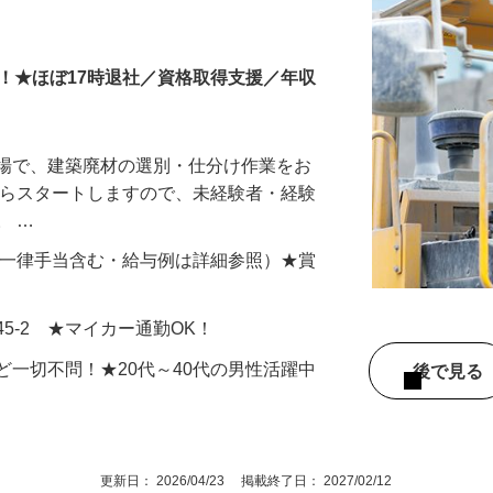
ター
！★ほぼ17時退社／資格取得支援／年収
工場で、建築廃材の選別・仕分け作業をお
からスタートしますので、未経験者・経験
。 …
000円（一律手当含む・給与例は詳細参照）★賞
5-2 ★マイカー通勤OK！
ど一切不問！★20代～40代の男性活躍中
後で見