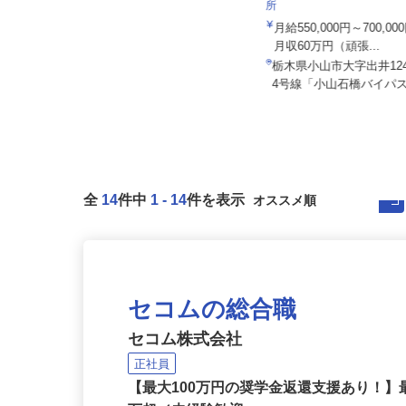
泉車輛輸送株式会社＜泉車輛輸送グルー
株式会社日本トランスネッ
プ7営業所同時募集＞
所
月給341,900円～500,000円
月給550,000円～700,
月収60万円（頑張...
千葉県野田市二ツ塚、神奈川県横須
賀市夏島町、埼玉県狭山市柏原、
栃木県小山市大字出井12
栃...
4号線「小山石橋バイパス
全
14
件中
1
-
14
件を表示
セコムの総合職
セコム株式会社
正社員