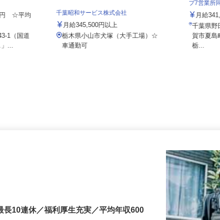
ト 小山営業
泉車輛輸
プ7営業
千葉昭和サービス株式会社
000円 ☆平均
月給34
月給345,500円以上
千葉県
43-1（国道
栃木県小山市犬塚（大手工場）☆
賀市夏
」...
車通勤可
栃...