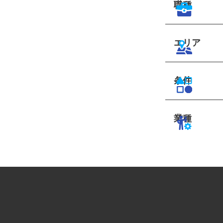
職種
エリア
条件
業種