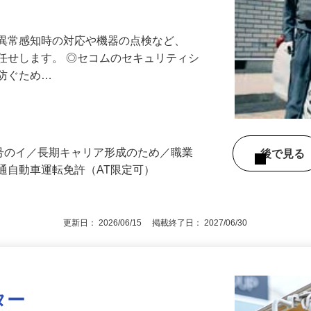
最長10連休／福利厚生充実／平均年収600
る異常感知時の対応や機器の点検など、
任せします。 ◎セコムのセキュリティシ
に防ぐため…
3号のイ／長期キャリア形成のため／職業
後で見
通自動車運転免許（AT限定可）
更新日： 2026/06/15 掲載終了日： 2027/06/30