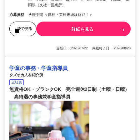
岡県（支社・営業所）
応募資格
学歴不問 ＜職種・業種未経験歓迎！＞
詳細を見る
後で見る
更新日： 2026/07/22 掲載終了日： 2026/08/28
学童の事務・学童指導員
クズオカ人材紹介所
正社員
無資格OK・ブランクOK 完全週休2日制（土曜・日曜）
高待遇の事務兼学童指導員