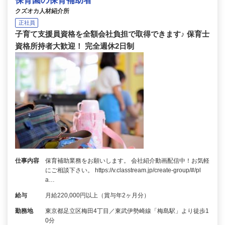
保育園の保育補助者
クズオカ人材紹介所
正社員
子育て支援員資格を全額会社負担で取得できます♪ 保育士
資格所持者大歓迎！ 完全週休2日制
仕事内容
保育補助業務をお願いします。 会社紹介動画配信中！お気軽
にご相談下さい。 https://v.classtream.jp/create-group/#/pl
a…
給与
月給220,000円以上（賞与年2ヶ月分）
勤務地
東京都足立区梅田4丁目／東武伊勢崎線「梅島駅」より徒歩1
0分