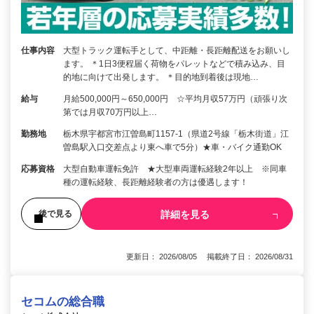
仕事内容
大型トラック運転手として、中距離・長距離配送をお願いし
ます。 ＊1日3便程届く荷物をパレットなどで積み込み、目
的地に向けて出発します。 ＊目的地到着後は現地…
給与
月給500,000円～650,000円 ☆平均月収57万円（頑張り次
第では月収70万円以上…
勤務地
栃木県宇都宮市江曽島町1157-1（県道2号線「栃木街道」江
曽島駅入口交差点より東へ車で5分）★車・バイク通勤OK
応募資格
大型自動車運転免許 ★大型車両運転経験2年以上 ※同車
種の運転経験、長距離経験者の方は優遇します！
詳細を見る
後で見る
更新日： 2026/08/05 掲載終了日： 2026/08/31
セコムの総合職