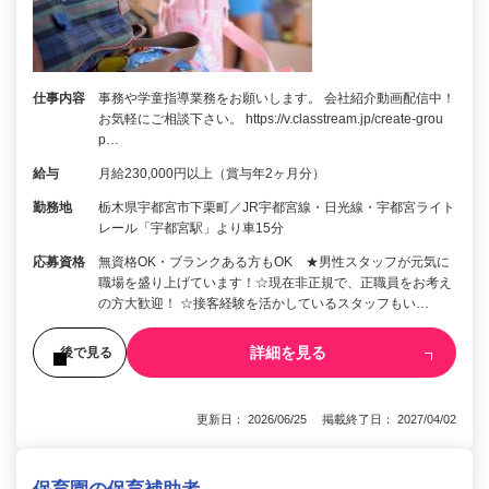
仕事内容
事務や学童指導業務をお願いします。 会社紹介動画配信中！
お気軽にご相談下さい。 https://v.classtream.jp/create-grou
p…
給与
月給230,000円以上（賞与年2ヶ月分）
勤務地
栃木県宇都宮市下栗町／JR宇都宮線・日光線・宇都宮ライト
レール「宇都宮駅」より車15分
応募資格
無資格OK・ブランクある方もOK ★男性スタッフが元気に
職場を盛り上げています！☆現在非正規で、正職員をお考え
の方大歓迎！ ☆接客経験を活かしているスタッフもい…
詳細を見る
後で見る
更新日： 2026/06/25 掲載終了日： 2027/04/02