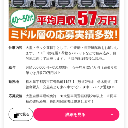
仕事内容
大型トラック運転手として、中距離・長距離配送をお願いし
ます。 ＊1日3便程届く荷物をパレットなどで積み込み、目
的地に向けて出発します。 ＊目的地到着後は現地…
給与
月給500,000円～650,000円 ☆平均月収57万円（頑張り次
第では月収70万円以上…
勤務地
栃木県宇都宮市江曽島町1157-1（県道2号線「栃木街道」江
曽島駅入口交差点より東へ車で5分）★車・バイク通勤OK
応募資格
大型自動車運転免許 ★大型車両運転経験2年以上 ※同車
種の運転経験、長距離経験者は優遇します！
詳細を見る
後で見る