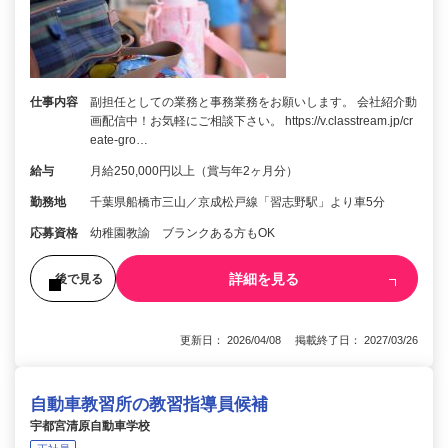
仕事内容
副担任としての業務と事務業務をお願いします。 会社紹介動
画配信中！お気軽にご相談下さい。 https://v.classtream.jp/cr
eate-gro…
給与
月給250,000円以上（賞与年2ヶ月分）
勤務地
千葉県船橋市三山／京成松戸線「習志野駅」より車5分
応募資格
幼稚園教諭 ブランクある方もOK
詳細を見る
後で見る
更新日： 2026/04/08 掲載終了日： 2027/03/26
自動車教習所の教習指導員候補
宇都宮清原自動車学校