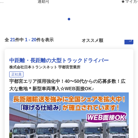
..
通勤可
★マイカ
21
1
-
20
全
件中
件を表示
中距離・長距離の大型トラックドライバー
株式会社日本トランスネット 宇都宮営業所
正社員
宇都宮エリア採用強化中！40〜50代からの応募多数！広
大な敷地＊新型車両導入☆WEB面接OK♪