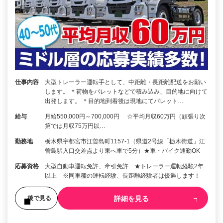
仕事内容
大型トレーラー運転手として、中距離・長距離配送をお願い
します。 ＊荷物をパレットなどで積み込み、目的地に向けて
出発します。 ＊目的地到着後は現地にてパレット…
給与
月給550,000円～700,000円 ☆平均月収60万円（頑張り次
第では月収75万円以…
勤務地
栃木県宇都宮市江曽島町1157-1（県道2号線「栃木街道」江
曽島駅入口交差点より東へ車で5分）★車・バイク通勤OK
応募資格
大型自動車運転免許、牽引免許 ★トレーラー運転経験2年
以上 ※同車種の運転経験、長距離経験者は優遇します！
詳細を見る
後で見る