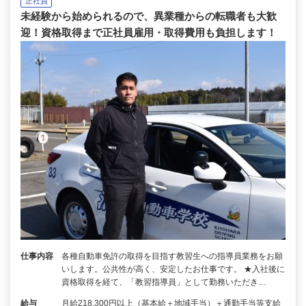
正社員
未経験から始められるので、異業種からの転職者も大歓
迎！資格取得まで正社員雇用・取得費用も負担します！
仕事内容
各種自動車免許の取得を目指す教習生への指導員業務をお願
いします。公共性が高く、安定したお仕事です。 ★入社後に
資格取得を経て、「教習指導員」として勤務いただき…
給与
月給218,300円以上（基本給＋地域手当）＋通勤手当等支給