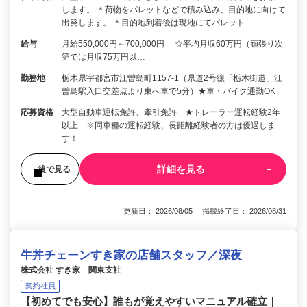
します。 ＊荷物をパレットなどで積み込み、目的地に向けて
出発します。 ＊目的地到着後は現地にてパレット…
給与
月給550,000円～700,000円 ☆平均月収60万円（頑張り次
第では月収75万円以…
勤務地
栃木県宇都宮市江曽島町1157-1（県道2号線「栃木街道」江
曽島駅入口交差点より東へ車で5分）★車・バイク通勤OK
応募資格
大型自動車運転免許、牽引免許 ★トレーラー運転経験2年
以上 ※同車種の運転経験、長距離経験者の方は優遇しま
す！
詳細を見る
後で見る
更新日： 2026/08/05 掲載終了日： 2026/08/31
牛丼チェーンすき家の店舗スタッフ／深夜
株式会社 すき家 関東支社
契約社員
【初めてでも安心】誰もが覚えやすいマニュアル確立｜