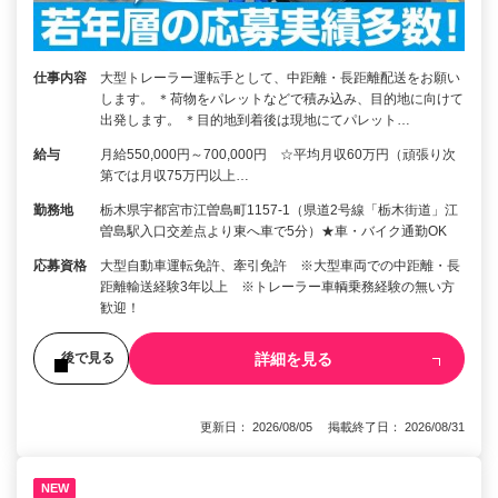
仕事内容
大型トレーラー運転手として、中距離・長距離配送をお願い
します。 ＊荷物をパレットなどで積み込み、目的地に向けて
出発します。 ＊目的地到着後は現地にてパレット…
給与
月給550,000円～700,000円 ☆平均月収60万円（頑張り次
第では月収75万円以上…
勤務地
栃木県宇都宮市江曽島町1157-1（県道2号線「栃木街道」江
曽島駅入口交差点より東へ車で5分）★車・バイク通勤OK
応募資格
大型自動車運転免許、牽引免許 ※大型車両での中距離・長
距離輸送経験3年以上 ※トレーラー車輌乗務経験の無い方
歓迎！
詳細を見る
後で見る
更新日： 2026/08/05 掲載終了日： 2026/08/31
NEW