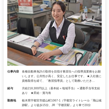
仕事内容
各種自動車免許の取得を目指す教習生への指導員業務をお願
いします。公共性が高く、安定したお仕事です。 ★入社後に
資格取得を経て、「教習指導員」として勤務いただき…
給与
月給218,300円以上（基本給＋地域手当）＋通勤手当等支給
あり ★昇給・賞与有
勤務地
栃木県宇都宮市鐺山町1067-1（宇都宮ライトレール「飛山城
跡駅」より徒歩15分、JR「宇都宮駅」より車で20分