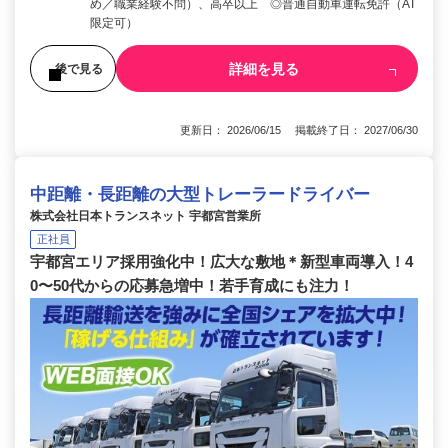
め／職業経験不問）、高卒以上 ◎普通自動車運転免許（AT
限定可）
詳細を見る
後で見る
更新日： 2026/06/15 掲載終了日： 2027/06/30
中距離・長距離の大型トレーラードライバー
株式会社日本トランスネット 宇都宮営業所
正社員
宇都宮エリア採用強化中！広大な敷地＊新型車両導入！4
0〜50代からの応募急増中！若手育成にも注力！