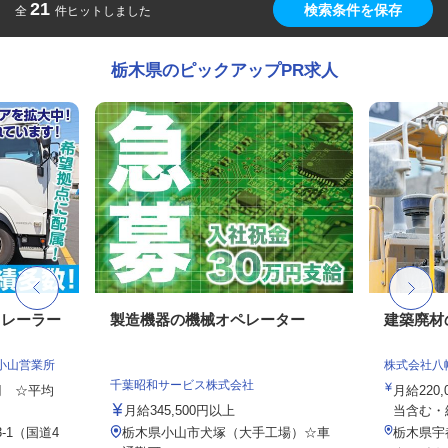
21
検索条件を保存
全
件ヒットしました
栃木県のピックアップPR求人
トレーラー
製造機器の機械オペレーター
建築廃材
小山営業所
株式会社八
千葉昭和サービス株式会社
0円 ☆平均
月給220,
月給345,500円以上
当含む・給
-1（国道4
栃木県小山市犬塚（大手工場）☆車
栃木県宇