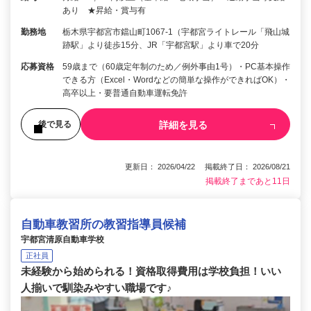
あり ★昇給・賞与有
勤務地
栃木県宇都宮市鐺山町1067-1（宇都宮ライトレール「飛山城
跡駅」より徒歩15分、JR「宇都宮駅」より車で20分
応募資格
59歳まで（60歳定年制のため／例外事由1号）・PC基本操作
できる方（Excel・Wordなどの簡単な操作ができればOK）・
高卒以上・要普通自動車運転免許
詳細を見る
後で見る
更新日： 2026/04/22 掲載終了日： 2026/08/21
掲載終了まであと11日
自動車教習所の教習指導員候補
宇都宮清原自動車学校
正社員
未経験から始められる！資格取得費用は学校負担！いい
人揃いで馴染みやすい職場です♪