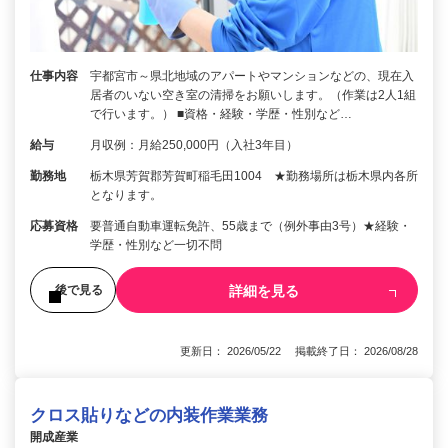
仕事内容
宇都宮市～県北地域のアパートやマンションなどの、現在入
居者のいない空き室の清掃をお願いします。（作業は2人1組
で行います。） ■資格・経験・学歴・性別など…
給与
月収例：月給250,000円（入社3年目）
勤務地
栃木県芳賀郡芳賀町稲毛田1004 ★勤務場所は栃木県内各所
となります。
応募資格
要普通自動車運転免許、55歳まで（例外事由3号）★経験・
学歴・性別など一切不問
詳細を見る
後で見る
更新日： 2026/05/22 掲載終了日： 2026/08/28
クロス貼りなどの内装作業業務
開成産業