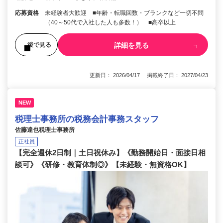
応募資格
未経験者大歓迎 ■年齢・転職回数・ブランクなど一切不問
（40～50代で入社した人も多数！） ■高卒以上
詳細を見る
後で見る
更新日： 2026/04/17 掲載終了日： 2027/04/23
NEW
税理士事務所の税務会計事務スタッフ
佐藤達也税理士事務所
正社員
【完全週休2日制｜土日祝休み】《勤務開始日・面接日相
談可》《研修・教育体制◎》【未経験・無資格OK】