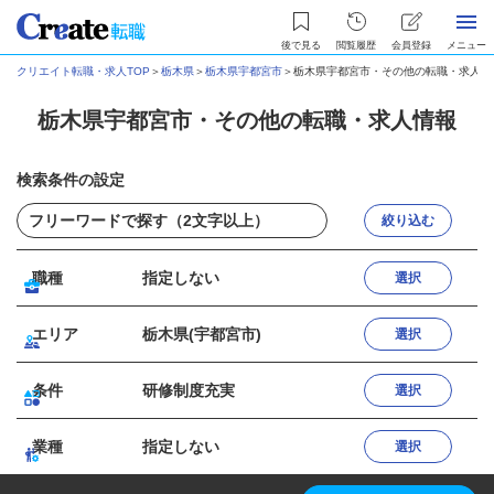
後で見る
閲覧履歴
会員登録
メニュー
クリエイト転職・求人TOP
＞
栃木県
＞
栃木県宇都宮市
＞
栃木県宇都宮市・その他の転職・求人情
栃木県宇都宮市・その他の転職・求人情報
検索条件の設定
絞り込む
職種
指定しない
選択
エリア
栃木県(宇都宮市)
選択
条件
研修制度充実
選択
業種
指定しない
選択