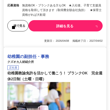
応募資格
無資格OK・ブランクある方もOK ★入社後、子育て支援員
資格を取得して頂きます（取得費全額会社負担） ★保育士
資格がれば大歓迎
詳細を見る
後で見る
更新日： 2026/04/08 掲載終了日： 2027/04/02
幼稚園の副担任・事務
クズオカ人材紹介所
正社員
幼稚園教諭免許を活かして働こう！ ブランクOK 完全週
休2日制（土曜・日曜）