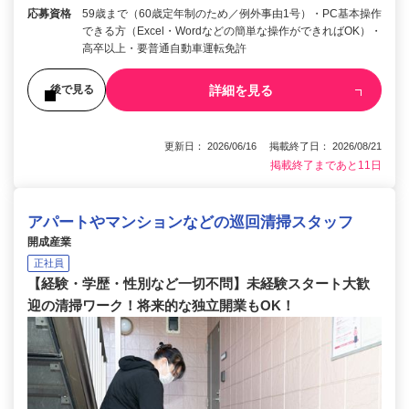
応募資格
59歳まで（60歳定年制のため／例外事由1号）・PC基本操作
できる方（Excel・Wordなどの簡単な操作ができればOK）・
高卒以上・要普通自動車運転免許
詳細を見る
後で見る
更新日： 2026/06/16 掲載終了日： 2026/08/21
掲載終了まであと11日
アパートやマンションなどの巡回清掃スタッフ
開成産業
正社員
【経験・学歴・性別など一切不問】未経験スタート大歓
迎の清掃ワーク！将来的な独立開業もOK！