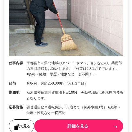
仕事内容
宇都宮市～県北地域のアパートやマンションなどの、共用部
の巡回清掃をお願いします。（作業は2人1組で行います。）
■資格・経験・学歴・性別など一切不問！ …
給与
月収例：月給250,000円（入社3年目）
勤務地
栃木県芳賀郡芳賀町稲毛田1004 ★勤務場所は栃木県内各所
となります。
応募資格
要普通自動車運転免許、55歳まで（例外事由3号）★経験・
学歴・性別など一切不問
詳細を見る
後で見る