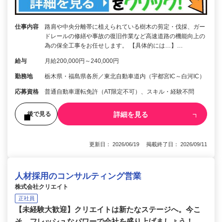
仕事内容
路肩や中央分離帯に植えられている樹木の剪定・伐採、ガー
ドレールの修繕や事故の復旧作業など高速道路の機能向上の
為の保全工事をお任せします。 【具体的には…】…
給与
月給200,000円～240,000円
勤務地
栃木県・福島県各所／東北自動車道内（宇都宮IC～白河IC）
応募資格
普通自動車運転免許（AT限定不可）、スキル・経験不問
詳細を見る
後で見る
更新日： 2026/06/19 掲載終了日： 2026/09/11
人材採用のコンサルティング営業
株式会社クリエイト
正社員
【未経験大歓迎】クリエイトは新たなステージへ。今こ
そ、フレッシュなパワーで会社を盛り上げましょう！