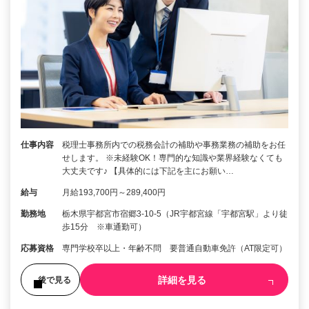
仕事内容
税理士事務所内での税務会計の補助や事務業務の補助をお任
せします。 ※未経験OK！専門的な知識や業界経験なくても
大丈夫です♪ 【具体的には下記を主にお願い…
給与
月給193,700円～289,400円
勤務地
栃木県宇都宮市宿郷3-10-5（JR宇都宮線「宇都宮駅」より徒
歩15分 ※車通勤可）
応募資格
専門学校卒以上・年齢不問 要普通自動車免許（AT限定可）
詳細を見る
後で見る