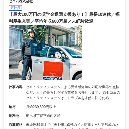
セコム株式会社
正社員
【最大100万円の奨学金返還支援あり！】最長10連休／福
利厚生充実／平均年収600万超／未経験歓迎
仕事内容
セキュリティシステムによる異常感知時の対応や機器の点検
など、人々の暮らしを守る業務をお任せします。 ◎セコムの
セキュリティシステムは、トラブルを未然に防ぐため…
給与
月給239,800円以上
勤務地
栃木県宇都宮市内各所
応募資格
未経験39歳まで（例外事由3号のイ／長期キャリア形成のた