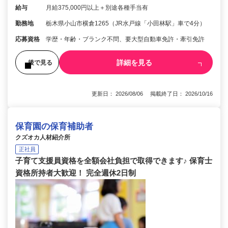
給与
月給375,000円以上＋別途各種手当有
勤務地
栃木県小山市横倉1265（JR水戸線「小田林駅」車で4分）
応募資格
学歴・年齢・ブランク不問、要大型自動車免許・牽引免許
詳細を見る
後で見る
更新日： 2026/08/06 掲載終了日： 2026/10/16
保育園の保育補助者
クズオカ人材紹介所
正社員
子育て支援員資格を全額会社負担で取得できます♪ 保育士
資格所持者大歓迎！ 完全週休2日制