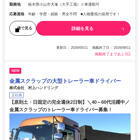
勤務地
栃木県小山市犬塚（大手工場）☆車通勤可
応募資格
年齢・学歴・経験・男⼥不問 ■⼈物重視の採⽤です！
詳細を見る
後で見る
更新日： 2026/05/11 掲載終了日： 2026/08/11
掲載終了まであと3日
NEW
金属スクラップの大型トレーラー車ドライバー
株式会社 村上ハンドリング
正社員
【原則土・日固定の完全週休2日制】＼40～60代活躍中／
金属スクラップのトレーラー車ドライバー募集！