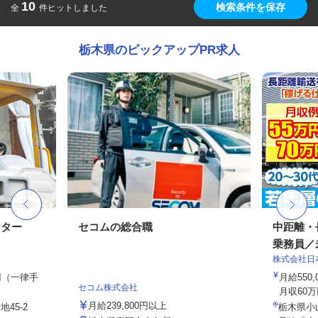
10
検索条件を保存
全
件ヒットしました
栃木県のピックアップPR求人
ーター
セコムの総合職
中距離・
乗務員／
株式会社日
0円（一律手
月給550,
セコム株式会社
月収60万
月給239,800円以上
地45-2
栃木県小山