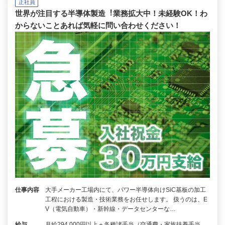
正社員
世界が注⽬する半導体製造︕業務拡⼤中！未経験OK！わ
からないことあれば気軽に問い合わせください！
仕事内容
大手メーカー工場内にて、パワー半導体向けSiC基板の加工
工程における製造・技術業務をお任せします。 扱うのは、E
V（電気自動車）・新幹線・データセンターな…
給与
月給294,000円以上＋各種諸手当（交通費・家族扶養手当