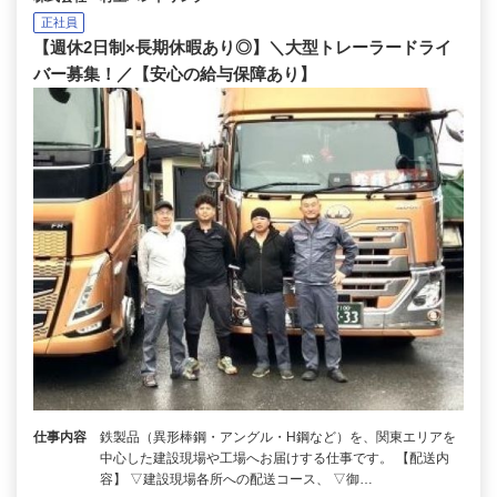
正社員
【週休2日制×長期休暇あり◎】＼大型トレーラードライ
バー募集！／【安心の給与保障あり】
仕事内容
鉄製品（異形棒鋼・アングル・H鋼など）を、関東エリアを
中心した建設現場や工場へお届けする仕事です。 【配送内
容】 ▽建設現場各所への配送コース、 ▽御…