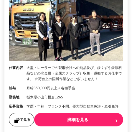
仕事内容
大型トレーラーでの製鋼会社への納品及び、鉄くずや鉄原料
品などの廃金属（金属スクラップ）収集・運搬するお仕事で
す。 ☆荷台上の固縛作業などございません！ …
給与
月給350,000円以上＋各種手当
勤務地
栃木県小山市横倉1265
応募資格
学歴・年齢・ブランク不問、要大型自動車免許・牽引免許
詳細を見る
後で見る