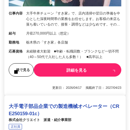
仕事内容
大手牛丼チェーン『すき家』で、店内清掃や翌日の準備を中
心とした深夜時間帯の業務をお任せします。お客様の来店も
落ち着いているので、接客・調理などは少なめです。その…
給与
月収270,000円以上（想定）
勤務地
栃木県の「すき家」各店舗
応募資格
未経験者大歓迎 ■年齢・転職回数・ブランクなど一切不問
（40～50代で入社した人も多数！） ■高卒以上
詳細を見る
後で見る
更新日： 2026/04/17 掲載終了日： 2027/04/23
大手電子部品企業での製造機械オペレーター（CR
E250159-01c）
株式会社クリエイト 派遣・紹介事業部
正社員