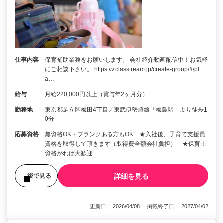
仕事内容
保育補助業務をお願いします。 会社紹介動画配信中！お気軽
にご相談下さい。 https://v.classtream.jp/create-group/#/pl
a…
給与
月給220,000円以上（賞与年2ヶ月分）
勤務地
東京都足立区梅田4丁目／東武伊勢崎線「梅島駅」より徒歩1
0分
応募資格
無資格OK・ブランクある方もOK ★入社後、子育て支援員
資格を取得して頂きます（取得費全額会社負担） ★保育士
資格がれば大歓迎
詳細を見る
後で見る
更新日： 2026/04/08 掲載終了日： 2027/04/02