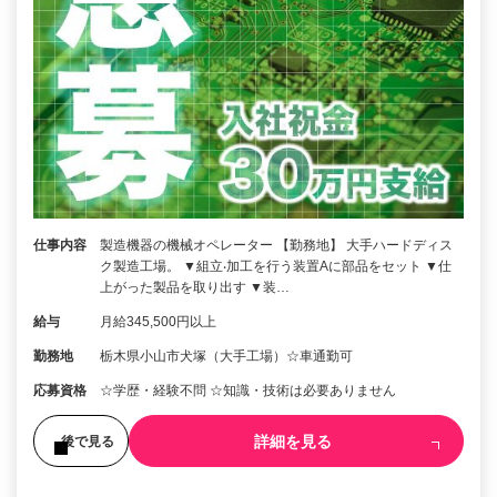
仕事内容
製造機器の機械オペレーター 【勤務地】 大手ハードディス
ク製造工場。 ▼組立‧加工を行う装置Aに部品をセット ▼仕
上がった製品を取り出す ▼装…
給与
月給345,500円以上
勤務地
栃木県小山市犬塚（大手工場）☆車通勤可
応募資格
☆学歴・経験不問 ☆知識・技術は必要ありません
詳細を見る
後で見る