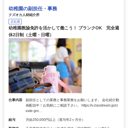
幼稚園の副担任・事務
クズオカ人材紹介所
正社員
幼稚園教諭免許を活かして働こう！ ブランクOK 完全週
休2日制（土曜・日曜）
仕事内容
副担任としての業務と事務業務をお願いします。 会社紹介動
画配信中！お気軽にご相談下さい。 https://v.classtream.jp/cr
eate-gro…
給与
月給250,000円以上（賞与年2ヶ月分）