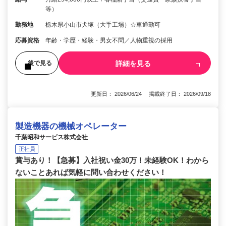
等）
勤務地
栃木県小山市犬塚（大手工場）☆車通勤可
応募資格
年齢・学歴・経験・男⼥不問／⼈物重視の採⽤
詳細を見る
後で見る
更新日： 2026/06/24 掲載終了日： 2026/09/18
製造機器の機械オペレーター
千葉昭和サービス株式会社
正社員
賞与あり！【急募】入社祝い金30万！未経験OK！わから
ないことあれば気軽に問い合わせください！