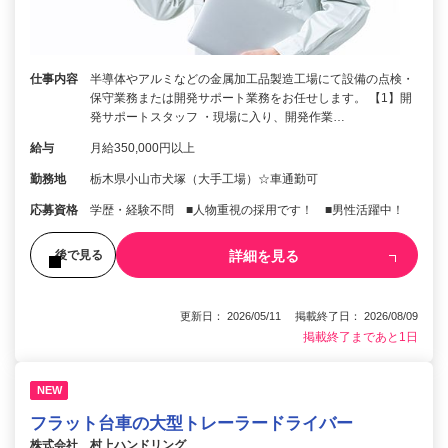
仕事内容
半導体やアルミなどの金属加工品製造工場にて設備の点検・
保守業務または開発サポート業務をお任せします。 【1】開
発サポートスタッフ ・現場に入り、開発作業…
給与
月給350,000円以上
勤務地
栃木県小山市犬塚（大手工場）☆車通勤可
応募資格
学歴・経験不問 ■⼈物重視の採⽤です！ ■男性活躍中！
詳細を見る
後で見る
更新日： 2026/05/11 掲載終了日： 2026/08/09
掲載終了まであと1日
NEW
フラット台車の大型トレーラードライバー
株式会社 村上ハンドリング