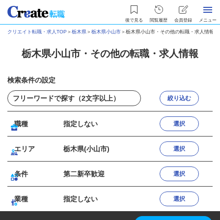
後で見る
閲覧履歴
会員登録
メニュー
クリエイト転職・求人TOP
＞
栃木県
＞
栃木県小山市
＞
栃木県小山市・その他の転職・求人情報
栃木県小山市・その他の転職・求人情報
検索条件の設定
絞り込む
職種
指定しない
選択
エリア
栃木県(小山市)
選択
条件
第二新卒歓迎
選択
業種
指定しない
選択