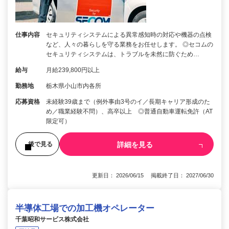
仕事内容
セキュリティシステムによる異常感知時の対応や機器の点検
など、人々の暮らしを守る業務をお任せします。 ◎セコムの
セキュリティシステムは、トラブルを未然に防ぐため…
給与
月給239,800円以上
勤務地
栃木県小山市内各所
応募資格
未経験39歳まで（例外事由3号のイ／長期キャリア形成のた
め／職業経験不問）、高卒以上 ◎普通自動車運転免許（AT
限定可）
詳細を見る
後で見る
更新日： 2026/06/15 掲載終了日： 2027/06/30
半導体工場での加工機オペレーター
千葉昭和サービス株式会社