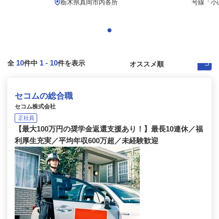
栃木県真岡市内各所
号線「小
10
1
-
10
全
件中
件を表示
セコムの総合職
セコム株式会社
正社員
【最大100万円の奨学金返還支援あり！】最長10連休／福
利厚生充実／平均年収600万超／未経験歓迎