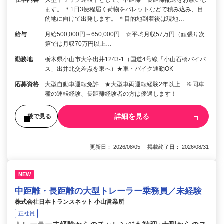
ます。 ＊1日3便程届く荷物をパレットなどで積み込み、目
的地に向けて出発します。 ＊目的地到着後は現地…
給与
月給500,000円～650,000円 ☆平均月収57万円（頑張り次
第では月収70万円以上…
勤務地
栃木県小山市大字出井1243-1（国道4号線「小山石橋バイパ
ス」出井北交差点を東へ）★車・バイク通勤OK
応募資格
大型自動車運転免許 ★大型車両運転経験2年以上 ※同車
種の運転経験、長距離経験者の方は優遇します！
詳細を見る
後で見る
更新日： 2026/08/05 掲載終了日： 2026/08/31
NEW
中距離・長距離の大型トレーラー乗務員／未経験
株式会社日本トランスネット 小山営業所
正社員