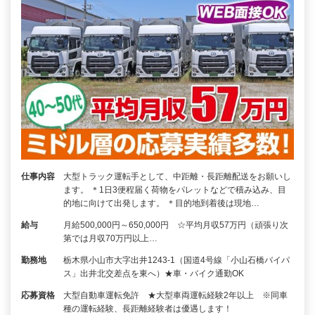
仕事内容
大型トラック運転手として、中距離・長距離配送をお願いし
ます。 ＊1日3便程届く荷物をパレットなどで積み込み、目
的地に向けて出発します。 ＊目的地到着後は現地…
給与
月給500,000円～650,000円 ☆平均月収57万円（頑張り次
第では月収70万円以上…
勤務地
栃木県小山市大字出井1243-1（国道4号線「小山石橋バイパ
ス」出井北交差点を東へ）★車・バイク通勤OK
応募資格
大型自動車運転免許 ★大型車両運転経験2年以上 ※同車
種の運転経験、長距離経験者は優遇します！