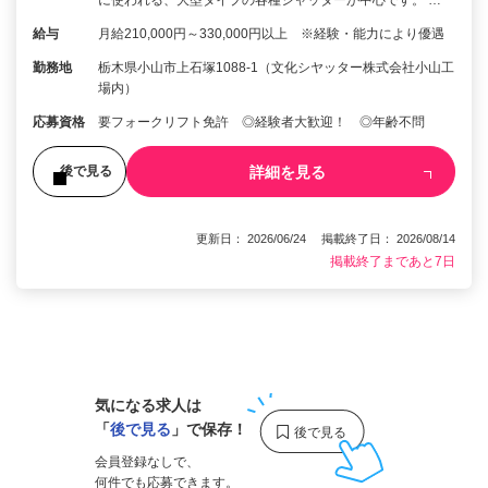
に使われる、大型タイプの各種シャッターが中心です。 …
給与
月給210,000円～330,000円以上 ※経験・能力により優遇
勤務地
栃木県小山市上石塚1088-1（文化シヤッター株式会社小山工
場内）
応募資格
要フォークリフト免許 ◎経験者大歓迎！ ◎年齢不問
詳細を見る
後で見る
更新日： 2026/06/24 掲載終了日： 2026/08/14
掲載終了まであと7日
1
気になる求人は
「
後で見る
」で保存！
会員登録なしで、
何件でも応募できます。