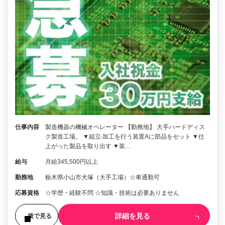
仕事内容
製造機器の機械オペレーター 【勤務地】 大手ハードディス
ク製造工場。 ▼組立‧加工を行う装置Aに部品をセット ▼仕
上がった製品を取り出す ▼装…
給与
月給345,500円以上
勤務地
栃木県小山市犬塚（大手工場）☆車通勤可
応募資格
☆学歴・経験不問 ☆知識・技術は必要ありません
詳細を見る
後で見る