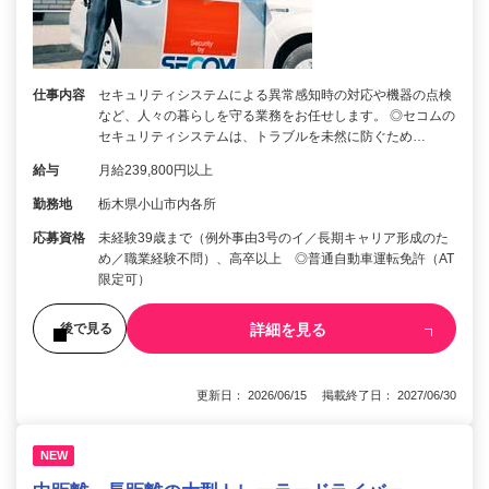
仕事内容
セキュリティシステムによる異常感知時の対応や機器の点検
など、人々の暮らしを守る業務をお任せします。 ◎セコムの
セキュリティシステムは、トラブルを未然に防ぐため…
給与
月給239,800円以上
勤務地
栃木県小山市内各所
応募資格
未経験39歳まで（例外事由3号のイ／長期キャリア形成のた
め／職業経験不問）、高卒以上 ◎普通自動車運転免許（AT
限定可）
詳細を見る
後で見る
更新日： 2026/06/15 掲載終了日： 2027/06/30
NEW