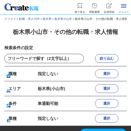
後で見る
閲覧履歴
会員登録
メニュー
クリエイト転職・求人TOP
＞
栃木県
＞
栃木県小山市
＞
栃木県小山市・その他の転職・求人情報
栃木県小山市・その他の転職・求人情報
検索条件の設定
絞り込む
職種
指定しない
選択
エリア
栃木県(小山市)
選択
条件
車通勤可能
選択
業種
指定しない
選択