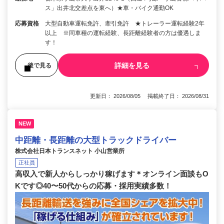
ス」出井北交差点を東へ）★車・バイク通勤OK
応募資格
大型自動車運転免許、牽引免許 ★トレーラー運転経験2年
以上 ※同車種の運転経験、長距離経験者の方は優遇しま
す！
詳細を見る
後で見る
更新日： 2026/08/05 掲載終了日： 2026/08/31
NEW
中距離・長距離の大型トラックドライバー
株式会社日本トランスネット 小山営業所
正社員
高収入で新人からしっかり稼げます＊オンライン面談もO
Kです◎40〜50代からの応募・採用実績多数！