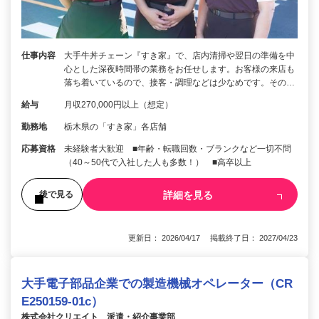
仕事内容
大手牛丼チェーン『すき家』で、店内清掃や翌日の準備を中
心とした深夜時間帯の業務をお任せします。お客様の来店も
落ち着いているので、接客・調理などは少なめです。その…
給与
月収270,000円以上（想定）
勤務地
栃木県の「すき家」各店舗
応募資格
未経験者大歓迎 ■年齢・転職回数・ブランクなど一切不問
（40～50代で入社した人も多数！） ■高卒以上
詳細を見る
後で見る
更新日： 2026/04/17 掲載終了日： 2027/04/23
大手電子部品企業での製造機械オペレーター（CR
E250159-01c）
株式会社クリエイト 派遣・紹介事業部