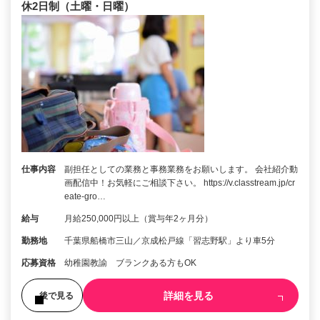
休2日制（土曜・日曜）
仕事内容
副担任としての業務と事務業務をお願いします。 会社紹介動
画配信中！お気軽にご相談下さい。 https://v.classtream.jp/cr
eate-gro…
給与
月給250,000円以上（賞与年2ヶ月分）
勤務地
千葉県船橋市三山／京成松戸線「習志野駅」より車5分
応募資格
幼稚園教諭 ブランクある方もOK
詳細を見る
後で見る