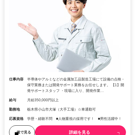
仕事内容
半導体やアルミなどの金属加工品製造工場にて設備の点検・
保守業務または開発サポート業務をお任せします。 【1】開
発サポートスタッフ ・現場に入り、開発作業…
給与
月給350,000円以上
勤務地
栃木県小山市犬塚（大手工場）☆車通勤可
応募資格
学歴・経験不問 ■⼈物重視の採⽤です！ ■男性活躍中！
詳細を見る
後で見る