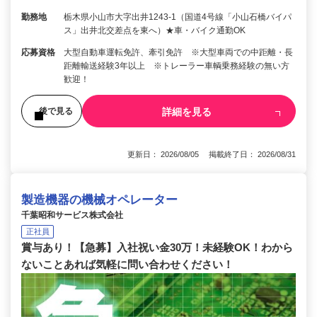
勤務地
栃木県小山市大字出井1243-1（国道4号線「小山石橋バイパ
ス」出井北交差点を東へ）★車・バイク通勤OK
応募資格
大型自動車運転免許、牽引免許 ※大型車両での中距離・長
距離輸送経験3年以上 ※トレーラー車輌乗務経験の無い方
歓迎！
詳細を見る
後で見る
更新日： 2026/08/05 掲載終了日： 2026/08/31
製造機器の機械オペレーター
千葉昭和サービス株式会社
正社員
賞与あり！【急募】入社祝い金30万！未経験OK！わから
ないことあれば気軽に問い合わせください！