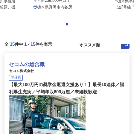
月給239,800円以上
川県横須
栃木県宇都
原、栃...
栃木県真岡市内各所
道2号線「
15
1
-
15
全
件中
件を表示
セコムの総合職
セコム株式会社
正社員
【最大100万円の奨学金返還支援あり！】最長10連休／福
利厚生充実／平均年収600万超／未経験歓迎