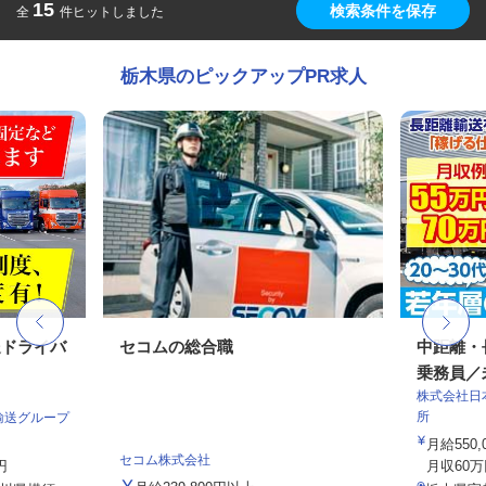
15
検索条件を保存
全
件ヒットしました
栃木県のピックアップPR求人
送ドライバ
セコムの総合職
中距離・
乗務員／
株式会社日
所
輸送グループ
月給550,
セコム株式会社
円
月収60万