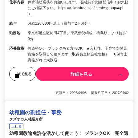
仕事内容
保育補助業務をお願いします。 会社紹介動画配信中！お気軽
にご相談下さい。 https://v.classtream.jp/create-group/#/pl
a…
給与
月給220,000円以上（賞与年2ヶ月分）
勤務地
東京都足立区梅田4丁目／東武伊勢崎線「梅島駅」より徒歩1
0分
応募資格
無資格OK・ブランクある方もOK ★入社後、子育て支援員
資格を取得して頂きます（取得費全額会社負担） ★保育士
資格がれば大歓迎
詳細を見る
後で見る
更新日： 2026/04/08 掲載終了日： 2027/04/02
幼稚園の副担任・事務
クズオカ人材紹介所
正社員
幼稚園教諭免許を活かして働こう！ ブランクOK 完全週