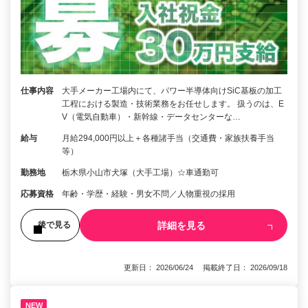
仕事内容
大手メーカー工場内にて、パワー半導体向けSiC基板の加工
工程における製造・技術業務をお任せします。 扱うのは、E
V（電気自動車）・新幹線・データセンターな…
給与
月給294,000円以上＋各種諸手当（交通費・家族扶養手当
等）
勤務地
栃木県小山市犬塚（大手工場）☆車通勤可
応募資格
年齢・学歴・経験・男⼥不問／⼈物重視の採⽤
詳細を見る
後で見る
更新日： 2026/06/24 掲載終了日： 2026/09/18
NEW