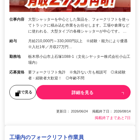
仕事内容
大型シャッターを中心とした製品を、フォークリフトを使っ
てトラックに積み込む作業をお任せします。工場や倉庫など
に使われる、大型タイプの各種シャッターが中心です。 …
給与
月給210,000円～330,000円以上 ※経験・能力により優遇
※入社1年／月収27万円…
勤務地
栃木県小山市上石塚1088-1（文化シヤッター株式会社小山工
場内）
応募資格
要フォークリフト免許 ※免許ない方も相談可 ◎未経験
者・経験者大歓迎！ ◎年齢不問
詳細を見る
後で見る
更新日： 2026/06/24 掲載終了日： 2026/08/14
掲載終了まであと7日
工場内のフォークリフト作業員