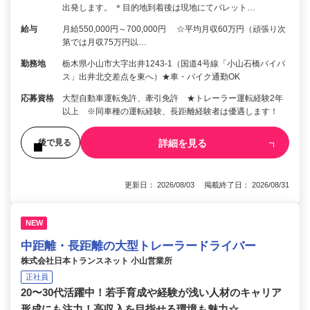
出発します。 ＊目的地到着後は現地にてパレット…
給与
月給550,000円～700,000円 ☆平均月収60万円（頑張り次
第では月収75万円以…
勤務地
栃木県小山市大字出井1243-1（国道4号線「小山石橋バイパ
ス」出井北交差点を東へ）★車・バイク通勤OK
応募資格
大型自動車運転免許、牽引免許 ★トレーラー運転経験2年
以上 ※同車種の運転経験、長距離経験者は優遇します！
詳細を見る
後で見る
更新日： 2026/08/03 掲載終了日： 2026/08/31
NEW
中距離・長距離の大型トレーラードライバー
株式会社日本トランスネット 小山営業所
正社員
20〜30代活躍中！若手育成や経験が浅い人材のキャリア
形成にも注力！高収入を目指せる環境も魅力☆