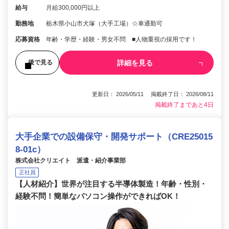
給与
月給300,000円以上
勤務地
栃木県小山市犬塚（大手工場）☆車通勤可
応募資格
年齢・学歴・経験・男⼥不問 ■⼈物重視の採⽤です！
詳細を見る
後で見る
更新日： 2026/05/11 掲載終了日： 2026/08/11
掲載終了まであと4日
大手企業での設備保守・開発サポート（CRE25015
8-01c）
株式会社クリエイト 派遣・紹介事業部
正社員
【人材紹介】世界が注⽬する半導体製造！年齢・性別・
経験不問！簡単なパソコン操作ができればOK！