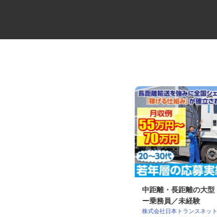
2t・3.5t平ボディー車のドライバ
中距離・長距離の大
ー
ー乗務員／未経験