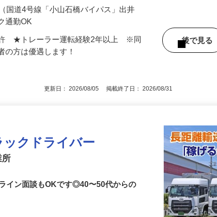
000円 ☆平均月収60万円（頑張り次第では月
-1（国道4号線「小山石橋バイパス」出井
ク通勤OK
許 ★トレーラー運転経験2年以上 ※同
後で見
験者の方は優遇します！
更新日： 2026/08/05 掲載終了日： 2026/08/31
ラックドライバー
業所
ライン面談もOKです◎40〜50代からの