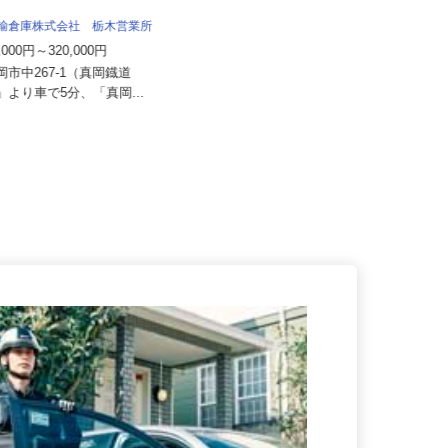
株式会社日本トランスネット 宇都宮営
業所
運輸倉庫株式会社 栃木営業所
月給550,000円～700,000円 ☆平均
0,000円～320,000円
月収60万円（頑張...
真岡市中267-1（真岡鐡道
栃木県宇都宮市江曽島町1157-1（県
駅」より車で5分、「真岡...
道2号線「栃木街道」江曽島...