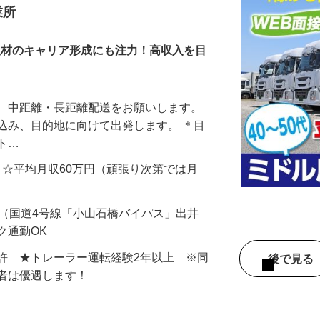
レーラードライバー
業所
い人材のキャリア形成にも注力！高収入を目
て、中距離・長距離配送をお願いします。
込み、目的地に向けて出発します。 ＊目
ット…
000円 ☆平均月収60万円（頑張り次第では月
-1（国道4号線「小山石橋バイパス」出井
ク通勤OK
許 ★トレーラー運転経験2年以上 ※同
後で見
験者は優遇します！