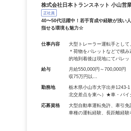
中距離・長距離の大型ト
株式会社日本トランスネット 小山営
正社員
40〜50代活躍中！若手育成や経験が浅
指せる環境も魅力☆
仕事内容
大型トレーラー運転手とし
＊荷物をパレットなどで積み
的地到着後は現地にてパレ
給与
月給550,000円～700,
収75万円以…
勤務地
栃木県小山市大字出井1243
北交差点を東へ）★車・バイ
応募資格
大型自動車運転免許、牽引免
車種の運転経験、長距離経