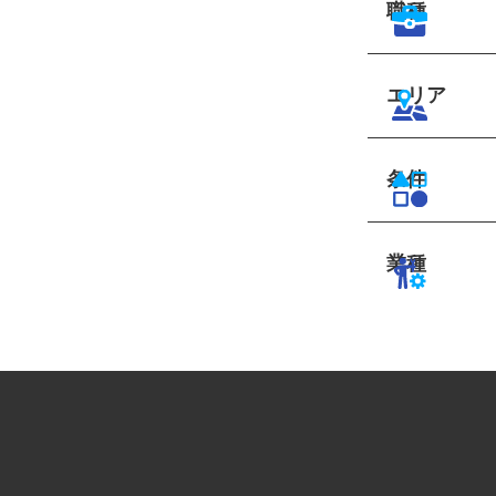
職種
エリア
条件
業種