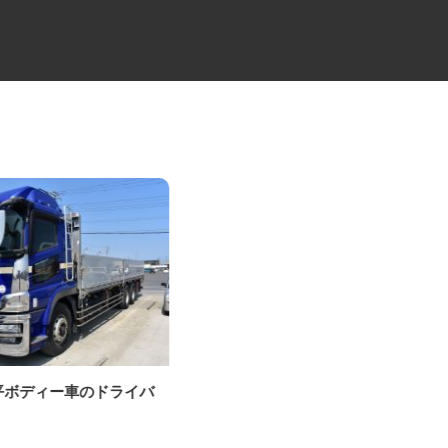
.5t平ボディー車のドライバ
中距離・長距離の大型トレーラ
ー乗務員／未経験