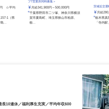
ト 宇都宮営
泉車輛輸送株式会社＜泉車輛輸送グルー
プ7営業所同時募集＞
茨城近交
000円 ☆平均
月給341,900円～500,000円
月給28
千葉県野田市二ツ塚、神奈川県横須
157-1（県
賀市夏島町、埼玉県狭山市柏原、
栃木県
島...
栃...
「寺内