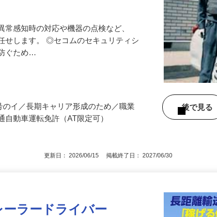
最長10連休／福利厚生充実／平均年収600
る異常感知時の対応や機器の点検など、
任せします。 ◎セコムのセキュリティシ
に防ぐため…
3号のイ／長期キャリア形成のため／職業
後で見
通自動車運転免許（AT限定可）
更新日： 2026/06/15 掲載終了日： 2027/06/30