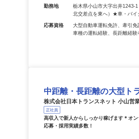
給与
月給550,000円～700,
収75万円以…
勤務地
栃木県小山市大字出井1243
北交差点を東へ）★車・バイ
応募資格
大型自動車運転免許、牽引免
車種の運転経験、長距離経
中距離・長距離の大型ト
株式会社日本トランスネット 小山営
正社員
高収入で新人からしっかり稼げます＊オン