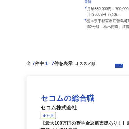
株式会社日本トランスネッ
業所
茨城近交運輸倉庫株式会社 栃木営業所
月給550,000円～700,
月給280,000円～320,000円
月収60万円（頑張...
栃木県真岡市中267-1（真岡鐡道
栃木県宇都宮市江曽島町1
「寺内駅」より車で5分、「真岡...
道2号線「栃木街道」江曽
全
7
件中
1
-
7
件を表示
セコムの総合職
セコム株式会社
正社員