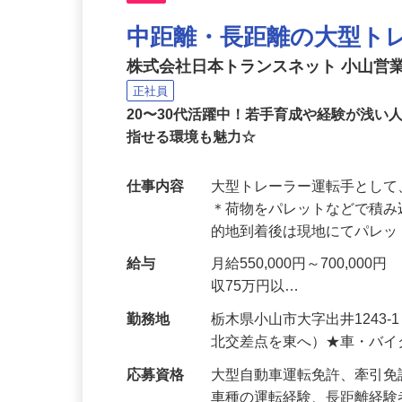
NEW
中距離・長距離の大型ト
株式会社日本トランスネット 小山営
正社員
20〜30代活躍中！若手育成や経験が浅
指せる環境も魅力☆
仕事内容
大型トレーラー運転手とし
＊荷物をパレットなどで積み
的地到着後は現地にてパレ
給与
月給550,000円～700,
収75万円以…
勤務地
栃木県小山市大字出井1243
北交差点を東へ）★車・バイ