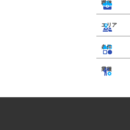
職種
エリア
条件
業種