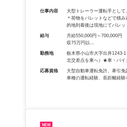
指せる環境も魅力☆
仕事内容
大型トレーラー運転手とし
＊荷物をパレットなどで積み
的地到着後は現地にてパレ
給与
月給550,000円～700,
収75万円以…
勤務地
栃木県小山市大字出井1243
北交差点を東へ）★車・バイ
応募資格
大型自動車運転免許、牽引免
車種の運転経験、長距離経