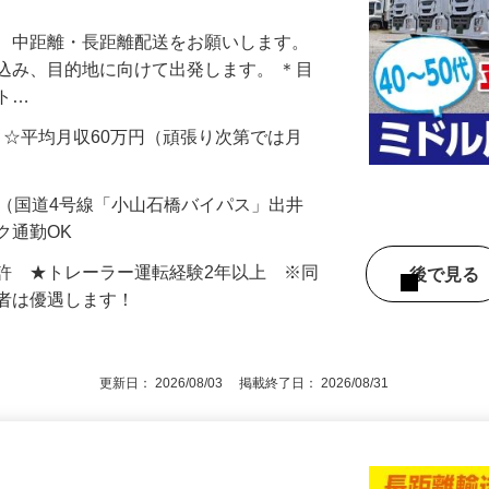
て、中距離・長距離配送をお願いします。
込み、目的地に向けて出発します。 ＊目
ット…
000円 ☆平均月収60万円（頑張り次第では月
-1（国道4号線「小山石橋バイパス」出井
ク通勤OK
許 ★トレーラー運転経験2年以上 ※同
後で見
験者は優遇します！
更新日： 2026/08/03 掲載終了日： 2026/08/31