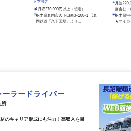
株式会社
株式会社 すき家 関東支社／294号真岡
久下田店
月給22
月収270,000円以上（想定）
当含む
栃木県真岡市久下田西3ｰ100ｰ1 （真
栃木県
岡鉄道「久下田駅」より...
★マイ
レーラードライバー
業所
い人材のキャリア形成にも注力！高収入を目