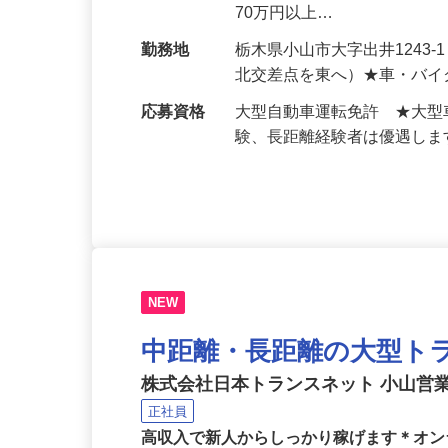
ます。 ＊目的地到着後は現
給与
月給500,000円～650,
70万円以上…
勤務地
栃木県小山市大字出井1243
北交差点を東へ）★車・バイ
応募資格
大型自動車運転免許 ★大型
験、長距離経験者は優遇し
NEW
中距離・長距離の大型ト
株式会社日本トランスネット 小山営