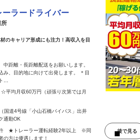
レーラードライバー
業所
い人材のキャリア形成にも注力！高収入を目
て、中距離・長距離配送をお願いします。
込み、目的地に向けて出発します。 ＊目
ット…
000円 ☆平均月収60万円（頑張り次第では月
-1（国道4号線「小山石橋バイパス」出井
ク通勤OK