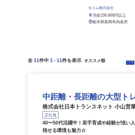
株式会社八幡
月給220,000円～300,000円（一律手
セコム株式会社
当含む・給与例は詳...
月給239,800円以上
栃木県宇都宮市平出工業団地45-2
★マイカー通勤OK！
栃木県真岡市内各所
全
11
件中
1
-
11
件を表示
中距離・長距離の大型ト
株式会社日本トランスネット 小山営
正社員
40〜50代活躍中！若手育成や経験が浅