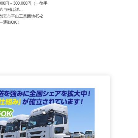
八幡
0,000円～300,000円（一律手
セコム株式会社
・給与例は詳...
月給239,800円以上
宇都宮市平出工業団地45-2
カー通勤OK！
栃木県真岡市内各所