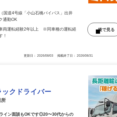
地…
000円 ☆平均月収57万円（頑張り次第では月収
-1（国道4号線「小山石橋バイパス」出井
ク通勤OK
車両運転経験2年以上 ※同車種の運転経
後で見
ます！
更新日： 2026/08/03 掲載終了日： 2026/08/31
ラックドライバー
業所