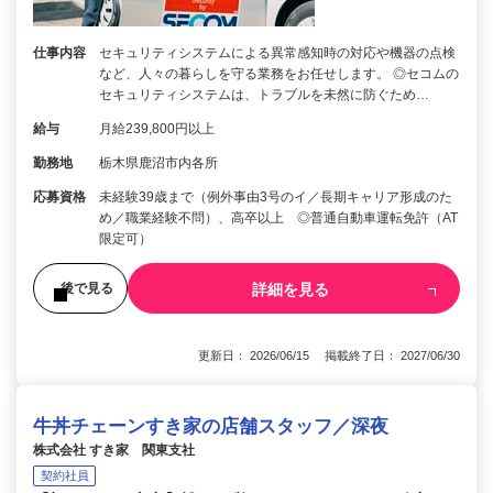
仕事内容
セキュリティシステムによる異常感知時の対応や機器の点検
など、人々の暮らしを守る業務をお任せします。 ◎セコムの
セキュリティシステムは、トラブルを未然に防ぐため…
給与
月給239,800円以上
勤務地
栃木県鹿沼市内各所
応募資格
未経験39歳まで（例外事由3号のイ／長期キャリア形成のた
め／職業経験不問）、高卒以上 ◎普通自動車運転免許（AT
限定可）
詳細を見る
後で見る
更新日： 2026/06/15 掲載終了日： 2027/06/30
牛丼チェーンすき家の店舗スタッフ／深夜
株式会社 すき家 関東支社
契約社員