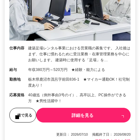
仕事内容
建築足場レンタル事業における営業職の募集です。 入社後は
まず、仕事に慣れるために受注業務・在庫管理業務を中心に
お願いします。 建築時に使用する「足場」を…
給与
年収380万円～520万円 ★経験・能力による
勤務地
栃木県鹿沼市茂呂字前田836-1 ★マイカー通勤OK！社宅制
度あり！
応募資格
40歳迄（例外事由3号のイ）、高卒以上、PC操作ができる
方 ★男性活躍中！
詳細を見る
後で見る
更新日： 2026/07/10 掲載終了日： 2026/08/20