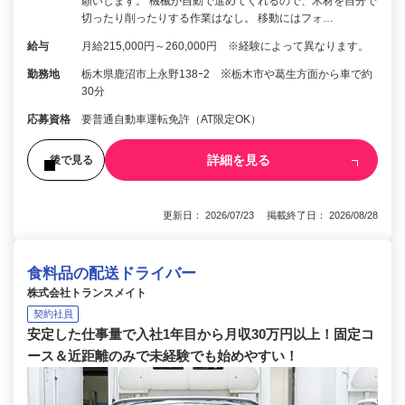
願いします。 機械が自動で進めてくれるので、木材を自分で
切ったり削ったりする作業はなし。 移動にはフォ…
給与
月給215,000円～260,000円 ※経験によって異なります。
勤務地
栃木県鹿沼市上永野138ｰ2 ※栃木市や葛生方面から車で約
30分
応募資格
要普通自動車運転免許（AT限定OK）
詳細を見る
後で見る
更新日： 2026/07/23 掲載終了日： 2026/08/28
食料品の配送ドライバー
株式会社トランスメイト
契約社員
安定した仕事量で入社1年目から月収30万円以上！固定コ
ース＆近距離のみで未経験でも始めやすい！