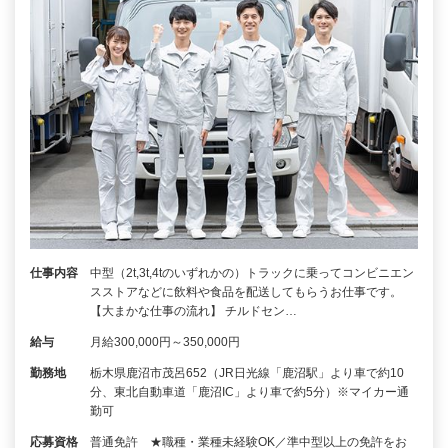
仕事内容
中型（2t,3t,4tのいずれかの）トラックに乗ってコンビニエン
スストアなどに飲料や食品を配送してもらうお仕事です。
【大まかな仕事の流れ】 チルドセン…
給与
月給300,000円～350,000円
勤務地
栃木県鹿沼市茂呂652（JR日光線「鹿沼駅」より車で約10
分、東北自動車道「鹿沼IC」より車で約5分）※マイカー通
勤可
応募資格
普通免許 ★職種・業種未経験OK／準中型以上の免許をお