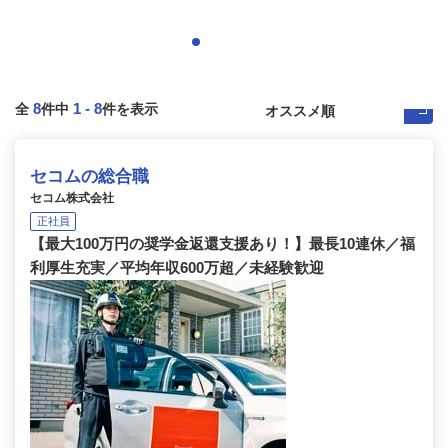
8
1
-
8
全
件中
件を表示
セコムの総合職
セコム株式会社
正社員
【最大100万円の奨学金返還支援あり！】最長10連休／福
利厚生充実／平均年収600万超／未経験歓迎