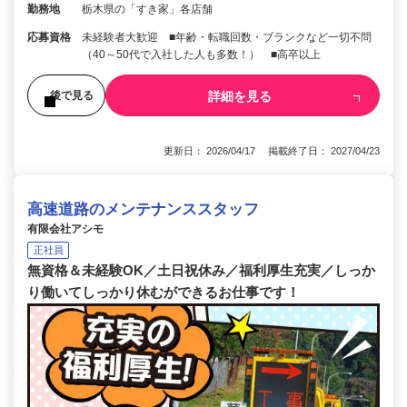
勤務地
栃木県の「すき家」各店舗
応募資格
未経験者大歓迎 ■年齢・転職回数・ブランクなど一切不問
（40～50代で入社した人も多数！） ■高卒以上
詳細を見る
後で見る
更新日： 2026/04/17 掲載終了日： 2027/04/23
高速道路のメンテナンススタッフ
有限会社アシモ
正社員
無資格＆未経験OK／土日祝休み／福利厚生充実／しっか
り働いてしっかり休むができるお仕事です！