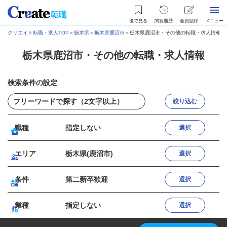
後で見る
閲覧履歴
会員登録
メニュー
クリエイト転職・求人TOP
＞
栃木県
＞
栃木県鹿沼市
＞
栃木県鹿沼市・その他の転職・求人情報
栃木県鹿沼市・その他の転職・求人情報
検索条件の設定
絞り込む
職種
指定しない
選択
エリア
栃木県(鹿沼市)
選択
条件
第二新卒歓迎
選択
業種
指定しない
選択