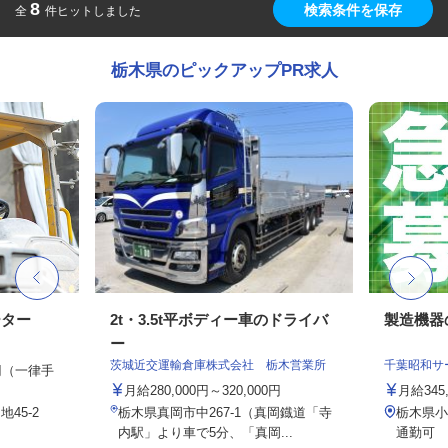
8
検索条件を保存
全
件ヒットしました
栃木県のピックアップPR求人
ーター
2t・3.5t平ボディー車のドライバ
製造機器
ー
茨城近交運輸倉庫株式会社 栃木営業所
千葉昭和サ
0円（一律手
月給280,000円～320,000円
月給345
地45-2
栃木県真岡市中267-1（真岡鐡道「寺
栃木県
内駅」より車で5分、「真岡...
通勤可