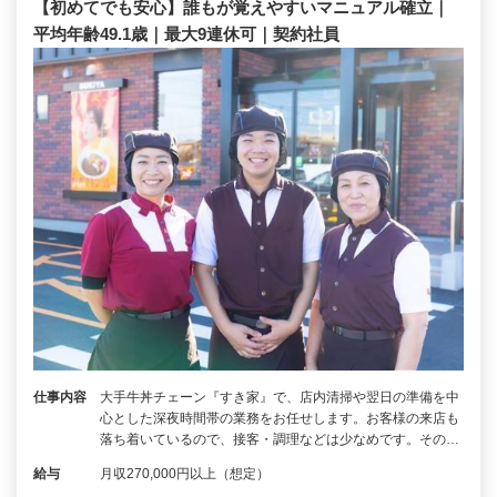
【初めてでも安心】誰もが覚えやすいマニュアル確立｜
平均年齢49.1歳｜最大9連休可｜契約社員
仕事内容
大手牛丼チェーン『すき家』で、店内清掃や翌日の準備を中
心とした深夜時間帯の業務をお任せします。お客様の来店も
落ち着いているので、接客・調理などは少なめです。その…
給与
月収270,000円以上（想定）