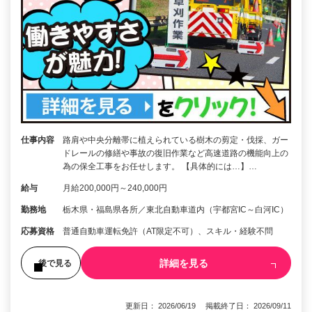
仕事内容
路肩や中央分離帯に植えられている樹木の剪定・伐採、ガー
ドレールの修繕や事故の復旧作業など高速道路の機能向上の
為の保全工事をお任せします。 【具体的には…】…
給与
月給200,000円～240,000円
勤務地
栃木県・福島県各所／東北自動車道内（宇都宮IC～白河IC）
応募資格
普通自動車運転免許（AT限定不可）、スキル・経験不問
詳細を見る
後で見る
更新日： 2026/06/19 掲載終了日： 2026/09/11