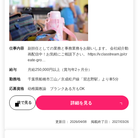
仕事内容
副担任としての業務と事務業務をお願いします。 会社紹介動
画配信中！お気軽にご相談下さい。 https://v.classtream.jp/cr
eate-gro…
給与
月給250,000円以上（賞与年2ヶ月分）
勤務地
千葉県船橋市三山／京成松戸線「習志野駅」より車5分
応募資格
幼稚園教諭 ブランクある方もOK
詳細を見る
後で見る
更新日： 2026/04/08 掲載終了日： 2027/03/26