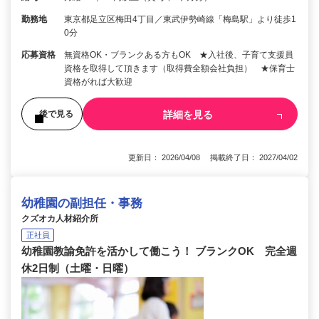
勤務地
東京都足立区梅田4丁目／東武伊勢崎線「梅島駅」より徒歩1
0分
応募資格
無資格OK・ブランクある方もOK ★入社後、子育て支援員
資格を取得して頂きます（取得費全額会社負担） ★保育士
資格がれば大歓迎
詳細を見る
後で見る
更新日： 2026/04/08 掲載終了日： 2027/04/02
幼稚園の副担任・事務
クズオカ人材紹介所
正社員
幼稚園教諭免許を活かして働こう！ ブランクOK 完全週
休2日制（土曜・日曜）