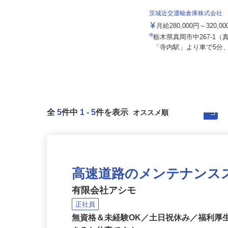
泉車輛輸送株式会社＜泉車輛輸送グルー
プ7営業所同時募集＞
茨城近交運輸倉庫株式会社
月給341,900円～500,000円
月給280,000円～320,0
千葉県野田市二ツ塚、神奈川県横須
賀市夏島町、埼玉県狭山市柏原、
栃木県真岡市中267-1
栃...
「寺内駅」より車で5分、
全
5
件中
1
-
5
件を表示
高速道路のメンテナンス
有限会社アシモ
正社員