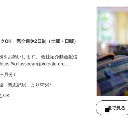
ンクOK 完全週休2日制（土曜・日曜）
務をお願いします。 会社紹介動画配信
v.classtream.jp/create-gro…
年2ヶ月分）
線「習志野駅」より車5分
もOK
後で見