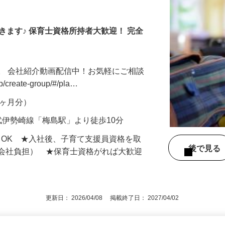
きます♪ 保育士資格所持者大歓迎！ 完全
。 会社紹介動画配信中！お気軽にご相談
jp/create-group/#/pla…
年2ヶ月分）
武伊勢崎線「梅島駅」より徒歩10分
もOK ★入社後、子育て支援員資格を取
後で見
額会社負担） ★保育士資格がれば大歓迎
更新日： 2026/04/08 掲載終了日： 2027/04/02