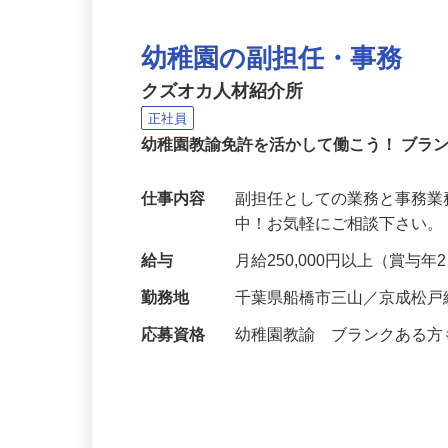
幼稚園の副担任・事務
クズオカ人材紹介所
正社員
幼稚園教諭免許を活かして働こう！ ブラ
仕事内容
副担任としての業務と事務業
中！お気軽にご相談下さい。 https://
給与
月給250,000円以上（賞与
勤務地
千葉県船橋市三山／京成松戸
応募資格
幼稚園教諭 ブランクある方