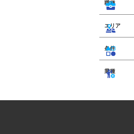
職種
エリア
条件
業種