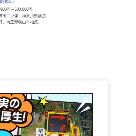
送株式会社＜泉車輛輸送グルー
所同時募集＞
茨城近交運輸倉庫株式会社 栃木営業所
1,900円～500,000円
月給280,000円～320,000円
野田市二ツ塚、神奈川県横須
島町、埼玉県狭山市柏原、
栃木県真岡市中267-1（真岡鐡道
「寺内駅」より車で5分、「真岡...