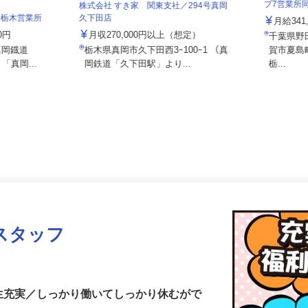
泉車輛輸
プ7営業
株式会社 すき家 関東支社／294号真岡
 栃木営業所
久下田店
月給34
00円
月収270,000円以上（想定）
千葉県
（真岡鐡道
栃木県真岡市久下田西3ｰ100ｰ1 （真
賀市夏
「真岡...
岡鉄道「久下田駅」より...
栃...
スタッフ