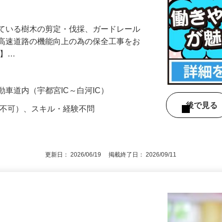
生充実／しっかり働いてしっかり休むがで
れている樹木の剪定・伐採、ガードレール
ど高速道路の機能向上の為の保全工事をお
…】…
動車道内（宇都宮IC～白河IC）
後で見
定不可）、スキル・経験不問
更新日： 2026/06/19 掲載終了日： 2026/09/11