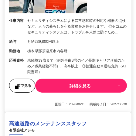
仕事内容
セキュリティシステムによる異常感知時の対応や機器の点検
など、人々の暮らしを守る業務をお任せします。 ◎セコムの
セキュリティシステムは、トラブルを未然に防ぐため…
給与
月給239,800円以上
勤務地
栃木県那須塩原市内各所
応募資格
未経験39歳まで（例外事由3号のイ／長期キャリア形成のた
め／職業経験不問）、高卒以上 ◎普通自動車運転免許（AT
限定可）
詳細を見る
後で見る
更新日： 2026/06/15 掲載終了日： 2027/06/30
高速道路のメンテナンススタッフ
有限会社アシモ