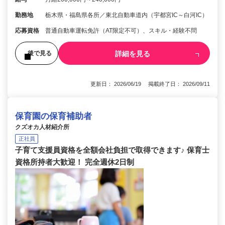
勤務地
栃木県・福島県各所／東北自動車道内（宇都宮IC～白河IC）
応募資格
普通自動車運転免許（AT限定不可）、スキル・経験不問
詳細を見る
後で見る
更新日： 2026/06/19 掲載終了日： 2026/09/11
保育園の保育補助者
クズオカ人材紹介所
正社員
子育て支援員資格を全額会社負担で取得できます♪ 保育士
資格所持者大歓迎！ 完全週休2日制