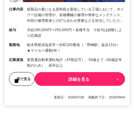
仕事内容
紙製品の素になる原料紙を製造している工場において、ボイ
ラー設備の管理や、各種機械の修理や簡単なメンテナンス、
外部の修理業者との打ち合わせ業務などを担当していただ…
給与
月給180,000円〜250,000円＋各種手当 ※給与は経験によ
り応相談
勤務地
栃木県那須塩原市一区町200番地（「野崎駅」徒歩15分）
★マイカー通勤OK！
応募資格
要普通自動車運転免許（AT限定可）、59歳まで（60歳定年
制のため）、高卒以上
詳細を見る
後で見る
更新日： 2026/07/28 掲載終了日： 2026/09/04
1