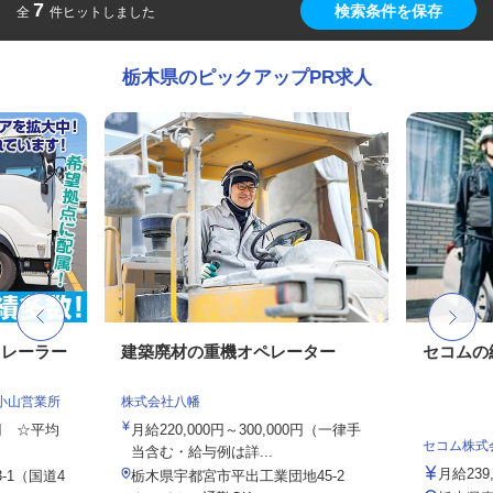
7
検索条件を保存
全
件ヒットしました
栃木県のピックアップPR求人
トレーラー
建築廃材の重機オペレーター
セコムの
小山営業所
株式会社八幡
0円 ☆平均
月給220,000円～300,000円（一律手
セコム株式
当含む・給与例は詳...
月給239
-1（国道4
栃木県宇都宮市平出工業団地45-2