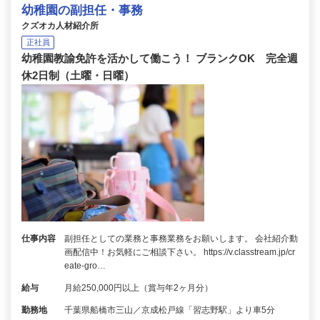
幼稚園の副担任・事務
クズオカ人材紹介所
正社員
幼稚園教諭免許を活かして働こう！ ブランクOK 完全週
休2日制（土曜・日曜）
仕事内容
副担任としての業務と事務業務をお願いします。 会社紹介動
画配信中！お気軽にご相談下さい。 https://v.classtream.jp/cr
eate-gro…
給与
月給250,000円以上（賞与年2ヶ月分）
勤務地
千葉県船橋市三山／京成松戸線「習志野駅」より車5分