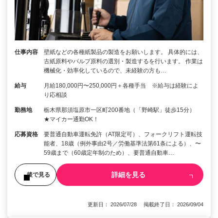
仕事内容
壁紙などの各種紙製品の製造をお願いします。 具体的には、
古紙原料やパルプ原料の選別・製造するを行います。 作業は
機械化・効率化しているので、未経験の方も…
給与
月給180,000円〜250,000円＋各種手当 ※給与は経験によ
り応相談
勤務地
栃木県那須塩原市一区町200番地（「野崎駅」徒歩15分）
★マイカー通勤OK！
応募資格
要普通自動車運転免許（AT限定可）、フォークリフト運転技
能者、18歳（例外事由2号／労働基準法第61条による）、〜
59歳まで（60歳定年制のため）、要普通自動車…
詳細を見る
後で見る
更新日： 2026/07/28 掲載終了日： 2026/09/04