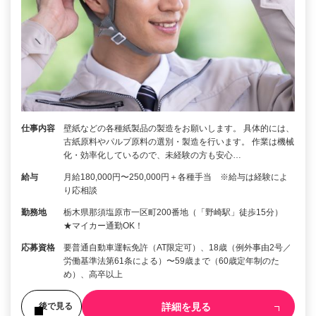
仕事内容
壁紙などの各種紙製品の製造をお願いします。 具体的には、
古紙原料やパルプ原料の選別・製造を行います。 作業は機械
化・効率化しているので、未経験の方も安心…
給与
月給180,000円〜250,000円＋各種手当 ※給与は経験によ
り応相談
勤務地
栃木県那須塩原市一区町200番地（「野崎駅」徒歩15分）
★マイカー通勤OK！
応募資格
要普通自動車運転免許（AT限定可）、18歳（例外事由2号／
労働基準法第61条による）〜59歳まで（60歳定年制のた
め）、高卒以上
詳細を見る
後で見る