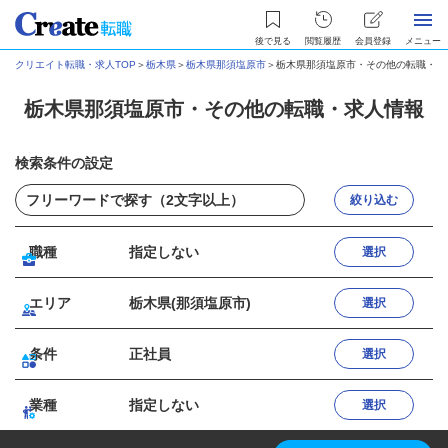
後で見る
閲覧履歴
会員登録
メニュー
クリエイト転職・求人TOP
＞
栃木県
＞
栃木県那須塩原市
＞
栃木県那須塩原市・その他の転職・求
栃木県那須塩原市・その他の転職・求人情報
検索条件の設定
絞り込む
職種
指定しない
選択
エリア
栃木県(那須塩原市)
選択
条件
正社員
選択
業種
指定しない
選択