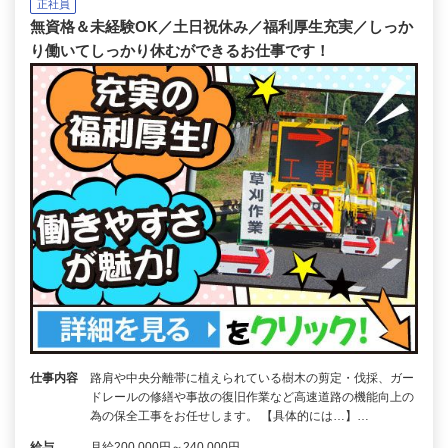
正社員
無資格＆未経験OK／土日祝休み／福利厚生充実／しっか
り働いてしっかり休むができるお仕事です！
仕事内容
路肩や中央分離帯に植えられている樹木の剪定・伐採、ガー
ドレールの修繕や事故の復旧作業など高速道路の機能向上の
為の保全工事をお任せします。 【具体的には…】…
給与
月給200,000円～240,000円