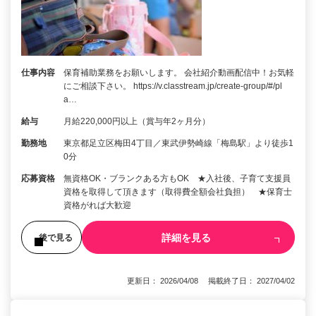
仕事内容
保育補助業務をお願いします。 会社紹介動画配信中！お気軽
にご相談下さい。 https://v.classtream.jp/create-group/#/pl
a…
給与
月給220,000円以上（賞与年2ヶ月分）
勤務地
東京都足立区梅田4丁目／東武伊勢崎線「梅島駅」より徒歩1
0分
応募資格
無資格OK・ブランクある方もOK ★入社後、子育て支援員
資格を取得して頂きます（取得費全額会社負担） ★保育士
資格がれば大歓迎
詳細を見る
後で見る
更新日： 2026/04/08 掲載終了日： 2027/04/02