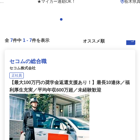
..
★マイカー通勤OK！
栃木県
7
1
-
7
全
件中
件を表示
セコムの総合職
セコム株式会社
正社員
【最大100万円の奨学金返還支援あり！】最長10連休／福
利厚生充実／平均年収600万超／未経験歓迎