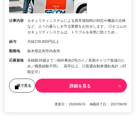
仕事内容
セキュリティシステムによる異常感知時の対応や機器の点検
など、人々の暮らしを守る業務をお任せします。 ◎セコムの
セキュリティシステムは、トラブルを未然に防ぐため…
給与
月給239,800円以上
勤務地
栃木県足利市内各所
応募資格
未経験39歳まで（例外事由3号のイ／長期キャリア形成のた
め／職業経験不問）、高卒以上 ◎普通自動車運転免許（AT
限定可）
詳細を見る
後で見る
更新日： 2026/06/15 掲載終了日： 2027/06/30
1