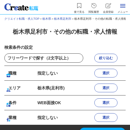
後で見る
閲覧履歴
会員登録
メニュー
クリエイト転職・求人TOP
＞
栃木県
＞
栃木県足利市
＞
栃木県足利市・その他の転職・求人情報
栃木県足利市・その他の転職・求人情報
検索条件の設定
絞り込む
職種
指定しない
選択
エリア
栃木県(足利市)
選択
条件
WEB面接OK
選択
業種
指定しない
選択