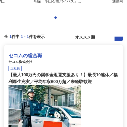
..
号線「小山石橋バイパス」...
通勤可
1
1
-
1
全
件中
件を表示
セコムの総合職
セコム株式会社
正社員
【最大100万円の奨学金返還支援あり！】最長10連休／福
利厚生充実／平均年収600万超／未経験歓迎