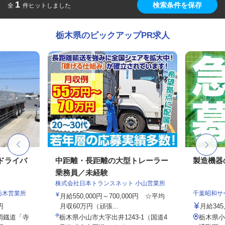
1
検索条件を保存
全
件ヒットしました
栃木県のピックアップPR求人
のドライバ
中距離・長距離の大型トレーラー
製造機器
乗務員／未経験
株式会社日本トランスネット 小山営業所
栃木営業所
千葉昭和サ
月給550,000円～700,000円 ☆平均
円
月収60万円（頑張...
月給345
真岡鐡道「寺
栃木県小山市大字出井1243-1（国道4
栃木県