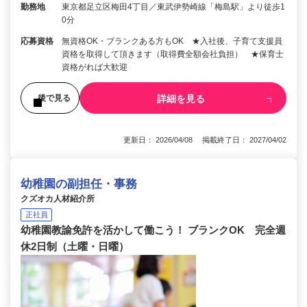
勤務地
東京都足立区梅田4丁目／東武伊勢崎線「梅島駅」より徒歩1
0分
応募資格
無資格OK・ブランクある方もOK ★入社後、子育て支援員
資格を取得して頂きます（取得費全額会社負担） ★保育士
資格がれば大歓迎
詳細を見る
後で見る
更新日： 2026/04/08 掲載終了日： 2027/04/02
幼稚園の副担任・事務
クズオカ人材紹介所
正社員
幼稚園教諭免許を活かして働こう！ ブランクOK 完全週
休2日制（土曜・日曜）