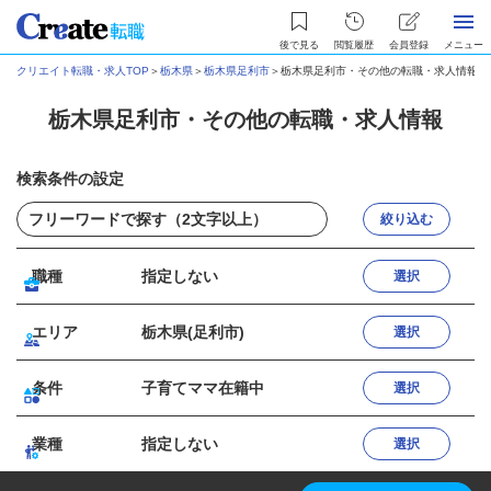
後で見る
閲覧履歴
会員登録
メニュー
クリエイト転職・求人TOP
＞
栃木県
＞
栃木県足利市
＞
栃木県足利市・その他の転職・求人情報
栃木県足利市・その他の転職・求人情報
検索条件の設定
絞り込む
職種
指定しない
選択
エリア
栃木県(足利市)
選択
条件
子育てママ在籍中
選択
業種
指定しない
選択