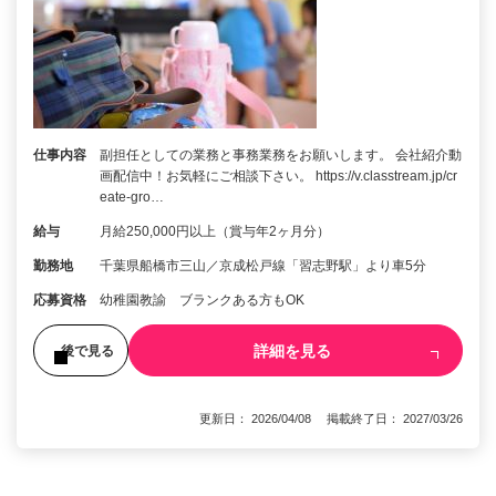
仕事内容
副担任としての業務と事務業務をお願いします。 会社紹介動
画配信中！お気軽にご相談下さい。 https://v.classtream.jp/cr
eate-gro…
給与
月給250,000円以上（賞与年2ヶ月分）
勤務地
千葉県船橋市三山／京成松戸線「習志野駅」より車5分
応募資格
幼稚園教諭 ブランクある方もOK
詳細を見る
後で見る
更新日： 2026/04/08 掲載終了日： 2027/03/26