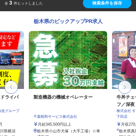
3
検索条件を保存
全
件ヒットしました
栃木県のピックアップPR求人
送ドライバ
製造機器の機械オペレーター
牛丼チェ
フ／深夜
輸送グループ
株式会社 
千葉昭和サービス株式会社
下田店
円
月給345,500円以上
月収27
川県横須
栃木県小山市犬塚（大手工場）☆車
栃木県真岡