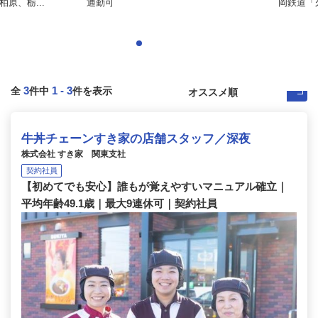
原、栃...
通勤可
岡鉄道「久
3
1
-
3
全
件中
件を表示
牛丼チェーンすき家の店舗スタッフ／深夜
株式会社 すき家 関東支社
契約社員
【初めてでも安心】誰もが覚えやすいマニュアル確立｜
平均年齢49.1歳｜最大9連休可｜契約社員