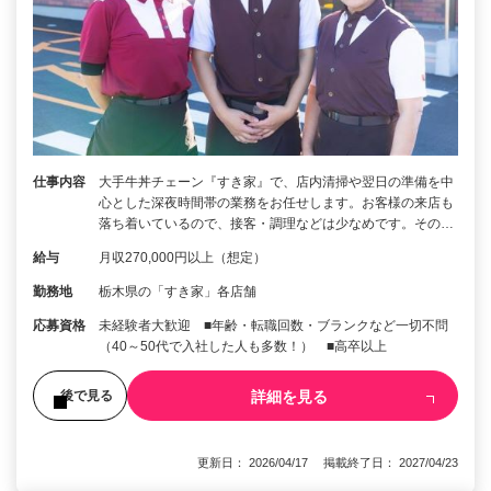
仕事内容
大手牛丼チェーン『すき家』で、店内清掃や翌日の準備を中
心とした深夜時間帯の業務をお任せします。お客様の来店も
落ち着いているので、接客・調理などは少なめです。その…
給与
月収270,000円以上（想定）
勤務地
栃木県の「すき家」各店舗
応募資格
未経験者大歓迎 ■年齢・転職回数・ブランクなど一切不問
（40～50代で入社した人も多数！） ■高卒以上
詳細を見る
後で見る
更新日： 2026/04/17 掲載終了日： 2027/04/23