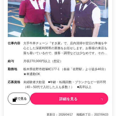
仕事内容
大手牛丼チェーン『すき家』で、店内清掃や翌日の準備を中
心とした深夜時間帯の業務をお任せします。お客様の来店も
落ち着いているので、接客・調理などは少なめです。その…
給与
月収270,000円以上（想定）
勤務地
栃木県佐野市鐙塚町177-1 （各線「佐野駅」より徒歩46分）
★車通勤OK
応募資格
未経験者大歓迎 ■年齢・転職回数・ブランクなど一切不問
（40～50代で入社した人も多数！） ■高卒以上
詳細を見る
後で見る
更新日： 2026/04/17 掲載終了日： 2027/04/23