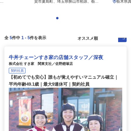
..
賀市夏島町、埼玉県狭山市柏原、栃...
栃木県
5
1
-
5
全
件中
件を表示
牛丼チェーンすき家の店舗スタッフ／深夜
株式会社 すき家 関東支社／佐野鐙塚店
契約社員
【初めてでも安心】誰もが覚えやすいマニュアル確立｜
平均年齢49.1歳｜最大9連休可｜契約社員