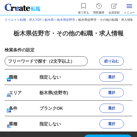
後で見る
閲覧履歴
会員登録
メニュー
クリエイト転職・求人TOP
＞
栃木県
＞
栃木県佐野市
＞
栃木県佐野市・その他の転職・求人情報
栃木県佐野市・その他の転職・求人情報
検索条件の設定
絞り込む
職種
指定しない
選択
エリア
栃木県(佐野市)
選択
条件
ブランクOK
選択
業種
指定しない
選択