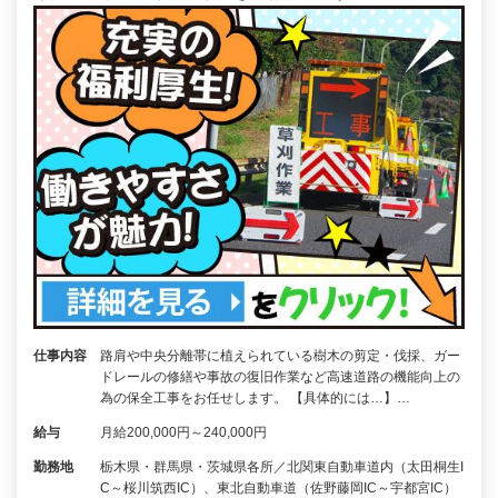
仕事内容
路肩や中央分離帯に植えられている樹木の剪定・伐採、ガー
ドレールの修繕や事故の復旧作業など高速道路の機能向上の
為の保全工事をお任せします。 【具体的には…】…
給与
月給200,000円～240,000円
勤務地
栃木県・群馬県・茨城県各所／北関東自動車道内（太田桐生I
C～桜川筑西IC）、東北自動車道（佐野藤岡IC～宇都宮IC）