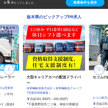
5
検索条件を保存
全
件ヒットしました
栃木県のピックアップPR求人
トレーラー
大型キャリアカーの配送ドライバ
セコムの
ー
小山営業所
泉車輛輸送株式会社＜泉車輛輸送グループ
7営業所同時募集＞
0円 ☆平均
セコム株式
月給341,900円～500,000円
月給239
-1（国道4
千葉県野田市二ツ塚、神奈川県横須