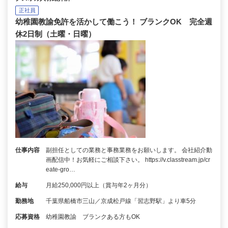
正社員
幼稚園教諭免許を活かして働こう！ ブランクOK 完全週
休2日制（土曜・日曜）
仕事内容
副担任としての業務と事務業務をお願いします。 会社紹介動
画配信中！お気軽にご相談下さい。 https://v.classtream.jp/cr
eate-gro…
給与
月給250,000円以上（賞与年2ヶ月分）
勤務地
千葉県船橋市三山／京成松戸線「習志野駅」より車5分
応募資格
幼稚園教諭 ブランクある方もOK