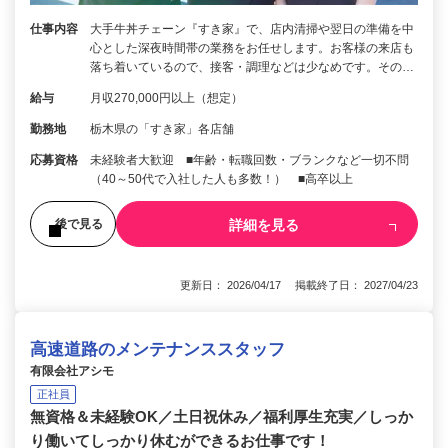
仕事内容
大手牛丼チェーン『すき家』で、店内清掃や翌日の準備を中
心とした深夜時間帯の業務をお任せします。お客様の来店も
落ち着いているので、接客・調理などは少なめです。その…
給与
月収270,000円以上（想定）
勤務地
栃木県の「すき家」各店舗
応募資格
未経験者大歓迎 ■年齢・転職回数・ブランクなど一切不問
（40～50代で入社した人も多数！） ■高卒以上
詳細を見る
後で見る
更新日： 2026/04/17 掲載終了日： 2027/04/23
高速道路のメンテナンススタッフ
有限会社アシモ
正社員
無資格＆未経験OK／土日祝休み／福利厚生充実／しっか
り働いてしっかり休むができるお仕事です！