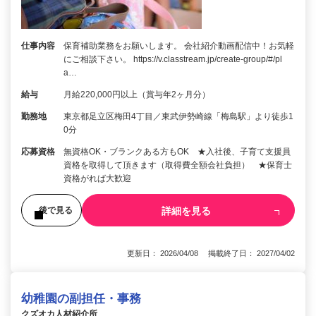
仕事内容
保育補助業務をお願いします。 会社紹介動画配信中！お気軽
にご相談下さい。 https://v.classtream.jp/create-group/#/pl
a…
給与
月給220,000円以上（賞与年2ヶ月分）
勤務地
東京都足立区梅田4丁目／東武伊勢崎線「梅島駅」より徒歩1
0分
応募資格
無資格OK・ブランクある方もOK ★入社後、子育て支援員
資格を取得して頂きます（取得費全額会社負担） ★保育士
資格がれば大歓迎
詳細を見る
後で見る
更新日： 2026/04/08 掲載終了日： 2027/04/02
幼稚園の副担任・事務
クズオカ人材紹介所