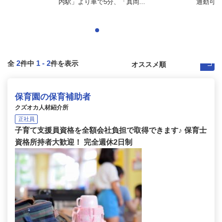
内駅」より車で5分、「真岡...
通勤可
2
1
-
2
全
件中
件を表示
保育園の保育補助者
クズオカ人材紹介所
正社員
子育て支援員資格を全額会社負担で取得できます♪ 保育士
資格所持者大歓迎！ 完全週休2日制