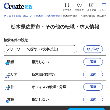
後で見る
閲覧履歴
会員登録
メニュー
クリエイト転職・求人TOP
＞
栃木県
＞
栃木県佐野市
＞
栃木県佐野市・その他の転職・求人情報
栃木県佐野市・その他の転職・求人情報
検索条件の設定
絞り込む
職種
指定しない
選択
エリア
栃木県(佐野市)
選択
条件
オフィス内禁煙・分煙
選択
業種
指定しない
選択