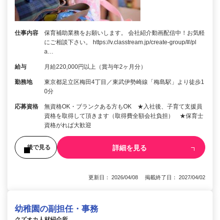
仕事内容
保育補助業務をお願いします。 会社紹介動画配信中！お気軽
にご相談下さい。 https://v.classtream.jp/create-group/#/pl
a…
給与
月給220,000円以上（賞与年2ヶ月分）
勤務地
東京都足立区梅田4丁目／東武伊勢崎線「梅島駅」より徒歩1
0分
応募資格
無資格OK・ブランクある方もOK ★入社後、子育て支援員
資格を取得して頂きます（取得費全額会社負担） ★保育士
資格がれば大歓迎
詳細を見る
後で見る
更新日： 2026/04/08 掲載終了日： 2027/04/02
幼稚園の副担任・事務
クズオカ人材紹介所