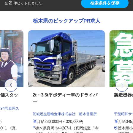
2
検索条件を保存
全
件ヒットしました
栃木県のピックアップPR求人
店舗スタッ
2t・3.5t平ボディー車のドライバ
製造機器
ー
94号真岡久
茨城近交運輸倉庫株式会社 栃木営業所
千葉昭和サ
定）
月給280,000円～320,000円
月給345
0ｰ1 （真
栃木県真岡市中267-1（真岡鐡道「寺
栃木県