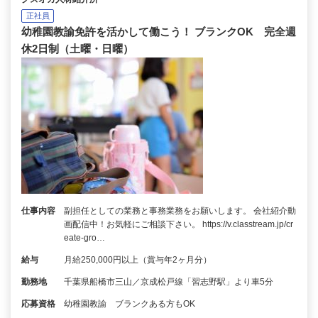
正社員
幼稚園教諭免許を活かして働こう！ ブランクOK 完全週
休2日制（土曜・日曜）
仕事内容
副担任としての業務と事務業務をお願いします。 会社紹介動
画配信中！お気軽にご相談下さい。 https://v.classtream.jp/cr
eate-gro…
給与
月給250,000円以上（賞与年2ヶ月分）
勤務地
千葉県船橋市三山／京成松戸線「習志野駅」より車5分
応募資格
幼稚園教諭 ブランクある方もOK