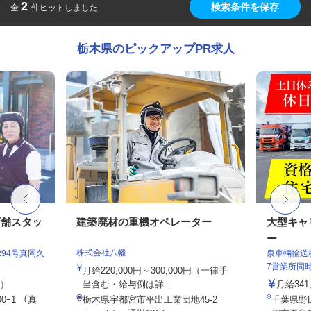
2
検索条件を保存
全
件ヒットしました
栃木県のピックアップPR求人
店舗スタッ
建築廃材の重機オペレーター
大型キャ
ー
株式会社八幡
94号真岡久
泉車輛輸送
7営業所同
月給220,000円～300,000円（一律手
定）
当含む・給与例は詳...
月給341,
0ｰ1 （真
栃木県宇都宮市平出工業団地45-2
千葉県野