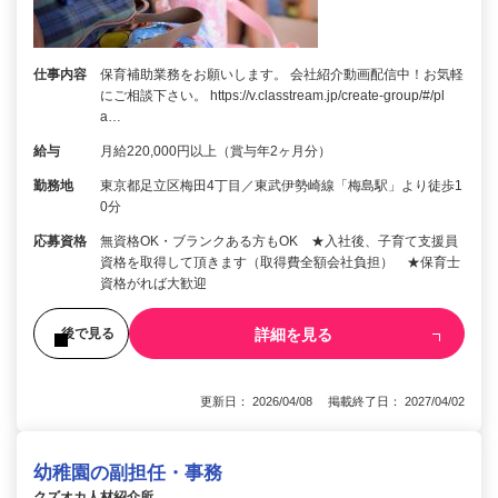
仕事内容
保育補助業務をお願いします。 会社紹介動画配信中！お気軽
にご相談下さい。 https://v.classtream.jp/create-group/#/pl
a…
給与
月給220,000円以上（賞与年2ヶ月分）
勤務地
東京都足立区梅田4丁目／東武伊勢崎線「梅島駅」より徒歩1
0分
応募資格
無資格OK・ブランクある方もOK ★入社後、子育て支援員
資格を取得して頂きます（取得費全額会社負担） ★保育士
資格がれば大歓迎
詳細を見る
後で見る
更新日： 2026/04/08 掲載終了日： 2027/04/02
幼稚園の副担任・事務
クズオカ人材紹介所