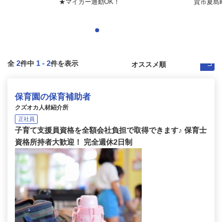
★マイカー通勤OK！
賀市夏島
2
1
-
2
全
件中
件を表示
保育園の保育補助者
クズオカ人材紹介所
正社員
子育て支援員資格を全額会社負担で取得できます♪ 保育士
資格所持者大歓迎！ 完全週休2日制