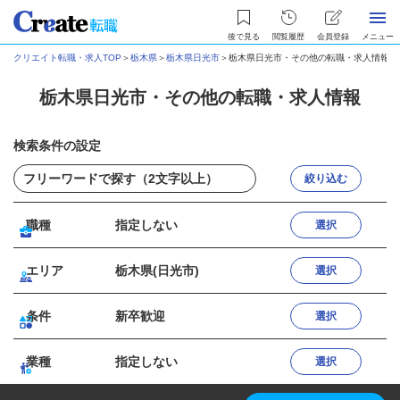
後で見る
閲覧履歴
会員登録
メニュー
クリエイト転職・求人TOP
＞
栃木県
＞
栃木県日光市
＞
栃木県日光市・その他の転職・求人情報
栃木県日光市・その他の転職・求人情報
検索条件の設定
絞り込む
職種
指定しない
選択
エリア
栃木県(日光市)
選択
条件
新卒歓迎
選択
業種
指定しない
選択