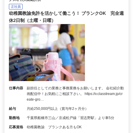
正社員
幼稚園教諭免許を活かして働こう！ ブランクOK 完全週
休2日制（土曜・日曜）
仕事内容
副担任としての業務と事務業務をお願いします。 会社紹介動
画配信中！お気軽にご相談下さい。 https://v.classtream.jp/cr
eate-gro…
給与
月給250,000円以上（賞与年2ヶ月分）
勤務地
千葉県船橋市三山／京成松戸線「習志野駅」より車5分
応募資格
幼稚園教諭 ブランクある方もOK