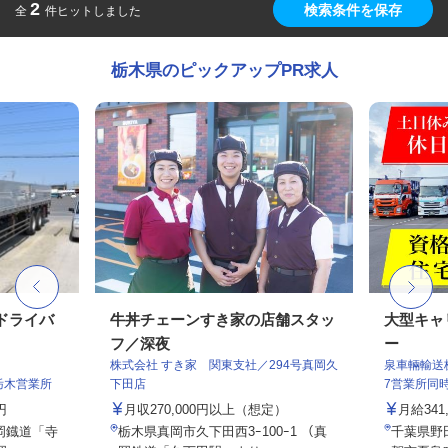
2
検索条件を保存
全
件ヒットしました
栃木県のピックアップPR求人
のドライバ
牛丼チェーンすき家の店舗スタッ
大型キャ
フ／深夜
ー
株式会社 すき家 関東支社／294号真岡久
泉車輛輸送
栃木営業所
下田店
7営業所同
円
月収270,000円以上（想定）
月給341,
真岡鐡道「寺
栃木県真岡市久下田西3ｰ100ｰ1 （真
千葉県野