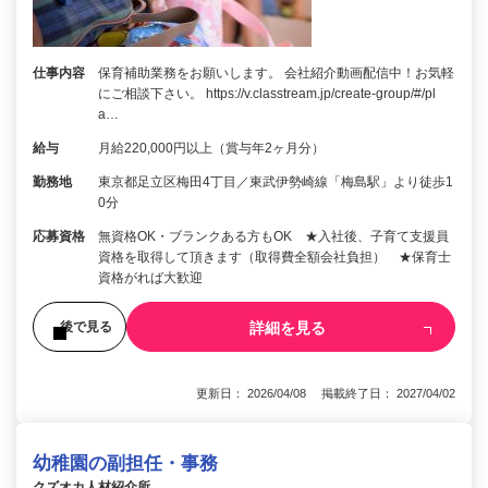
仕事内容
保育補助業務をお願いします。 会社紹介動画配信中！お気軽
にご相談下さい。 https://v.classtream.jp/create-group/#/pl
a…
給与
月給220,000円以上（賞与年2ヶ月分）
勤務地
東京都足立区梅田4丁目／東武伊勢崎線「梅島駅」より徒歩1
0分
応募資格
無資格OK・ブランクある方もOK ★入社後、子育て支援員
資格を取得して頂きます（取得費全額会社負担） ★保育士
資格がれば大歓迎
詳細を見る
後で見る
更新日： 2026/04/08 掲載終了日： 2027/04/02
幼稚園の副担任・事務
クズオカ人材紹介所