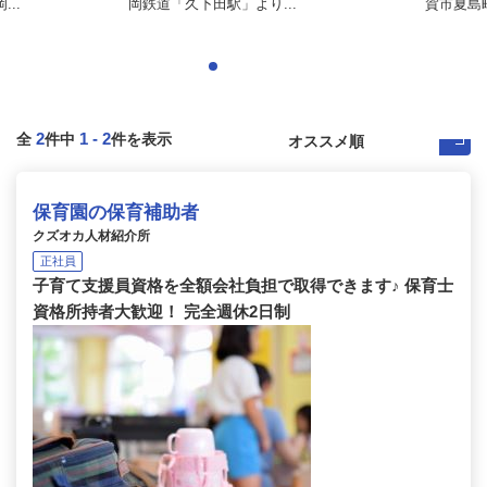
..
岡鉄道「久下田駅」より...
賀市夏島
2
1
-
2
全
件中
件を表示
保育園の保育補助者
クズオカ人材紹介所
正社員
子育て支援員資格を全額会社負担で取得できます♪ 保育士
資格所持者大歓迎！ 完全週休2日制