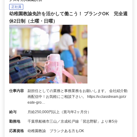
正社員
幼稚園教諭免許を活かして働こう！ ブランクOK 完全週
休2日制（土曜・日曜）
仕事内容
副担任としての業務と事務業務をお願いします。 会社紹介動
画配信中！お気軽にご相談下さい。 https://v.classtream.jp/cr
eate-gro…
給与
月給250,000円以上（賞与年2ヶ月分）
勤務地
千葉県船橋市三山／京成松戸線「習志野駅」より車5分
応募資格
幼稚園教諭 ブランクある方もOK