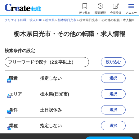
後で見る
閲覧履歴
会員登録
メニュー
クリエイト転職・求人TOP
＞
栃木県
＞
栃木県日光市
＞
栃木県日光市・その他の転職・求人情報
栃木県日光市・その他の転職・求人情報
検索条件の設定
絞り込む
職種
指定しない
選択
エリア
栃木県(日光市)
選択
条件
土日祝休み
選択
業種
指定しない
選択