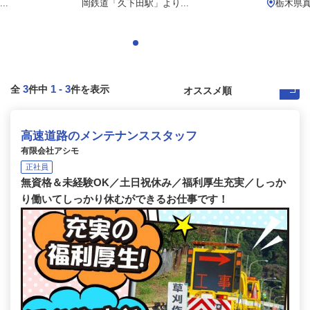
..
岡鉄道「久下田駅」より...
栃木県
3
1
-
3
全
件中
件を表示
高速道路のメンテナンススタッフ
有限会社アシモ
正社員
無資格＆未経験OK／土日祝休み／福利厚生充実／しっか
り働いてしっかり休むができるお仕事です！