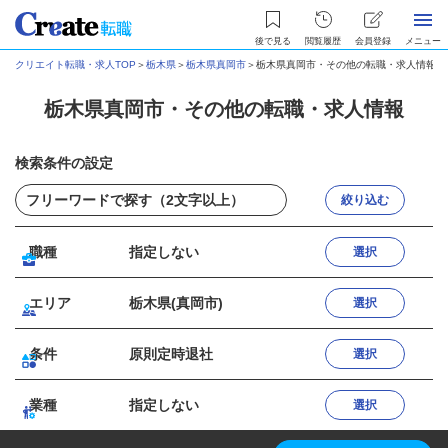
後で見る
閲覧履歴
会員登録
メニュー
クリエイト転職・求人TOP
＞
栃木県
＞
栃木県真岡市
＞
栃木県真岡市・その他の転職・求人情報
栃木県真岡市・その他の転職・求人情報
検索条件の設定
絞り込む
職種
指定しない
選択
エリア
栃木県(真岡市)
選択
条件
原則定時退社
選択
業種
指定しない
選択