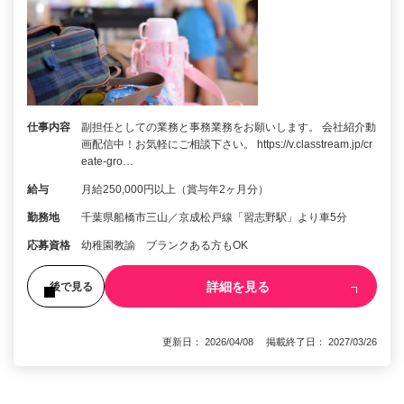
仕事内容
副担任としての業務と事務業務をお願いします。 会社紹介動
画配信中！お気軽にご相談下さい。 https://v.classtream.jp/cr
eate-gro…
給与
月給250,000円以上（賞与年2ヶ月分）
勤務地
千葉県船橋市三山／京成松戸線「習志野駅」より車5分
応募資格
幼稚園教諭 ブランクある方もOK
詳細を見る
後で見る
更新日： 2026/04/08 掲載終了日： 2027/03/26