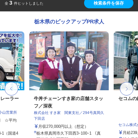
3
検索条件を保存
全
件ヒットしました
栃木県のピックアップPR求人
トレーラー
牛丼チェーンすき家の店舗スタッ
セコムの
フ／深夜
小山営業所
株式会社 すき家 関東支社／294号真岡久
下田店
0円 ☆平均
セコム株式
月収270,000円以上（想定）
月給239
-1（国道4
栃木県真岡市久下田西3ｰ100ｰ1 （真