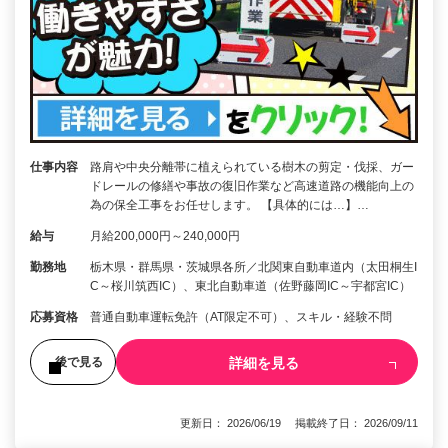
仕事内容
路肩や中央分離帯に植えられている樹木の剪定・伐採、ガー
ドレールの修繕や事故の復旧作業など高速道路の機能向上の
為の保全工事をお任せします。 【具体的には…】…
給与
月給200,000円～240,000円
勤務地
栃木県・群馬県・茨城県各所／北関東自動車道内（太田桐生I
C～桜川筑西IC）、東北自動車道（佐野藤岡IC～宇都宮IC）
応募資格
普通自動車運転免許（AT限定不可）、スキル・経験不問
詳細を見る
後で見る
更新日： 2026/06/19 掲載終了日： 2026/09/11