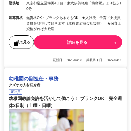
勤務地
東京都足立区梅田4丁目／東武伊勢崎線「梅島駅」より徒歩1
0分
応募資格
無資格OK・ブランクある方もOK ★入社後、子育て支援員
資格を取得して頂きます（取得費全額会社負担） ★保育士
資格がれば大歓迎
詳細を見る
後で見る
更新日： 2026/04/08 掲載終了日： 2027/04/02
幼稚園の副担任・事務
クズオカ人材紹介所
正社員
幼稚園教諭免許を活かして働こう！ ブランクOK 完全週
休2日制（土曜・日曜）