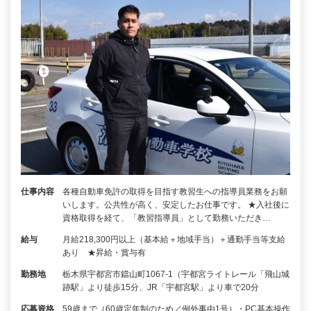
仕事内容
各種自動車免許の取得を目指す教習生への指導員業務をお願
いします。公共性が高く、安定したお仕事です。 ★入社後に
資格取得を経て、「教習指導員」として勤務いただき…
給与
月給218,300円以上（基本給＋地域手当）＋通勤手当等支給
あり ★昇給・賞与有
勤務地
栃木県宇都宮市鐺山町1067-1（宇都宮ライトレール「飛山城
跡駅」より徒歩15分、JR「宇都宮駅」より車で20分
応募資格
59歳まで（60歳定年制のため／例外事由1号）・PC基本操作