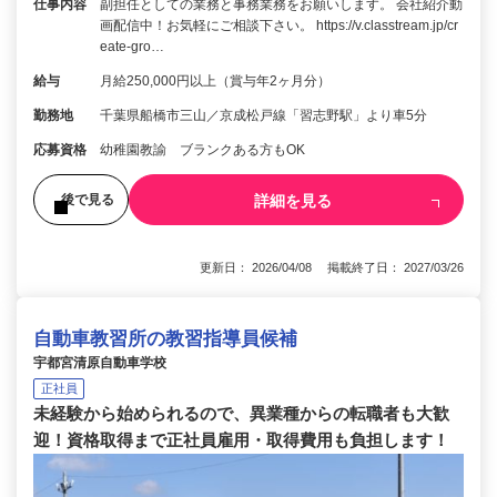
仕事内容
副担任としての業務と事務業務をお願いします。 会社紹介動
画配信中！お気軽にご相談下さい。 https://v.classtream.jp/cr
eate-gro…
給与
月給250,000円以上（賞与年2ヶ月分）
勤務地
千葉県船橋市三山／京成松戸線「習志野駅」より車5分
応募資格
幼稚園教諭 ブランクある方もOK
詳細を見る
後で見る
更新日： 2026/04/08 掲載終了日： 2027/03/26
自動車教習所の教習指導員候補
宇都宮清原自動車学校
正社員
未経験から始められるので、異業種からの転職者も大歓
迎！資格取得まで正社員雇用・取得費用も負担します！