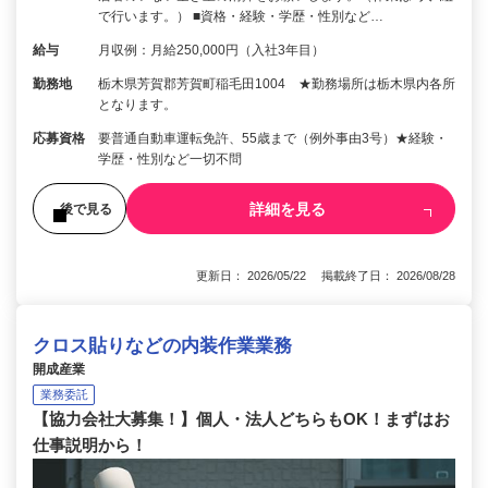
で行います。） ■資格・経験・学歴・性別など…
給与
月収例：月給250,000円（入社3年目）
勤務地
栃木県芳賀郡芳賀町稲毛田1004 ★勤務場所は栃木県内各所
となります。
応募資格
要普通自動車運転免許、55歳まで（例外事由3号）★経験・
学歴・性別など一切不問
詳細を見る
後で見る
更新日： 2026/05/22 掲載終了日： 2026/08/28
クロス貼りなどの内装作業業務
開成産業
業務委託
【協力会社大募集！】個人・法人どちらもOK！まずはお
仕事説明から！