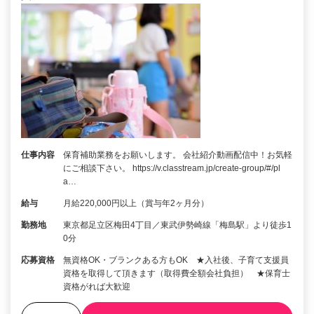
仕事内容
保育補助業務をお願いします。 会社紹介動画配信中！お気軽
にご相談下さい。 https://v.classtream.jp/create-group/#/pl
a…
給与
月給220,000円以上（賞与年2ヶ月分）
勤務地
東京都足立区梅田4丁目／東武伊勢崎線「梅島駅」より徒歩1
0分
応募資格
無資格OK・ブランクある方もOK ★入社後、子育て支援員
資格を取得して頂きます（取得費全額会社負担） ★保育士
資格がれば大歓迎