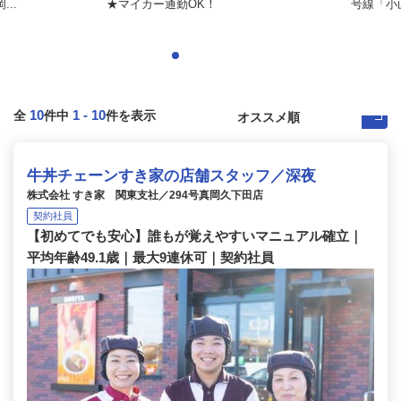
..
★マイカー通勤OK！
号線「小
10
1
-
10
全
件中
件を表示
牛丼チェーンすき家の店舗スタッフ／深夜
株式会社 すき家 関東支社／294号真岡久下田店
契約社員
【初めてでも安心】誰もが覚えやすいマニュアル確立｜
平均年齢49.1歳｜最大9連休可｜契約社員