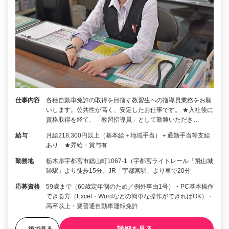
仕事内容
各種自動車免許の取得を目指す教習生への指導員業務をお願
いします。公共性が高く、安定したお仕事です。 ★入社後に
資格取得を経て、「教習指導員」として勤務いただき…
給与
月給218,300円以上（基本給＋地域手当）＋通勤手当等支給
あり ★昇給・賞与有
勤務地
栃木県宇都宮市鐺山町1067-1（宇都宮ライトレール「飛山城
跡駅」より徒歩15分、JR「宇都宮駅」より車で20分
応募資格
59歳まで（60歳定年制のため／例外事由1号）・PC基本操作
できる方（Excel・Wordなどの簡単な操作ができればOK）・
高卒以上・要普通自動車運転免許
後で見る