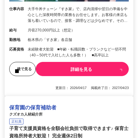
仕事内容
大手牛丼チェーン『すき家』で、店内清掃や翌日の準備を中
心とした深夜時間帯の業務をお任せします。お客様の来店も
落ち着いているので、接客・調理などは少なめです。その…
給与
月収270,000円以上（想定）
勤務地
栃木県の「すき家」各店舗
応募資格
未経験者大歓迎 ■年齢・転職回数・ブランクなど一切不問
（40～50代で入社した人も多数！） ■高卒以上
詳細を見る
後で見る
更新日： 2026/04/17 掲載終了日： 2027/04/23
保育園の保育補助者
クズオカ人材紹介所
正社員
子育て支援員資格を全額会社負担で取得できます♪ 保育士
資格所持者大歓迎！ 完全週休2日制