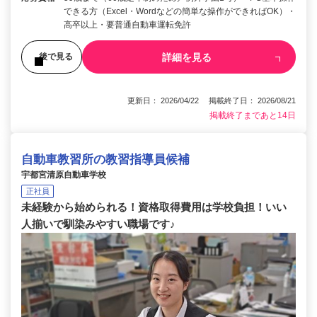
できる方（Excel・Wordなどの簡単な操作ができればOK）・
高卒以上・要普通自動車運転免許
詳細を見る
後で見る
更新日： 2026/04/22 掲載終了日： 2026/08/21
掲載終了まであと14日
自動車教習所の教習指導員候補
宇都宮清原自動車学校
正社員
未経験から始められる！資格取得費用は学校負担！いい
人揃いで馴染みやすい職場です♪