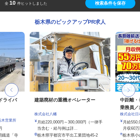
10
検索条件を保存
全
件ヒットしました
栃木県のピックアップPR求人
のドライバ
建築廃材の重機オペレーター
中距離・
乗務員／
株式会社八幡
株式会社日
栃木営業所
月給220,000円～300,000円（一律手
月給550,
円
当含む・給与例は詳...
月収60万
真岡鐡道「寺
栃木県宇都宮市平出工業団地45-2
栃木県小山