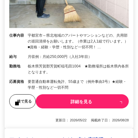
仕事内容
宇都宮市～県北地域のアパートやマンションなどの、共用部
の巡回清掃をお願いします。（作業は2人1組で行います。）
■資格・経験・学歴・性別など一切不問！ …
給与
月収例：月給250,000円（入社3年目）
勤務地
栃木県芳賀郡芳賀町稲毛田1004 ★勤務場所は栃木県内各所
となります。
応募資格
要普通自動車運転免許、55歳まで（例外事由3号）★経験・
学歴・性別など一切不問
詳細を見る
後で見る
更新日： 2026/05/22 掲載終了日： 2026/08/28