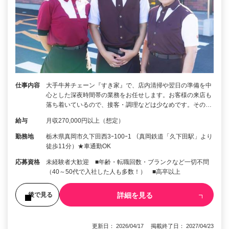
仕事内容
大手牛丼チェーン『すき家』で、店内清掃や翌日の準備を中
心とした深夜時間帯の業務をお任せします。お客様の来店も
落ち着いているので、接客・調理などは少なめです。その…
給与
月収270,000円以上（想定）
勤務地
栃木県真岡市久下田西3ｰ100ｰ1 （真岡鉄道「久下田駅」より
徒歩11分）★車通勤OK
応募資格
未経験者大歓迎 ■年齢・転職回数・ブランクなど一切不問
（40～50代で入社した人も多数！） ■高卒以上
詳細を見る
後で見る
更新日： 2026/04/17 掲載終了日： 2027/04/23