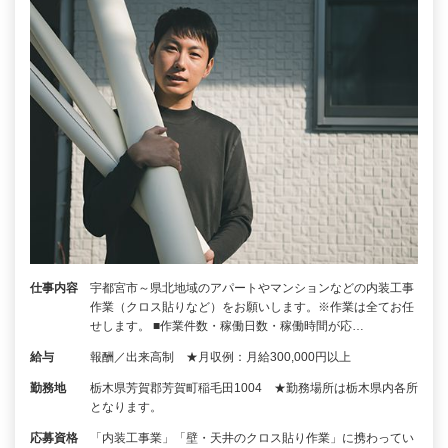
仕事内容
宇都宮市～県北地域のアパートやマンションなどの内装工事
作業（クロス貼りなど）をお願いします。※作業は全てお任
せします。 ■作業件数・稼働日数・稼働時間が応…
給与
報酬／出来高制 ★月収例：月給300,000円以上
勤務地
栃木県芳賀郡芳賀町稲毛田1004 ★勤務場所は栃木県内各所
となります。
応募資格
「内装工事業」「壁・天井のクロス貼り作業」に携わってい