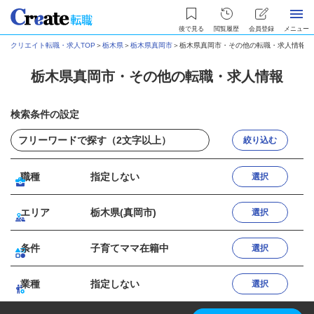
後で見る
閲覧履歴
会員登録
メニュー
クリエイト転職・求人TOP
＞
栃木県
＞
栃木県真岡市
＞
栃木県真岡市・その他の転職・求人情報
栃木県真岡市・その他の転職・求人情報
検索条件の設定
絞り込む
職種
指定しない
選択
エリア
栃木県(真岡市)
選択
条件
子育てママ在籍中
選択
業種
指定しない
選択