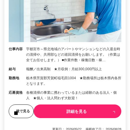
仕事内容
宇都宮市～県北地域のアパートやマンションなどの入退去時
の清掃や、共用部などの巡回清掃をお願いします。（作業は
全てお任せします。） ■作業件数・稼働日数・稼…
給与
報酬／出来高制 ★月収例：月給300,000円以上
勤務地
栃木県芳賀郡芳賀町稲毛田1004 ★勤務場所は栃木県内各所
となります。
応募資格
各種清掃の事業に携わっているまたは経験のある法人・個
人 ★個人・法人問わず大歓迎！
詳細を見る
後で見る
更新日： 2026/05/22 掲載終了日： 2026/08/28