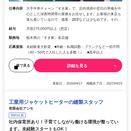
仕事内容
大手牛丼チェーン『すき家』で、店内清掃や翌日の準備を中
心とした深夜時間帯の業務をお任せします。お客様の来店も
落ち着いているので、接客・調理などは少なめです。その…
給与
月収270,000円以上（想定）
勤務地
栃木県の「すき家」各店舗
応募資格
未経験者大歓迎 ■年齢・転職回数・ブランクなど一切不問
（40～50代で入社した人も多数！） ■高卒以上
詳細を見る
後で見る
更新日： 2026/04/17 掲載終了日： 2027/04/23
工業用ジャケットヒーターの縫製スタッフ
有限会社アシモ
契約社員
社内保育所あり！子育てしながら働ける環境が整ってい
ます。未経験スタートもOK！