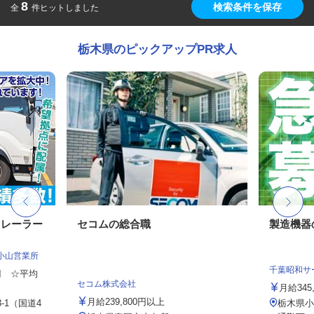
8
検索条件を保存
全
件ヒットしました
栃木県のピックアップPR求人
トレーラー
セコムの総合職
製造機器
小山営業所
千葉昭和サ
0円 ☆平均
セコム株式会社
月給345
月給239,800円以上
-1（国道4
栃木県