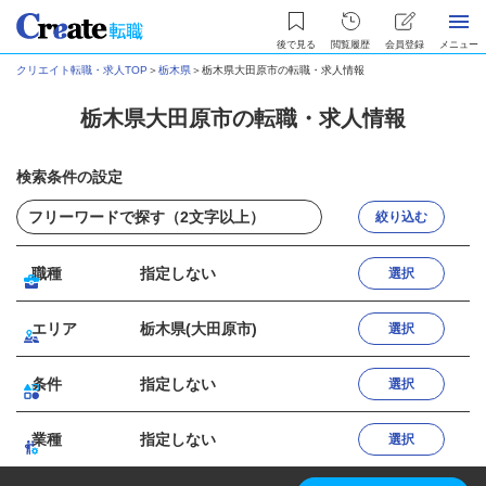
後で見る
閲覧履歴
会員登録
メニュー
クリエイト転職・求人TOP
＞
栃木県
＞
栃木県大田原市の転職・求人情報
栃木県大田原市の転職・求人情報
検索条件の設定
絞り込む
職種
指定しない
選択
エリア
栃木県(大田原市)
選択
条件
指定しない
選択
業種
指定しない
選択