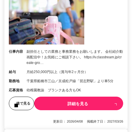
仕事内容
副担任としての業務と事務業務をお願いします。 会社紹介動
画配信中！お気軽にご相談下さい。 https://v.classtream.jp/cr
eate-gro…
給与
月給250,000円以上（賞与年2ヶ月分）
勤務地
千葉県船橋市三山／京成松戸線「習志野駅」より車5分
応募資格
幼稚園教諭 ブランクある方もOK
詳細を見る
後で見る
更新日： 2026/04/08 掲載終了日： 2027/03/26