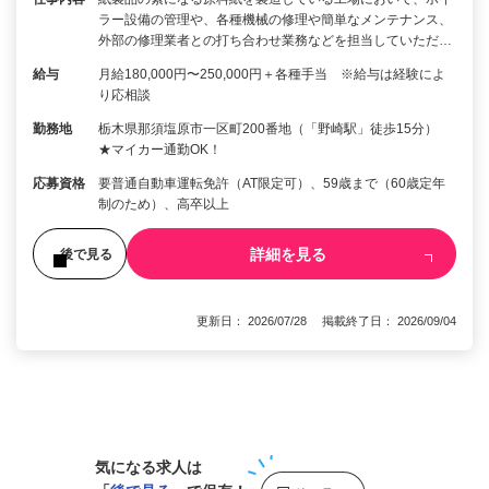
ラー設備の管理や、各種機械の修理や簡単なメンテナンス、
外部の修理業者との打ち合わせ業務などを担当していただ…
給与
月給180,000円〜250,000円＋各種手当 ※給与は経験によ
り応相談
勤務地
栃木県那須塩原市一区町200番地（「野崎駅」徒歩15分）
★マイカー通勤OK！
応募資格
要普通自動車運転免許（AT限定可）、59歳まで（60歳定年
制のため）、高卒以上
詳細を見る
後で見る
更新日： 2026/07/28 掲載終了日： 2026/09/04
1
気になる求人は