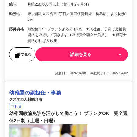
給与
月給220,000円以上（賞与年2ヶ月分）
勤務地
東京都足立区梅田4丁目／東武伊勢崎線「梅島駅」より徒歩1
0分
応募資格
無資格OK・ブランクある方もOK ★入社後、子育て支援員
資格を取得して頂きます（取得費全額会社負担） ★保育士
資格がれば大歓迎
詳細を見る
後で見る
更新日： 2026/04/08 掲載終了日： 2027/04/02
幼稚園の副担任・事務
クズオカ人材紹介所
正社員
幼稚園教諭免許を活かして働こう！ ブランクOK 完全週
休2日制（土曜・日曜）