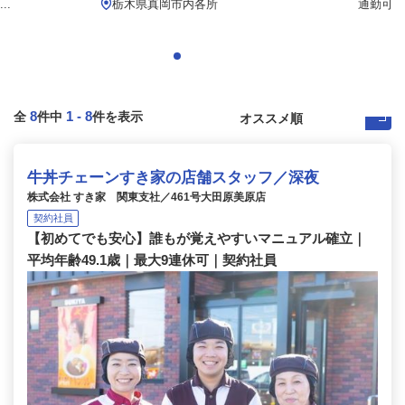
..
栃木県真岡市内各所
通勤可
8
1
-
8
全
件中
件を表示
牛丼チェーンすき家の店舗スタッフ／深夜
株式会社 すき家 関東支社／461号大田原美原店
契約社員
【初めてでも安心】誰もが覚えやすいマニュアル確立｜
平均年齢49.1歳｜最大9連休可｜契約社員