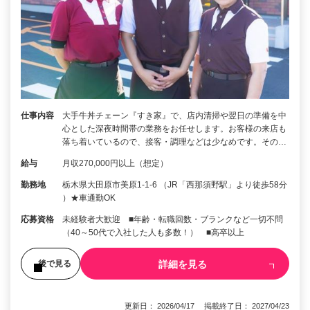
仕事内容
大手牛丼チェーン『すき家』で、店内清掃や翌日の準備を中
心とした深夜時間帯の業務をお任せします。お客様の来店も
落ち着いているので、接客・調理などは少なめです。その…
給与
月収270,000円以上（想定）
勤務地
栃木県大田原市美原1-1-6 （JR「西那須野駅」より徒歩58分
）★車通勤OK
応募資格
未経験者大歓迎 ■年齢・転職回数・ブランクなど一切不問
（40～50代で入社した人も多数！） ■高卒以上
詳細を見る
後で見る
更新日： 2026/04/17 掲載終了日： 2027/04/23