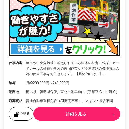
仕事内容
路肩や中央分離帯に植えられている樹木の剪定・伐採、ガー
ドレールの修繕や事故の復旧作業など高速道路の機能向上の
為の保全工事をお任せします。 【具体的には…】…
給与
月給200,000円～240,000円
勤務地
栃木県・福島県各所／東北自動車道内（宇都宮IC～白河IC）
応募資格
普通自動車運転免許（AT限定不可）、スキル・経験不問
詳細を見る
後で見る