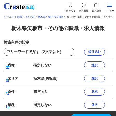
後で見る
閲覧履歴
会員登録
メニュー
クリエイト転職・求人TOP
＞
栃木県
＞
栃木県矢板市
＞
栃木県矢板市・その他の転職・求人情報
栃木県矢板市・その他の転職・求人情報
検索条件の設定
絞り込む
職種
指定しない
選択
エリア
栃木県(矢板市)
選択
条件
賞与あり
選択
業種
指定しない
選択