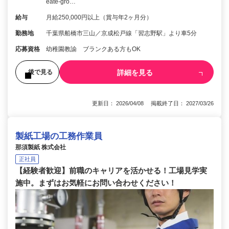
eate-gro…
給与
月給250,000円以上（賞与年2ヶ月分）
勤務地
千葉県船橋市三山／京成松戸線「習志野駅」より車5分
応募資格
幼稚園教諭 ブランクある方もOK
詳細を見る
後で見る
更新日： 2026/04/08 掲載終了日： 2027/03/26
製紙工場の工務作業員
那須製紙 株式会社
正社員
【経験者歓迎】前職のキャリアを活かせる！工場見学実
施中。まずはお気軽にお問い合わせください！