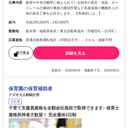
仕事内容
路肩や中央分離帯に植えられている樹木の剪定・伐採、ガー
ドレールの修繕や事故の復旧作業など高速道路の機能向上の
為の保全工事をお任せします。 【具体的には…】…
給与
月給200,000円～240,000円
勤務地
栃木県・福島県各所／東北自動車道内（宇都宮IC～白河IC）
応募資格
普通自動車運転免許（AT限定不可）、スキル・経験不問
詳細を見る
後で見る
更新日： 2026/06/19 掲載終了日： 2026/09/11
保育園の保育補助者
クズオカ人材紹介所
正社員
子育て支援員資格を全額会社負担で取得できます♪ 保育士
資格所持者大歓迎！ 完全週休2日制