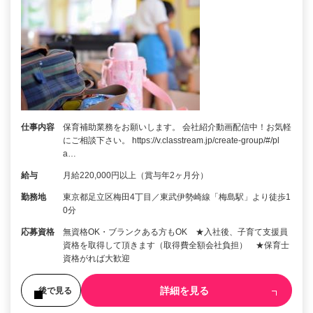
仕事内容
保育補助業務をお願いします。 会社紹介動画配信中！お気軽
にご相談下さい。 https://v.classtream.jp/create-group/#/pl
a…
給与
月給220,000円以上（賞与年2ヶ月分）
勤務地
東京都足立区梅田4丁目／東武伊勢崎線「梅島駅」より徒歩1
0分
応募資格
無資格OK・ブランクある方もOK ★入社後、子育て支援員
資格を取得して頂きます（取得費全額会社負担） ★保育士
資格がれば大歓迎
詳細を見る
後で見る