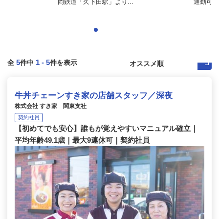
岡鉄道「久下田駅」より...
通勤可
5
1
-
5
全
件中
件を表示
牛丼チェーンすき家の店舗スタッフ／深夜
株式会社 すき家 関東支社
契約社員
【初めてでも安心】誰もが覚えやすいマニュアル確立｜
平均年齢49.1歳｜最大9連休可｜契約社員