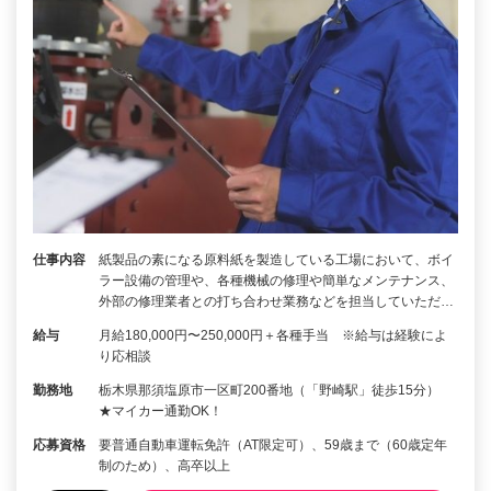
仕事内容
紙製品の素になる原料紙を製造している工場において、ボイ
ラー設備の管理や、各種機械の修理や簡単なメンテナンス、
外部の修理業者との打ち合わせ業務などを担当していただ…
給与
月給180,000円〜250,000円＋各種手当 ※給与は経験によ
り応相談
勤務地
栃木県那須塩原市一区町200番地（「野崎駅」徒歩15分）
★マイカー通勤OK！
応募資格
要普通自動車運転免許（AT限定可）、59歳まで（60歳定年
制のため）、高卒以上