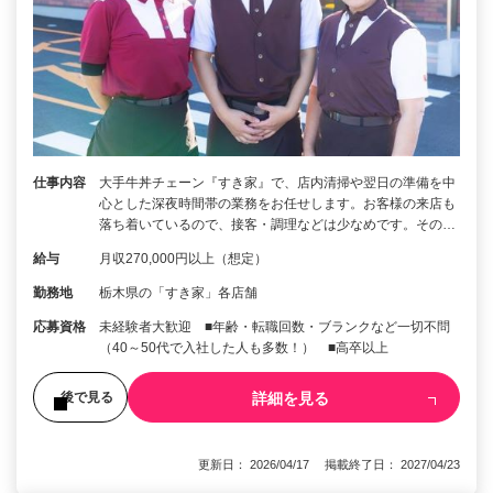
仕事内容
大手牛丼チェーン『すき家』で、店内清掃や翌日の準備を中
心とした深夜時間帯の業務をお任せします。お客様の来店も
落ち着いているので、接客・調理などは少なめです。その…
給与
月収270,000円以上（想定）
勤務地
栃木県の「すき家」各店舗
応募資格
未経験者大歓迎 ■年齢・転職回数・ブランクなど一切不問
（40～50代で入社した人も多数！） ■高卒以上
詳細を見る
後で見る
更新日： 2026/04/17 掲載終了日： 2027/04/23