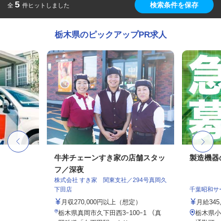
5
検索条件を保存
全
件ヒットしました
栃木県のピックアップPR求人
牛丼チェーンすき家の店舗スタッ
製造機器
フ／深夜
株式会社 すき家 関東支社／294号真岡久
下田店
千葉昭和サ
月収270,000円以上（想定）
月給345
栃木県真岡市久下田西3ｰ100ｰ1 （真
栃木県