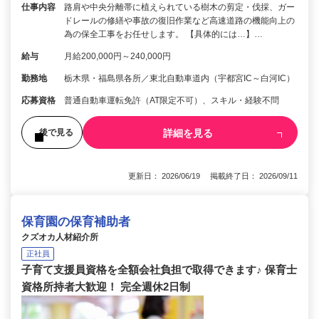
仕事内容
路肩や中央分離帯に植えられている樹木の剪定・伐採、ガー
ドレールの修繕や事故の復旧作業など高速道路の機能向上の
為の保全工事をお任せします。 【具体的には…】…
給与
月給200,000円～240,000円
勤務地
栃木県・福島県各所／東北自動車道内（宇都宮IC～白河IC）
応募資格
普通自動車運転免許（AT限定不可）、スキル・経験不問
詳細を見る
後で見る
更新日： 2026/06/19 掲載終了日： 2026/09/11
保育園の保育補助者
クズオカ人材紹介所
正社員
子育て支援員資格を全額会社負担で取得できます♪ 保育士
資格所持者大歓迎！ 完全週休2日制