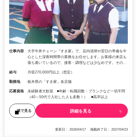
仕事内容
大手牛丼チェーン『すき家』で、店内清掃や翌日の準備を中
心とした深夜時間帯の業務をお任せします。お客様の来店も
落ち着いているので、接客・調理などは少なめです。その…
給与
月収270,000円以上（想定）
勤務地
栃木県の「すき家」各店舗
応募資格
未経験者大歓迎 ■年齢・転職回数・ブランクなど一切不問
（40～50代で入社した人も多数！） ■高卒以上
詳細を見る
後で見る
更新日： 2026/04/17 掲載終了日： 2027/04/23