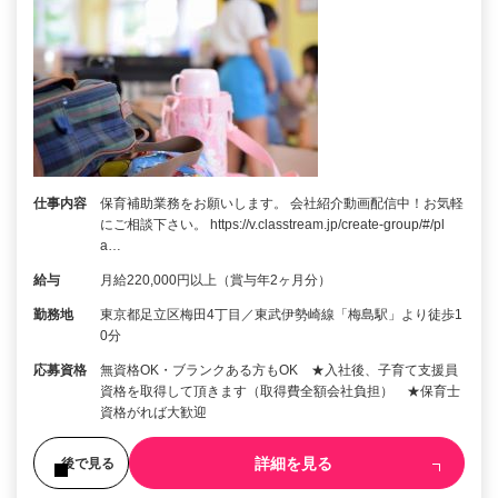
仕事内容
保育補助業務をお願いします。 会社紹介動画配信中！お気軽
にご相談下さい。 https://v.classtream.jp/create-group/#/pl
a…
給与
月給220,000円以上（賞与年2ヶ月分）
勤務地
東京都足立区梅田4丁目／東武伊勢崎線「梅島駅」より徒歩1
0分
応募資格
無資格OK・ブランクある方もOK ★入社後、子育て支援員
資格を取得して頂きます（取得費全額会社負担） ★保育士
資格がれば大歓迎
詳細を見る
後で見る