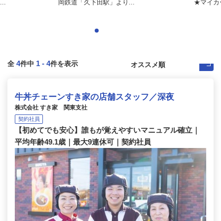
..
岡鉄道「久下田駅」より...
★マイカ
4
1
-
4
全
件中
件を表示
牛丼チェーンすき家の店舗スタッフ／深夜
株式会社 すき家 関東支社
契約社員
【初めてでも安心】誰もが覚えやすいマニュアル確立｜
平均年齢49.1歳｜最大9連休可｜契約社員