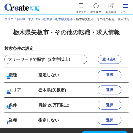
後で見る
閲覧履歴
会員登録
メニュー
クリエイト転職・求人TOP
＞
栃木県
＞
栃木県矢板市
＞
栃木県矢板市・その他の転職・求人情報
栃木県矢板市・その他の転職・求人情報
検索条件の設定
絞り込む
職種
指定しない
選択
エリア
栃木県(矢板市)
選択
条件
月給 20万円以上
選択
業種
指定しない
選択