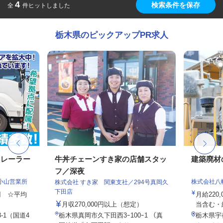
4
検索条件を保存
全
件ヒットしました
栃木県のピックアップPR求人
トレーラー
牛丼チェーンすき家の店舗スタッ
建築廃材
フ／深夜
小山営業所
株式会社八
株式会社 すき家 関東支社／294号真岡久
下田店
0円 ☆平均
月給220,
月収270,000円以上（想定）
当含む・給
-1（国道4
栃木県真岡市久下田西3ｰ100ｰ1 （真
栃木県宇