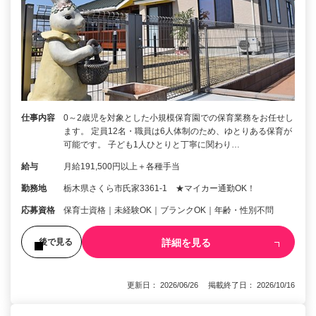
仕事内容
0～2歳児を対象とした小規模保育園での保育業務をお任せし
ます。 定員12名・職員は6人体制のため、ゆとりある保育が
可能です。 子ども1人ひとりと丁寧に関わり…
給与
月給191,500円以上＋各種手当
勤務地
栃木県さくら市氏家3361‐1 ★マイカー通勤OK！
応募資格
保育士資格｜未経験OK｜ブランクOK｜年齢・性別不問
詳細を見る
後で見る
更新日： 2026/06/26 掲載終了日： 2026/10/16