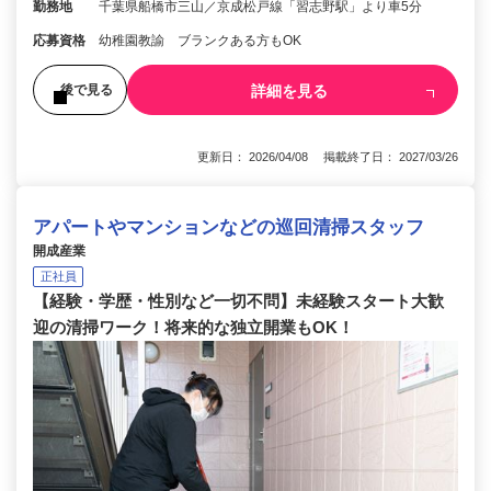
勤務地
千葉県船橋市三山／京成松戸線「習志野駅」より車5分
応募資格
幼稚園教諭 ブランクある方もOK
詳細を見る
後で見る
更新日： 2026/04/08 掲載終了日： 2027/03/26
アパートやマンションなどの巡回清掃スタッフ
開成産業
正社員
【経験・学歴・性別など一切不問】未経験スタート大歓
迎の清掃ワーク！将来的な独立開業もOK！