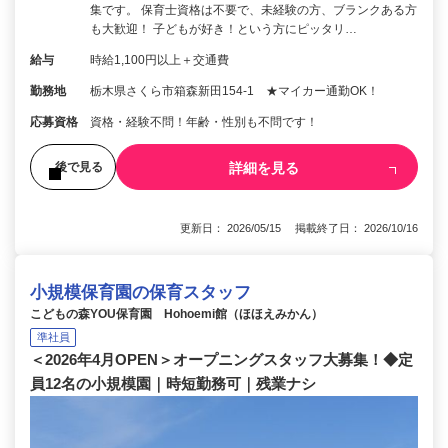
集です。 保育士資格は不要で、未経験の方、ブランクある方
も大歓迎！ 子どもが好き！という方にピッタリ…
給与
時給1,100円以上＋交通費
勤務地
栃木県さくら市箱森新田154‐1 ★マイカー通勤OK！
応募資格
資格・経験不問！年齢・性別も不問です！
詳細を見る
後で見る
更新日： 2026/05/15 掲載終了日： 2026/10/16
小規模保育園の保育スタッフ
こどもの森YOU保育園 Hohoemi館（ほほえみかん）
準社員
＜2026年4月OPEN＞オープニングスタッフ大募集！◆定
員12名の小規模園｜時短勤務可｜残業ナシ