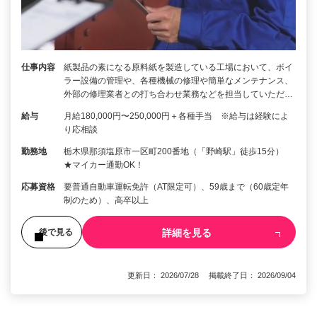
仕事内容
紙製品の素になる原料紙を製造している工場において、ボイ
ラー設備の管理や、各種機械の修理や簡単なメンテナンス、
外部の修理業者との打ち合わせ業務などを担当していただ…
給与
月給180,000円〜250,000円＋各種手当 ※給与は経験によ
り応相談
勤務地
栃木県那須塩原市一区町200番地（「野崎駅」徒歩15分）
★マイカー通勤OK！
応募資格
要普通自動車運転免許（AT限定可）、59歳まで（60歳定年
制のため）、高卒以上
詳細を見る
後で見る
更新日： 2026/07/28 掲載終了日： 2026/09/04