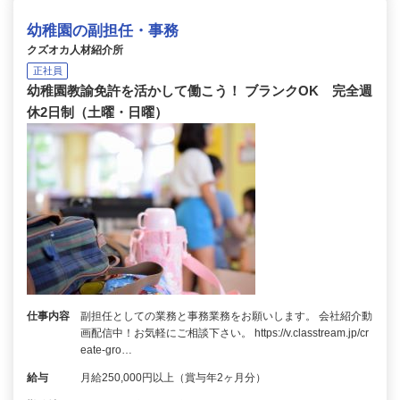
幼稚園の副担任・事務
クズオカ人材紹介所
正社員
幼稚園教諭免許を活かして働こう！ ブランクOK 完全週
休2日制（土曜・日曜）
仕事内容
副担任としての業務と事務業務をお願いします。 会社紹介動
画配信中！お気軽にご相談下さい。 https://v.classtream.jp/cr
eate-gro…
給与
月給250,000円以上（賞与年2ヶ月分）