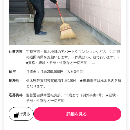
仕事内容
宇都宮市～県北地域のアパートやマンションなどの、共用部
の巡回清掃をお願いします。（作業は2人1組で行います。）
■資格・経験・学歴・性別など一切不問！ …
給与
月収例：月給250,000円（入社3年目）
勤務地
栃木県芳賀郡芳賀町稲毛田1004 ★勤務場所は栃木県内各所
となります。
応募資格
要普通自動車運転免許、55歳まで（例外事由3号）★経験・
学歴・性別など一切不問
詳細を見る
後で見る