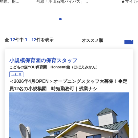
原、栃...
号線「小山石橋バイパス」...
★マイカ
12
1
-
12
全
件中
件を表示
小規模保育園の保育スタッフ
こどもの森YOU保育園 Hohoemi館（ほほえみかん）
正社員
＜2026年4月OPEN＞オープニングスタッフ大募集！◆定
員12名の小規模園｜時短勤務可｜残業ナシ