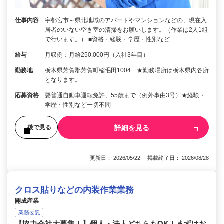
仕事内容
宇都宮市～県北地域のアパートやマンションなどの、現在入
居者のいない空き室の清掃をお願いします。（作業は2人1組
で行います。） ■資格・経験・学歴・性別など…
給与
月収例：月給250,000円（入社3年目）
勤務地
栃木県芳賀郡芳賀町稲毛田1004 ★勤務場所は栃木県内各所
となります。
応募資格
要普通自動車運転免許、55歳まで（例外事由3号）★経験・
学歴・性別など一切不問
詳細を見る
後で見る
更新日： 2026/05/22 掲載終了日： 2026/08/28
クロス貼りなどの内装作業業務
開成産業
業務委託
【協力会社大募集！】個人・法人どちらもOK！まずはお