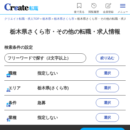
後で見る
閲覧履歴
会員登録
メニュー
クリエイト転職・求人TOP
＞
栃木県
＞
栃木県さくら市
＞
栃木県さくら市・その他の転職・求人情
栃木県さくら市・その他の転職・求人情報
検索条件の設定
絞り込む
職種
指定しない
選択
エリア
栃木県(さくら市)
選択
条件
急募
選択
業種
指定しない
選択