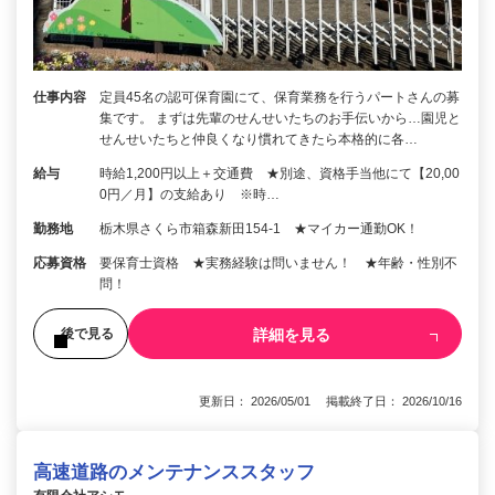
仕事内容
定員45名の認可保育園にて、保育業務を行うパートさんの募
集です。 まずは先輩のせんせいたちのお手伝いから…園児と
せんせいたちと仲良くなり慣れてきたら本格的に各…
給与
時給1,200円以上＋交通費 ★別途、資格手当他にて【20,00
0円／月】の支給あり ※時…
勤務地
栃木県さくら市箱森新田154‐1 ★マイカー通勤OK！
応募資格
要保育士資格 ★実務経験は問いません！ ★年齢・性別不
問！
詳細を見る
後で見る
更新日： 2026/05/01 掲載終了日： 2026/10/16
高速道路のメンテナンススタッフ