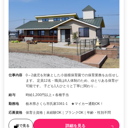
仕事内容
0～2歳児を対象とした小規模保育園での保育業務をお任せし
ます。 定員12名・職員は6人体制のため、ゆとりある保育が
可能です。 子ども1人ひとりと丁寧に関わり…
給与
時給1,200円以上＋各種手当
勤務地
栃木県さくら市氏家3361‐1 ★マイカー通勤OK！
応募資格
保育士資格｜未経験OK｜ブランクOK｜年齢・性別不問
詳細を見る
後で見る