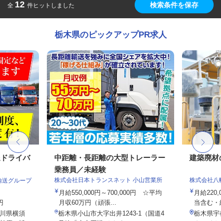
12
検索条件を保存
全
件ヒットしました
栃木県のピックアップPR求人
送ドライバ
中距離・長距離の大型トレーラー
建築廃材
乗務員／未経験
株式会社日本トランスネット 小山営業所
株式会社八
輸送グループ
月給550,000円～700,000円 ☆平均
月給220,
円
月収60万円（頑張...
当含む・給
川県横須
栃木県小山市大字出井1243-1（国道4
栃木県宇