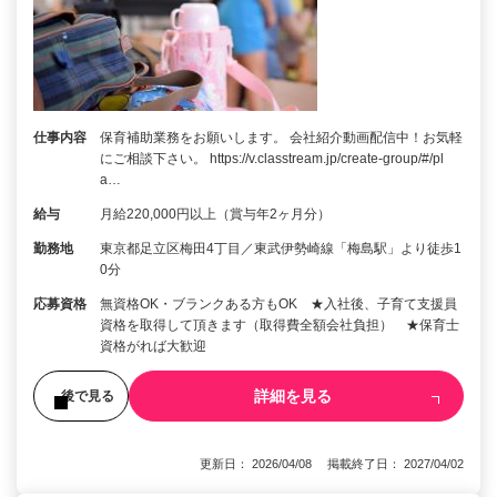
仕事内容
保育補助業務をお願いします。 会社紹介動画配信中！お気軽
にご相談下さい。 https://v.classtream.jp/create-group/#/pl
a…
給与
月給220,000円以上（賞与年2ヶ月分）
勤務地
東京都足立区梅田4丁目／東武伊勢崎線「梅島駅」より徒歩1
0分
応募資格
無資格OK・ブランクある方もOK ★入社後、子育て支援員
資格を取得して頂きます（取得費全額会社負担） ★保育士
資格がれば大歓迎
詳細を見る
後で見る
更新日： 2026/04/08 掲載終了日： 2027/04/02