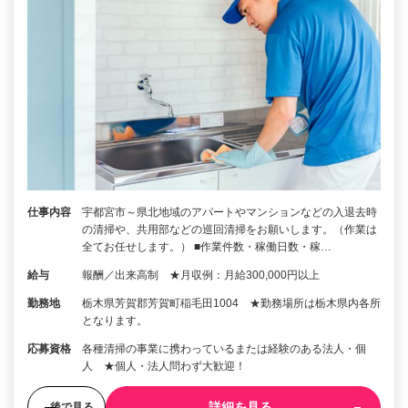
仕事内容
宇都宮市～県北地域のアパートやマンションなどの入退去時
の清掃や、共用部などの巡回清掃をお願いします。（作業は
全てお任せします。） ■作業件数・稼働日数・稼…
給与
報酬／出来高制 ★月収例：月給300,000円以上
勤務地
栃木県芳賀郡芳賀町稲毛田1004 ★勤務場所は栃木県内各所
となります。
応募資格
各種清掃の事業に携わっているまたは経験のある法人・個
人 ★個人・法人問わず大歓迎！
詳細を見る
後で見る