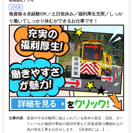
有限会社アシモ
正社員
無資格＆未経験OK／土日祝休み／福利厚生充実／しっか
り働いてしっかり休むができるお仕事です！
仕事内容
路肩や中央分離帯に植えられている樹木の剪定・伐採、ガー
ドレールの修繕や事故の復旧作業など高速道路の機能向上の
為の保全工事をお任せします。 【具体的には…】…