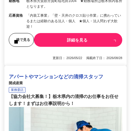
勤務地
栃木県芳賀郡芳賀町稲毛田1004 ★勤務場所は栃木県内各所
となります。
応募資格
「内装工事業」「壁・天井のクロス貼り作業」に携わってい
るまたは経験のある法人・個人 ★個人・法人問わず大歓
迎！
詳細を見る
後で見る
更新日： 2026/05/22 掲載終了日： 2026/08/28
アパートやマンションなどの清掃スタッフ
開成産業
業務委託
【協力会社大募集！】栃木県内の清掃のお仕事をお任せ
します！まずはお仕事説明から！