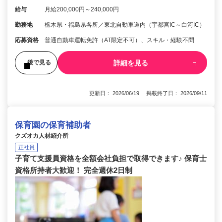
給与
月給200,000円～240,000円
勤務地
栃木県・福島県各所／東北自動車道内（宇都宮IC～白河IC）
応募資格
普通自動車運転免許（AT限定不可）、スキル・経験不問
詳細を見る
後で見る
更新日： 2026/06/19 掲載終了日： 2026/09/11
保育園の保育補助者
クズオカ人材紹介所
正社員
子育て支援員資格を全額会社負担で取得できます♪ 保育士
資格所持者大歓迎！ 完全週休2日制