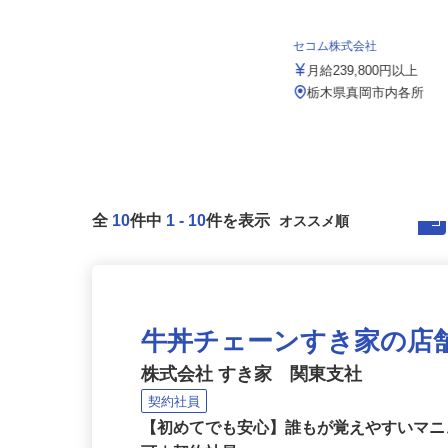
株式会社日本トランスネット 小山営業
所
月給550,000円～700,000円 ☆平均
セコム株式会社
月収60万円（頑張...
月給239,800円以上
栃木県小山市大字出井1243-1（国道
4号線「小山石橋バイパス」...
栃木県真岡市内各所
全
10
件中
1
-
10
件を表示
牛丼チェーンすき家の店
株式会社 すき家 関東支社
契約社員