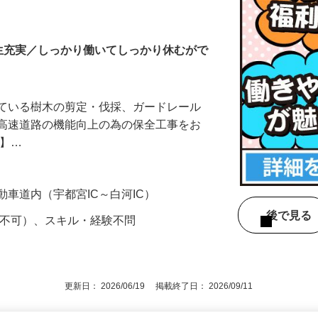
スタッフ
生充実／しっかり働いてしっかり休むがで
れている樹木の剪定・伐採、ガードレール
ど高速道路の機能向上の為の保全工事をお
…】…
動車道内（宇都宮IC～白河IC）
後で見
定不可）、スキル・経験不問
更新日： 2026/06/19 掲載終了日： 2026/09/11