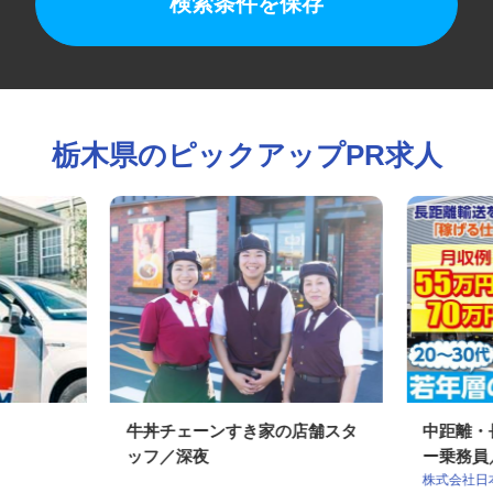
検索条件を保存
栃木県のピックアップPR求人
牛丼チェーンすき家の店舗スタ
中距離
ッフ／深夜
ー乗務