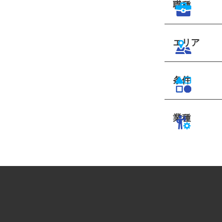
職種
エリア
条件
業種