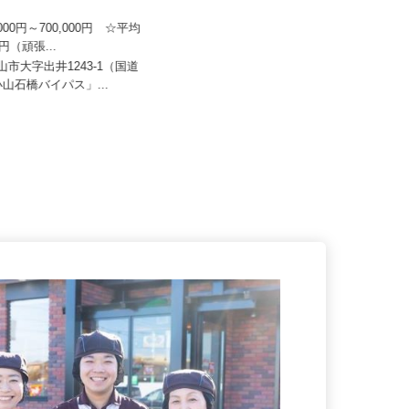
日本トランスネット 小山営業
0,000円～700,000円 ☆平均
セコム株式会社
万円（頑張...
月給239,800円以上
小山市大字出井1243-1（国道
「小山石橋バイパス」...
栃木県真岡市内各所