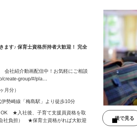
きます♪ 保育士資格所持者大歓迎！ 完全
。 会社紹介動画配信中！お気軽にご相談
jp/create-group/#/pla…
年2ヶ月分）
武伊勢崎線「梅島駅」より徒歩10分
もOK ★入社後、子育て支援員資格を取
後で見
額会社負担） ★保育士資格がれば大歓迎