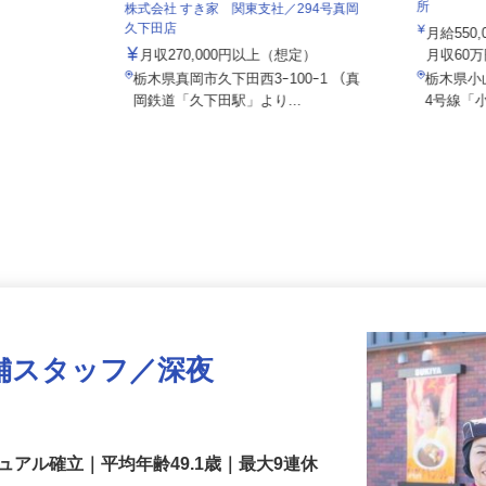
株式会社
所
株式会社 すき家 関東支社／294号真岡
久下田店
月給55
月収270,000円以上（想定）
月収60
栃木県真岡市久下田西3ｰ100ｰ1 （真
栃木県
岡鉄道「久下田駅」より...
4号線
舗スタッフ／深夜