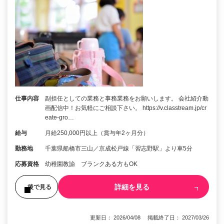
仕事内容
副担任としての業務と事務業務をお願いします。 会社紹介動
画配信中！お気軽にご相談下さい。 https://v.classtream.jp/cr
eate-gro…
給与
月給250,000円以上（賞与年2ヶ月分）
勤務地
千葉県船橋市三山／京成松戸線「習志野駅」より車5分
応募資格
幼稚園教諭 ブランクある方もOK
詳細を見る
後で見る
更新日： 2026/04/08 掲載終了日： 2027/03/26