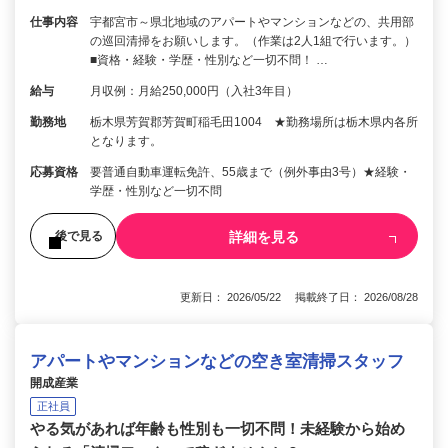
仕事内容
宇都宮市～県北地域のアパートやマンションなどの、共用部
の巡回清掃をお願いします。（作業は2人1組で行います。）
■資格・経験・学歴・性別など一切不問！ …
給与
月収例：月給250,000円（入社3年目）
勤務地
栃木県芳賀郡芳賀町稲毛田1004 ★勤務場所は栃木県内各所
となります。
応募資格
要普通自動車運転免許、55歳まで（例外事由3号）★経験・
学歴・性別など一切不問
詳細を見る
後で見る
更新日： 2026/05/22 掲載終了日： 2026/08/28
アパートやマンションなどの空き室清掃スタッフ
開成産業
正社員
やる気があれば年齢も性別も一切不問！未経験から始め