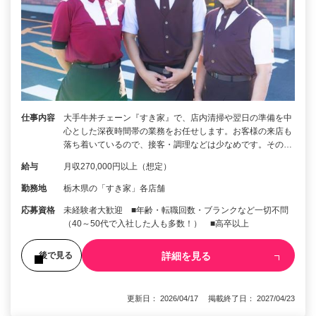
仕事内容
大手牛丼チェーン『すき家』で、店内清掃や翌日の準備を中
心とした深夜時間帯の業務をお任せします。お客様の来店も
落ち着いているので、接客・調理などは少なめです。その…
給与
月収270,000円以上（想定）
勤務地
栃木県の「すき家」各店舗
応募資格
未経験者大歓迎 ■年齢・転職回数・ブランクなど一切不問
（40～50代で入社した人も多数！） ■高卒以上
詳細を見る
後で見る
更新日： 2026/04/17 掲載終了日： 2027/04/23