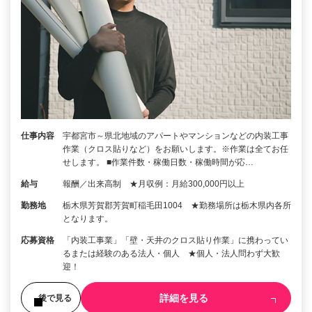
仕事内容
宇都宮市～県北地域のアパートやマンションなどの内装工事
作業（クロス貼りなど）をお願いします。※作業は全てお任
せします。 ■作業件数・稼働日数・稼働時間が応…
給与
報酬／出来高制 ★月収例：月給300,000円以上
勤務地
栃木県芳賀郡芳賀町稲毛田1004 ★勤務場所は栃木県内各所
となります。
応募資格
「内装工事業」「壁・天井のクロス貼り作業」に携わってい
るまたは経験のある法人・個人 ★個人・法人問わず大歓
迎！
詳細を見る
後で見る