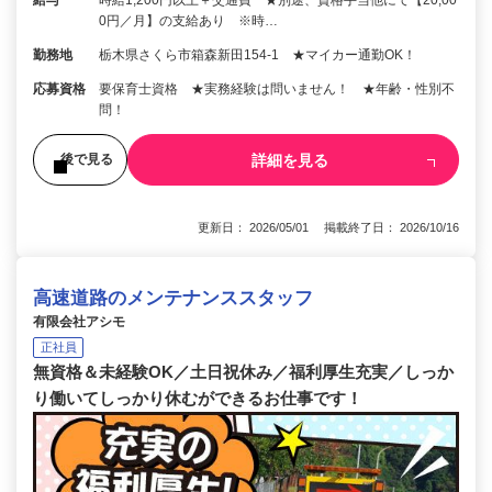
給与
時給1,200円以上＋交通費 ★別途、資格手当他にて【20,00
0円／月】の支給あり ※時…
勤務地
栃木県さくら市箱森新田154‐1 ★マイカー通勤OK！
応募資格
要保育士資格 ★実務経験は問いません！ ★年齢・性別不
問！
詳細を見る
後で見る
更新日： 2026/05/01 掲載終了日： 2026/10/16
高速道路のメンテナンススタッフ
有限会社アシモ
正社員
無資格＆未経験OK／土日祝休み／福利厚生充実／しっか
り働いてしっかり休むができるお仕事です！