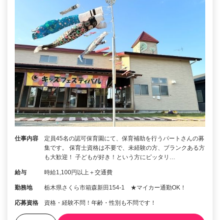
仕事内容
定員45名の認可保育園にて、保育補助を行うパートさんの募
集です。 保育士資格は不要で、未経験の方、ブランクある方
も大歓迎！ 子どもが好き！という方にピッタリ…
給与
時給1,100円以上＋交通費
勤務地
栃木県さくら市箱森新田154‐1 ★マイカー通勤OK！
応募資格
資格・経験不問！年齢・性別も不問です！