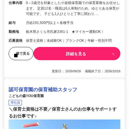
仕事内容
0～2歳児を対象とした小規模保育園での保育業務をお任せし
ます。 定員12名・職員は6人体制のため、ゆとりある保育が
可能です。 子ども1人ひとりと丁寧に関わり…
給与
月給191,500円以上＋各種手当
勤務地
栃木県さくら市氏家3361‐1 ★マイカー通勤OK！
応募資格
保育士資格｜未経験OK｜ブランクOK｜年齢・性別不問
詳細を見る
後で見る
更新日： 2026/06/26 掲載終了日： 2026/10/16
認可保育園の保育補助スタッフ
こどもの森YOU保育園
準社員
＼保育士資格は不要／保育士さんのお仕事をサポートす
るお仕事です♪