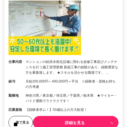
仕事内容
マンションの給排水衛生設備に関わる改修工事及びメンテナ
ンスを行う施工管理業務 新築工事の経験があり、経験豊富な
方を募集致します。 ★スキルを活かせる職場です。 …
給与
月給200,000円～400,000円＋手当 ☆経験者・資格お持ち
の方考慮
勤務地
神奈川県／東京都／埼玉県／千葉県／栃木県 ★マイカー・
バイク通勤でラクラクです！
応募資格
【経験者求ム！】50歳以上の方大歓迎！
詳細を見る
後で見る