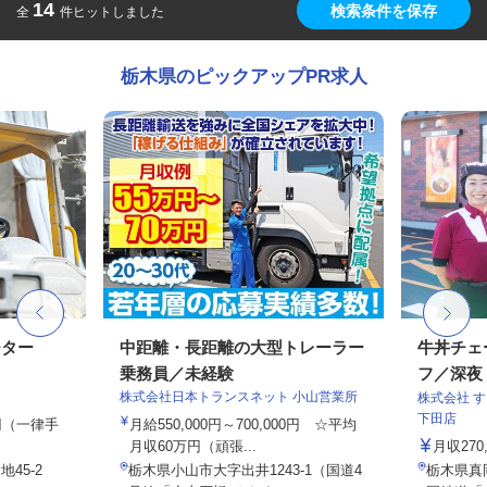
14
検索条件を保存
全
件ヒットしました
栃木県のピックアップPR求人
ーター
中距離・長距離の大型トレーラー
牛丼チェ
乗務員／未経験
フ／深夜
株式会社日本トランスネット 小山営業所
株式会社 
下田店
0円（一律手
月給550,000円～700,000円 ☆平均
月収60万円（頑張...
月収27
地45-2
栃木県小山市大字出井1243-1（国道4
栃木県真岡