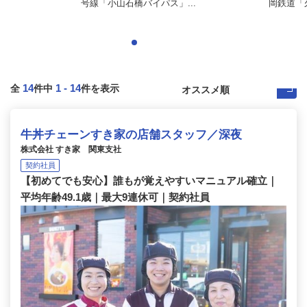
号線「小山石橋バイパス」...
岡鉄道「久
14
1
-
14
全
件中
件を表示
牛丼チェーンすき家の店舗スタッフ／深夜
株式会社 すき家 関東支社
契約社員
【初めてでも安心】誰もが覚えやすいマニュアル確立｜
平均年齢49.1歳｜最大9連休可｜契約社員