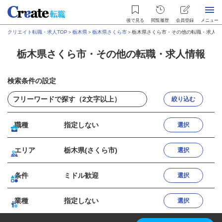
後で見る
閲覧履歴
会員登録
メニュー
クリエイト転職・求人TOP
＞
栃木県
＞
栃木県さくら市
＞
栃木県さくら市・その他の転職・求人情
栃木県さくら市・その他の転職・求人情報
検索条件の設定
絞り込む
職種
指定しない
選択
エリア
栃木県(さくら市)
選択
条件
ミドル歓迎
選択
業種
指定しない
選択