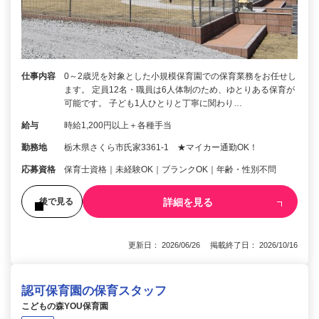
仕事内容
0～2歳児を対象とした小規模保育園での保育業務をお任せし
ます。 定員12名・職員は6人体制のため、ゆとりある保育が
可能です。 子ども1人ひとりと丁寧に関わり…
給与
時給1,200円以上＋各種手当
勤務地
栃木県さくら市氏家3361‐1 ★マイカー通勤OK！
応募資格
保育士資格｜未経験OK｜ブランクOK｜年齢・性別不問
詳細を見る
後で見る
更新日： 2026/06/26 掲載終了日： 2026/10/16
認可保育園の保育スタッフ
こどもの森YOU保育園