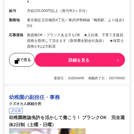
a…
給与
月給220,000円以上（賞与年2ヶ月分）
勤務地
東京都足立区梅田4丁目／東武伊勢崎線「梅島駅」より徒歩1
0分
応募資格
無資格OK・ブランクある方もOK ★入社後、子育て支援員
資格を取得して頂きます（取得費全額会社負担） ★保育士
資格がれば大歓迎
詳細を見る
後で見る
更新日： 2026/04/08 掲載終了日： 2027/04/02
幼稚園の副担任・事務
クズオカ人材紹介所
正社員
幼稚園教諭免許を活かして働こう！ ブランクOK 完全週
休2日制（土曜・日曜）