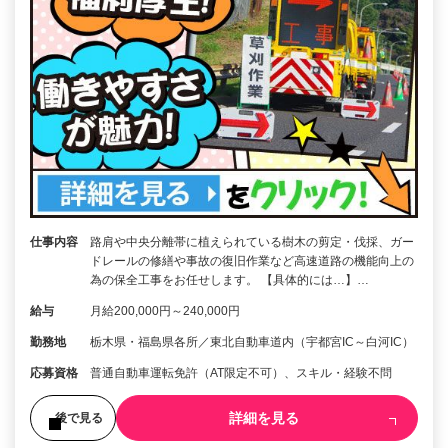
仕事内容
路肩や中央分離帯に植えられている樹木の剪定・伐採、ガー
ドレールの修繕や事故の復旧作業など高速道路の機能向上の
為の保全工事をお任せします。 【具体的には…】…
給与
月給200,000円～240,000円
勤務地
栃木県・福島県各所／東北自動車道内（宇都宮IC～白河IC）
応募資格
普通自動車運転免許（AT限定不可）、スキル・経験不問
詳細を見る
後で見る