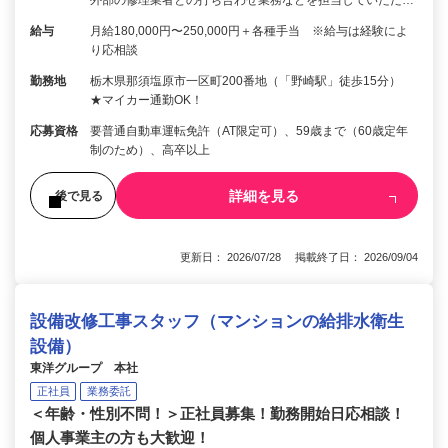
外部の修理業者との打ち合わせ業務などを担当していただ…
給与
月給180,000円〜250,000円＋各種手当 ※給与は経験によ
り応相談
勤務地
栃木県那須塩原市一区町200番地（「野崎駅」徒歩15分）
★マイカー通勤OK！
応募資格
要普通自動車運転免許（AT限定可）、59歳まで（60歳定年
制のため）、高卒以上
詳細を見る
後で見る
更新日： 2026/07/28 掲載終了日： 2026/09/04
設備改修工事スタッフ（マンションの給排水衛生
設備）
東洋グループ 本社
正社員
業務委託
＜年齢・性別不問！＞正社員募集！勤務開始日応相談！
個人事業主の方も大歓迎！