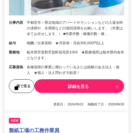
仕事内容
宇都宮市～県北地域のアパートやマンションなどの入退去時
の清掃や、共用部などの巡回清掃をお願いします。（作業は
全てお任せします。） ■作業件数・稼働日数・稼…
給与
報酬／出来高制 ★月収例：月給300,000円以上
勤務地
栃木県芳賀郡芳賀町稲毛田1004 ★勤務場所は栃木県内各所
となります。
応募資格
各種清掃の事業に携わっているまたは経験のある法人・個
人 ★個人・法人問わず大歓迎！
詳細を見る
後で見る
更新日： 2026/05/22 掲載終了日： 2026/08/28
NEW
製紙工場の工務作業員