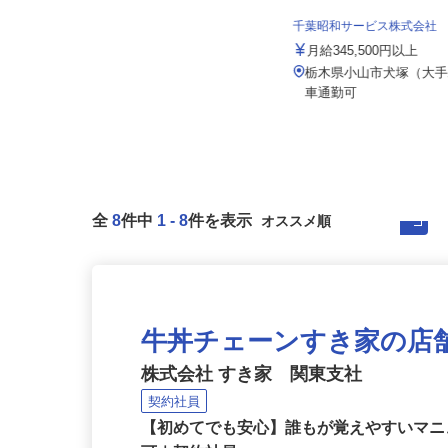
千葉昭和サービス株式会社
セコム株式会社
月給345,500円以上
月給239,800円以上
栃木県小山市犬塚（大
栃木県真岡市内各所
車通勤可
全
8
件中
1
-
8
件を表示
牛丼チェーンすき家の店
株式会社 すき家 関東支社
契約社員