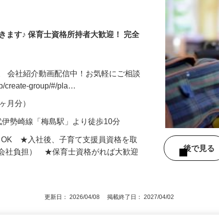
きます♪ 保育士資格所持者大歓迎！ 完全
。 会社紹介動画配信中！お気軽にご相談
jp/create-group/#/pla…
年2ヶ月分）
武伊勢崎線「梅島駅」より徒歩10分
もOK ★入社後、子育て支援員資格を取
後で見
額会社負担） ★保育士資格がれば大歓迎
更新日： 2026/04/08 掲載終了日： 2027/04/02