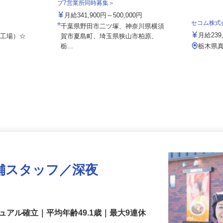
泉車輛輸送株式会社＜泉車輛輸送グルー
プ7営業所同時募集＞
月給341,900円～500,000円
セコム株
千葉県野田市二ツ塚、神奈川県横須
月給2
手工場）☆
賀市夏島町、埼玉県狭山市柏原、
栃...
栃木
舗スタッフ／深夜