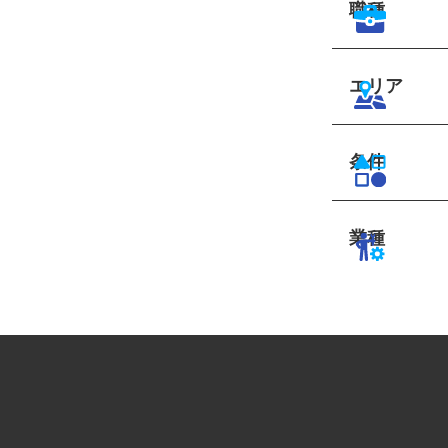
職種
エリア
条件
業種