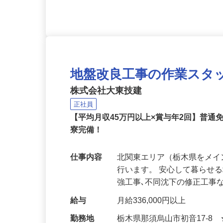
地盤改良工事の作業スタ
株式会社大東技建
正社員
【平均月収45万円以上×賞与年2回】普通
寮完備！
仕事内容
北関東エリア（栃木県をメ
行います。 安心して暮らせ
強工事､不同沈下の修正工事