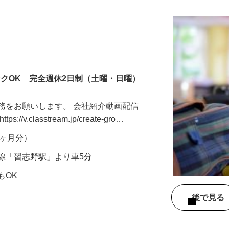
ンクOK 完全週休2日制（土曜・日曜）
務をお願いします。 会社紹介動画配信
v.classtream.jp/create-gro…
年2ヶ月分）
線「習志野駅」より車5分
もOK
後で見