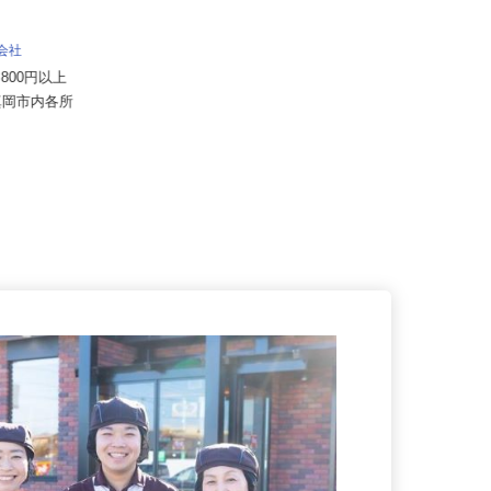
千葉昭和サービス株式会社
式会社
月給345,500円以上
39,800円以上
栃木県小山市犬塚（大手工場）☆
県真岡市内各所
車通勤可