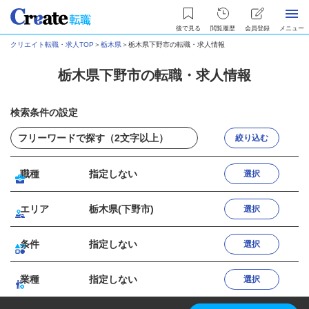
後で見る
閲覧履歴
会員登録
メニュー
クリエイト転職・求人TOP
＞
栃木県
＞
栃木県下野市の転職・求人情報
栃木県下野市の転職・求人情報
検索条件の設定
絞り込む
職種
指定しない
選択
エリア
栃木県(下野市)
選択
条件
指定しない
選択
業種
指定しない
選択