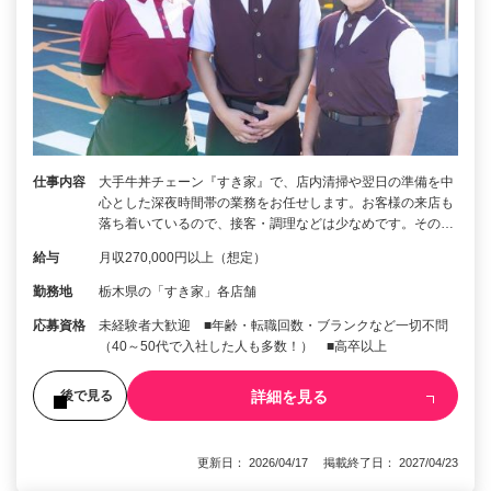
仕事内容
大手牛丼チェーン『すき家』で、店内清掃や翌日の準備を中
心とした深夜時間帯の業務をお任せします。お客様の来店も
落ち着いているので、接客・調理などは少なめです。その…
給与
月収270,000円以上（想定）
勤務地
栃木県の「すき家」各店舗
応募資格
未経験者大歓迎 ■年齢・転職回数・ブランクなど一切不問
（40～50代で入社した人も多数！） ■高卒以上
詳細を見る
後で見る
更新日： 2026/04/17 掲載終了日： 2027/04/23