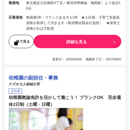
勤務地
東京都足立区梅田4丁目／東武伊勢崎線「梅島駅」より徒歩1
0分
応募資格
無資格OK・ブランクある方もOK ★入社後、子育て支援員
資格を取得して頂きます（取得費全額会社負担） ★保育士
資格がれば大歓迎
詳細を見る
後で見る
更新日： 2026/04/08 掲載終了日： 2027/04/02
幼稚園の副担任・事務
クズオカ人材紹介所
正社員
幼稚園教諭免許を活かして働こう！ ブランクOK 完全週
休2日制（土曜・日曜）