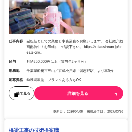
仕事内容
副担任としての業務と事務業務をお願いします。 会社紹介動
画配信中！お気軽にご相談下さい。 https://v.classtream.jp/cr
eate-gro…
給与
月給250,000円以上（賞与年2ヶ月分）
勤務地
千葉県船橋市三山／京成松戸線「習志野駅」より車5分
応募資格
幼稚園教諭 ブランクある方もOK
詳細を見る
後で見る
更新日： 2026/04/08 掲載終了日： 2027/03/26
橋梁工事の技術提案職