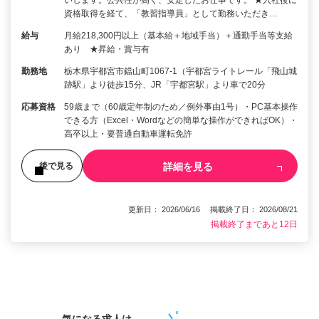
資格取得を経て、「教習指導員」として勤務いただき…
給与
月給218,300円以上（基本給＋地域手当）＋通勤手当等支給
あり ★昇給・賞与有
勤務地
栃木県宇都宮市鐺山町1067-1（宇都宮ライトレール「飛山城
跡駅」より徒歩15分、JR「宇都宮駅」より車で20分
応募資格
59歳まで（60歳定年制のため／例外事由1号）・PC基本操作
できる方（Excel・Wordなどの簡単な操作ができればOK）・
高卒以上・要普通自動車運転免許
詳細を見る
後で見る
更新日： 2026/06/16 掲載終了日： 2026/08/21
掲載終了まであと12日
1
気になる求人は