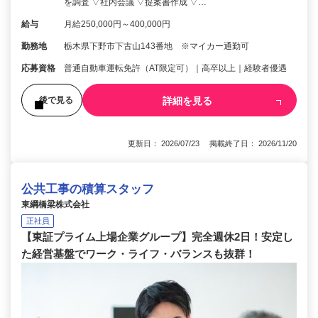
を調査 ▽社内会議 ▽提案書作成 ▽…
給与
月給250,000円～400,000円
勤務地
栃木県下野市下古山143番地 ※マイカー通勤可
応募資格
普通自動車運転免許（AT限定可）｜高卒以上｜経験者優遇
詳細を見る
後で見る
更新日： 2026/07/23 掲載終了日： 2026/11/20
公共工事の積算スタッフ
東綱橋梁株式会社
正社員
【東証プライム上場企業グループ】完全週休2日！安定し
た経営基盤でワーク・ライフ・バランスも抜群！