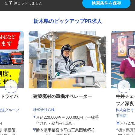
7
検索条件を保存
全
件ヒットしました
栃木県のピックアップPR求人
送ドライバ
建築廃材の重機オペレーター
牛丼チェ
フ／深夜
株式会社八幡
輸送グループ
株式会社 
下田店
月給220,000円～300,000円（一律手
円
当含む・給与例は詳...
月収27
川県横須
栃木県宇都宮市平出工業団地45-2
栃木県真岡