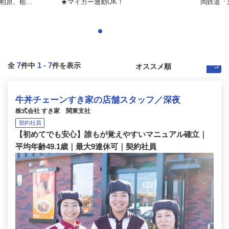
原、栃...
★マイカー通勤OK！
岡鉄道「久
7
1
-
7
全
件中
件を表示
牛丼チェーンすき家の店舗スタッフ／深夜
株式会社 すき家 関東支社
契約社員
【初めてでも安心】誰もが覚えやすいマニュアル確立｜
平均年齢49.1歳｜最大9連休可｜契約社員