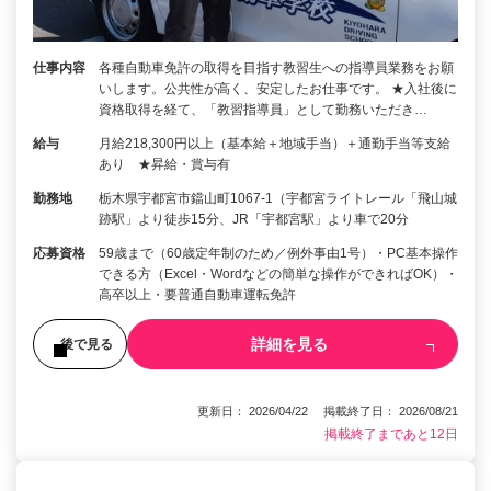
仕事内容
各種自動車免許の取得を目指す教習生への指導員業務をお願
いします。公共性が高く、安定したお仕事です。 ★入社後に
資格取得を経て、「教習指導員」として勤務いただき…
給与
月給218,300円以上（基本給＋地域手当）＋通勤手当等支給
あり ★昇給・賞与有
勤務地
栃木県宇都宮市鐺山町1067-1（宇都宮ライトレール「飛山城
跡駅」より徒歩15分、JR「宇都宮駅」より車で20分
応募資格
59歳まで（60歳定年制のため／例外事由1号）・PC基本操作
できる方（Excel・Wordなどの簡単な操作ができればOK）・
高卒以上・要普通自動車運転免許
詳細を見る
後で見る
更新日： 2026/04/22 掲載終了日： 2026/08/21
掲載終了まであと12日