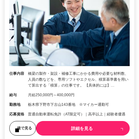
仕事内容
橋梁の製作・架設・補修工事にかかる費用や必要な材料数、
人員の数などを、専用ソフトやエクセル、積算基準書を用い
て算出する「積算」の仕事です。 【具体的には】…
給与
月給250,000円～400,000円
勤務地
栃木県下野市下古山143番地 ※マイカー通勤可
応募資格
普通自動車運転免許（AT限定可）｜高卒以上｜経験者優遇
詳細を見る
後で見る