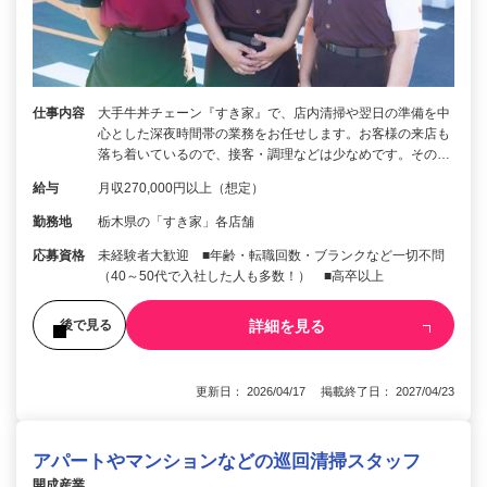
仕事内容
大手牛丼チェーン『すき家』で、店内清掃や翌日の準備を中
心とした深夜時間帯の業務をお任せします。お客様の来店も
落ち着いているので、接客・調理などは少なめです。その…
給与
月収270,000円以上（想定）
勤務地
栃木県の「すき家」各店舗
応募資格
未経験者大歓迎 ■年齢・転職回数・ブランクなど一切不問
（40～50代で入社した人も多数！） ■高卒以上
詳細を見る
後で見る
更新日： 2026/04/17 掲載終了日： 2027/04/23
アパートやマンションなどの巡回清掃スタッフ
開成産業