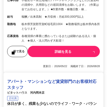
仕事内容
宇都宮市～県北地域のアパートやマンションなどの入退去時
の清掃や、共用部などの巡回清掃をお願いします。（作業は
全てお任せします。） ■作業件数・稼働日数・稼…
給与
報酬／出来高制 ★月収例：月給300,000円以上
勤務地
栃木県芳賀郡芳賀町稲毛田1004 ★勤務場所は栃木県内各所
となります。
応募資格
各種清掃の事業に携わっているまたは経験のある法人・個
人 ★個人・法人問わず大歓迎！
詳細を見る
後で見る
更新日： 2026/05/22 掲載終了日： 2026/08/28
アパート・マンションなど賃貸部門のお客様対応
スタッフ
ピタットハウス 河内岡本店
正社員
休日が多く、残業も少ないのでライフ・ワーク・バラン