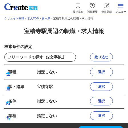
後で見る
閲覧履歴
会員登録
メニュー
クリエイト転職・求人TOP
＞
栃木県
＞
宝積寺駅周辺の転職・求人情報
宝積寺駅周辺の転職・求人情報
検索条件の設定
絞り込む
職種
指定しない
選択
駅・路線
宝積寺駅
選択
条件
指定しない
選択
業種
指定しない
選択