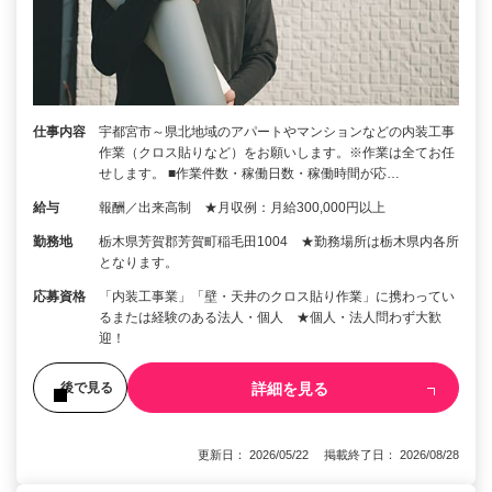
仕事内容
宇都宮市～県北地域のアパートやマンションなどの内装工事
作業（クロス貼りなど）をお願いします。※作業は全てお任
せします。 ■作業件数・稼働日数・稼働時間が応…
給与
報酬／出来高制 ★月収例：月給300,000円以上
勤務地
栃木県芳賀郡芳賀町稲毛田1004 ★勤務場所は栃木県内各所
となります。
応募資格
「内装工事業」「壁・天井のクロス貼り作業」に携わってい
るまたは経験のある法人・個人 ★個人・法人問わず大歓
迎！
詳細を見る
後で見る
更新日： 2026/05/22 掲載終了日： 2026/08/28