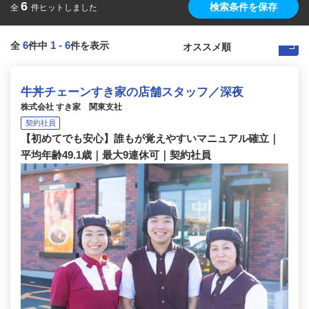
6
検索条件を保存
全
件ヒットしました
6
1
-
6
全
件中
件を表示
牛丼チェーンすき家の店舗スタッフ／深夜
株式会社 すき家 関東支社
契約社員
【初めてでも安心】誰もが覚えやすいマニュアル確立｜
平均年齢49.1歳｜最大9連休可｜契約社員