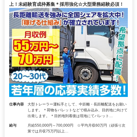
上！未経験育成枠募集＊採用強化☆大型乗務経験必須！
仕事内容
大型トレーラー運転手として、中距離・長距離配送をお願い
します。 ＊荷物をパレットなどで積み込み、目的地に向けて
出発します。 ＊目的地到着後は現地にてパレット…
給与
月給550,000円～700,000円 ☆平均月収60万円（頑張り次
第では月収75万円以上…