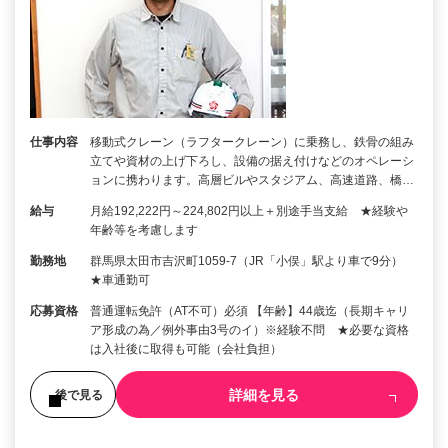
仕事内容
移動式クレーン（ラフタークレーン）に乗務し、鉄骨の組み
立てや資材の上げ下ろし、設備の据え付けなどのオペレーシ
ョンに携わります。高層ビルやスタジアム、高速道路、橋…
給与
月給192,222円～224,802円以上＋別途手当支給 ★経験や
年齢等を考慮します
勤務地
群馬県太田市吉沢町1059-7（JR「小俣」駅より車で9分）
★車通勤可
応募資格
普通運転免許（AT不可）必須 【年齢】44歳迄（長期キャリ
ア形成の為／例外事由3号のイ）※経験不問 ★必要な資格
は入社後に取得も可能（会社負担）
詳細を見る
後で見る