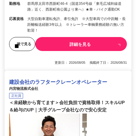
勤務地
群馬県太田市西新町46-4（国道354号線「東毛広域幹線道
路」近く、西新町南公園より東へ）★車・バイク通勤OK
応募資格
大型自動車運転免許、牽引免許 ※大型車両での中距離・長
距離輸送経験3年以上 ※トレーラー車輌乗務経験の無い方
歓迎！
詳細を見る
後で見る
更新日： 2026/08/05 掲載終了日： 2026/08/31
建設会社のラフタークレーンオペレーター
内宮物流株式会社
正社員
＜未経験から育てます＞会社負担で資格取得！スキルUP
＆給与のUP｜大手グループ会社なので安心安定