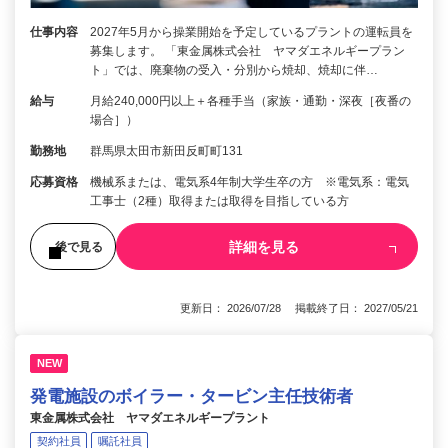
仕事内容
2027年5月から操業開始を予定しているプラントの運転員を
募集します。 「東金属株式会社 ヤマダエネルギープラン
ト」では、廃棄物の受入・分別から焼却、焼却に伴…
給与
月給240,000円以上＋各種手当（家族・通勤・深夜［夜番の
場合］）
勤務地
群馬県太田市新田反町町131
応募資格
機械系または、電気系4年制大学生卒の方 ※電気系：電気
工事士（2種）取得または取得を目指している方
詳細を見る
後で見る
更新日： 2026/07/28 掲載終了日： 2027/05/21
NEW
発電施設のボイラー・タービン主任技術者
東金属株式会社 ヤマダエネルギープラント
契約社員
嘱託社員