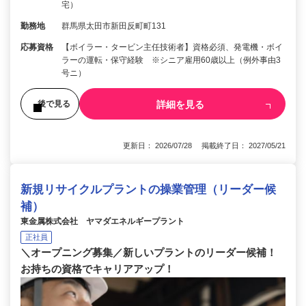
宅）
勤務地
群馬県太田市新田反町町131
応募資格
【ボイラー・タービン主任技術者】資格必須、発電機・ボイ
ラーの運転・保守経験 ※シニア雇用60歳以上（例外事由3
号ニ）
詳細を見る
後で見る
更新日： 2026/07/28 掲載終了日： 2027/05/21
新規リサイクルプラントの操業管理（リーダー候
補）
東金属株式会社 ヤマダエネルギープラント
正社員
＼オープニング募集／新しいプラントのリーダー候補！
お持ちの資格でキャリアアップ！