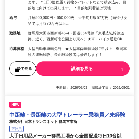
ます。 ＊1日3便程届く荷物をパレットなどで積み込み、目
的地に向けて出発します。 ＊目的地到着後は現地…
給与
月給500,000円～650,000円 ☆平均月収57万円（頑張り次
第では月収70万円以上…
勤務地
群馬県太田市西新町46-4（国道354号線「東毛広域幹線道
路」近く、西新町南公園より東へ）★車・バイク通勤OK
応募資格
大型自動車運転免許 ★大型車両運転経験2年以上 ※同車
種の運転経験、長距離経験者は優遇します！
詳細を見る
後で見る
更新日： 2026/08/03 掲載終了日： 2026/08/31
NEW
中距離・長距離の大型トレーラー乗務員／未経験
株式会社日本トランスネット 群馬営業所
正社員
大手日用品メーカー群馬工場から全国配送毎日10台以