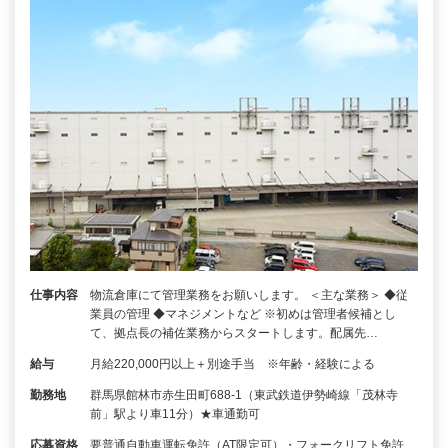
仕事内容
物流倉庫にて管理業務をお願いします。 ＜主な業務＞ ◆従
業員の管理 ◆マネジメントなど ※初めは管理者候補とし
て、拠点長の補佐業務からスタートします。配属先…
給与
月給220,000円以上＋別途手当 ※年齢・経験による
勤務地
群馬県館林市赤生田町688-1（東武鉄道伊勢崎線「茂林寺
前」駅より車11分）★車通勤可
応募資格
要普通自動車運転免許（AT限定可）・フォークリフト免許、