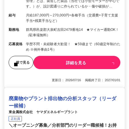
管理」とは、製造した製品（当社では小型モーターが中心で
す。）が、設計図通りに作られているか・傷や破損が…
給与
月給187,000円～270,000円+各種手当（交通費+子育て支援
手当+残業手当など）
勤務地
群馬県邑楽郡大泉町吉田2479番地14 ★マイカー通勤OK！
（駐車場無料）
応募資格
学歴不問・未経験者大歓迎！ ★59歳まで（60歳定年制のた
め ※例外事由1号）
詳細を見る
後で見る
更新日： 2026/07/16 掲載終了日： 2027/01/01
廃棄物やプラント排出物の分析スタッフ（リーダ
ー候補）
東金属株式会社 ヤマダエネルギープラント
正社員
＼オープニング募集／分析部門のリーダー職候補！お持