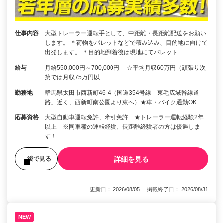
仕事内容
大型トレーラー運転手として、中距離・長距離配送をお願い
します。 ＊荷物をパレットなどで積み込み、目的地に向けて
出発します。 ＊目的地到着後は現地にてパレット…
給与
月給550,000円～700,000円 ☆平均月収60万円（頑張り次
第では月収75万円以…
勤務地
群馬県太田市西新町46-4（国道354号線「東毛広域幹線道
路」近く、西新町南公園より東へ）★車・バイク通勤OK
応募資格
大型自動車運転免許、牽引免許 ★トレーラー運転経験2年
以上 ※同車種の運転経験、長距離経験者の方は優遇しま
す！
詳細を見る
後で見る
更新日： 2026/08/05 掲載終了日： 2026/08/31
NEW