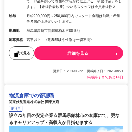
で、部品を削って表面を滑らかに仕上げる「研磨作業」をし
ます。 【未経験者歓迎】今いるスタッフは全員未経験ス…
給与
月給200,000円～250,000円内でスタート金額は前職・希望
等考慮の上決定いたします…
勤務地
群馬県高崎市箕郷町柏木沢88番地
応募資格
高卒以上 《勤務経験や性別は一切不問》
詳細を見る
後で見る
更新日： 2026/06/22 掲載終了日： 2026/08/21
掲載終了まであと14日
物流倉庫での管理職
関東伏見運送株式会社 関東支店
正社員
設立73年目の安定企業☆群馬県館林市の倉庫にて、更な
るキャリアアップ・高収入が目指せます☆