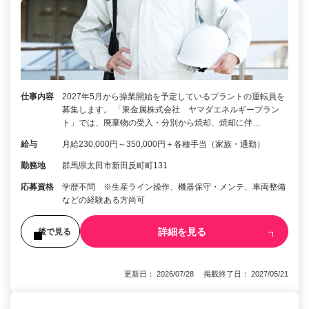
仕事内容
2027年5月から操業開始を予定しているプラントの運転員を
募集します。 「東金属株式会社 ヤマダエネルギープラン
ト」では、廃棄物の受入・分別から焼却、焼却に伴…
給与
月給230,000円～350,000円＋各種手当（家族・通勤）
勤務地
群馬県太田市新田反町町131
応募資格
学歴不問 ※生産ライン操作、機器保守・メンテ、車両整備
などの経験ある方尚可
詳細を見る
後で見る
更新日： 2026/07/28 掲載終了日： 2027/05/21