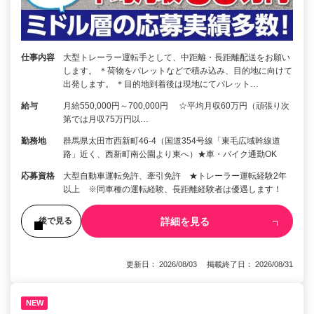
仕事内容
大型トレーラー運転手として、中距離・長距離配送をお願い
します。 ＊荷物をパレットなどで積み込み、目的地に向けて
出発します。 ＊目的地到着後は現地にてパレット…
給与
月給550,000円～700,000円 ☆平均月収60万円（頑張り次
第では月収75万円以…
勤務地
群馬県太田市西新町46-4（国道354号線「東毛広域幹線道
路」近く、西新町南公園より東へ）★車・バイク通勤OK
応募資格
大型自動車運転免許、牽引免許 ★トレーラー運転経験2年
以上 ※同車種の運転経験、長距離経験者は優遇します！
詳細を見る
後で見る
更新日： 2026/08/03 掲載終了日： 2026/08/31
NEW