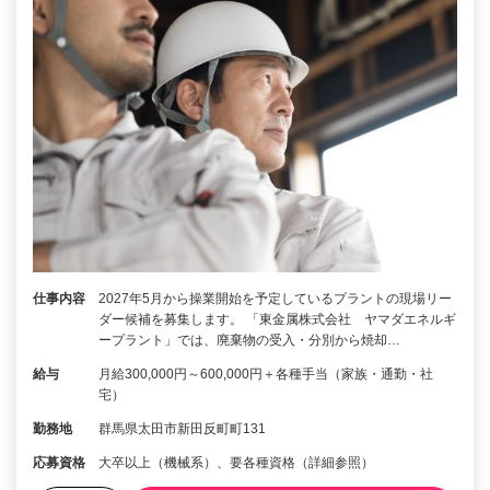
仕事内容
2027年5月から操業開始を予定しているプラントの現場リー
ダー候補を募集します。 「東金属株式会社 ヤマダエネルギ
ープラント」では、廃棄物の受入・分別から焼却…
給与
月給300,000円～600,000円＋各種手当（家族・通勤・社
宅）
勤務地
群馬県太田市新田反町町131
応募資格
大卒以上（機械系）、要各種資格（詳細参照）