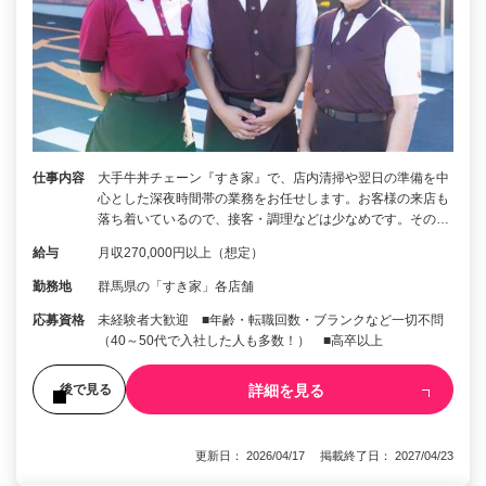
仕事内容
大手牛丼チェーン『すき家』で、店内清掃や翌日の準備を中
心とした深夜時間帯の業務をお任せします。お客様の来店も
落ち着いているので、接客・調理などは少なめです。その…
給与
月収270,000円以上（想定）
勤務地
群馬県の「すき家」各店舗
応募資格
未経験者大歓迎 ■年齢・転職回数・ブランクなど一切不問
（40～50代で入社した人も多数！） ■高卒以上
詳細を見る
後で見る
更新日： 2026/04/17 掲載終了日： 2027/04/23