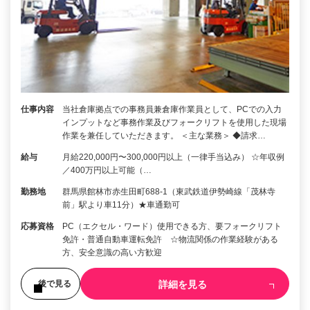
仕事内容
当社倉庫拠点での事務員兼倉庫作業員として、PCでの入力
インプットなど事務作業及びフォークリフトを使用した現場
作業を兼任していただきます。 ＜主な業務＞ ◆請求…
給与
月給220,000円〜300,000円以上（一律手当込み） ☆年収例
／400万円以上可能（…
勤務地
群馬県館林市赤生田町688-1（東武鉄道伊勢崎線「茂林寺
前」駅より車11分）★車通勤可
応募資格
PC（エクセル・ワード）使用できる方、要フォークリフト
免許・普通自動車運転免許 ☆物流関係の作業経験がある
方、安全意識の高い方歓迎
詳細を見る
後で見る