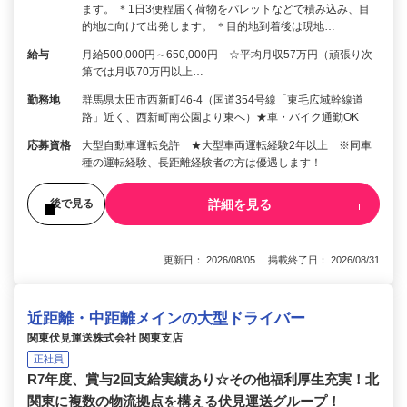
ます。 ＊1日3便程届く荷物をパレットなどで積み込み、目
的地に向けて出発します。 ＊目的地到着後は現地…
給与
月給500,000円～650,000円 ☆平均月収57万円（頑張り次
第では月収70万円以上…
勤務地
群馬県太田市西新町46-4（国道354号線「東毛広域幹線道
路」近く、西新町南公園より東へ）★車・バイク通勤OK
応募資格
大型自動車運転免許 ★大型車両運転経験2年以上 ※同車
種の運転経験、長距離経験者の方は優遇します！
詳細を見る
後で見る
更新日： 2026/08/05 掲載終了日： 2026/08/31
近距離・中距離メインの大型ドライバー
関東伏見運送株式会社 関東支店
正社員
R7年度、賞与2回支給実績あり☆その他福利厚生充実！北
関東に複数の物流拠点を構える伏見運送グループ！