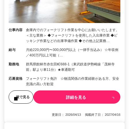
仕事内容
倉庫内でのフォークリフト作業を中心にお願いいたします。
＜主な業務＞ ◆フォークリフトを使用した入出庫作業 ◆ピ
ッキング作業などの出庫準備作業 ◆その他上記業務…
給与
月給220,000円〜300,000円以上（一律手当込み） ☆年収例
／400万円以上可能（…
勤務地
群馬県館林市赤生田町688-1（東武鉄道伊勢崎線「茂林寺
前」駅より車11分）★車通勤可
応募資格
フォークリフト免許 ☆物流関係の作業経験がある方、安全
意識の高い方歓迎
詳細を見る
後で見る
更新日： 2026/04/13 掲載終了日： 2027/04/16