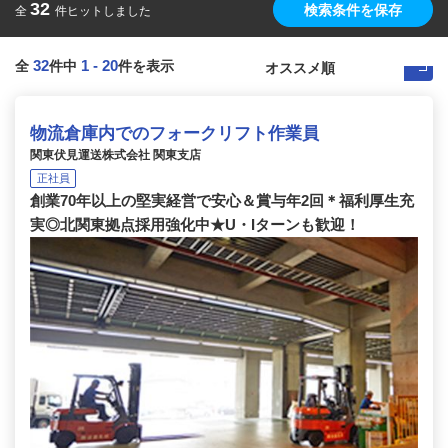
32
検索条件を保存
全
件ヒットしました
32
1
-
20
全
件中
件を表示
物流倉庫内でのフォークリフト作業員
関東伏見運送株式会社 関東支店
正社員
創業70年以上の堅実経営で安心＆賞与年2回＊福利厚生充
実◎北関東拠点採用強化中★U・Iターンも歓迎！