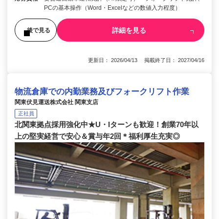
PCの基本操作（Word・Excelなどの数値入力程度）
詳細を見る
後で見る
更新日： 2026/04/13 掲載終了日： 2027/04/16
物流倉庫での内勤業務及びフォークリフト作業
関東伏見運送株式会社 関東支店
正社員
北関東拠点採用強化中★U・Iターンも歓迎！創業70年以
上の堅実経営で安心＆賞与年2回＊福利厚生充実◎