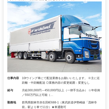
仕事内容
10tウイング車にて配送業務をお願いいたします。 ※主に近
距離・中距離配送 ◎業務内容の変更範囲：変更なし
給与
月給300,000円～450,000円以上（一律手当込み） ☆年収例
／550万円以上可能（…
勤務地
群馬県館林市赤生田町688-1（東武鉄道伊勢崎線「茂林寺
前」駅より車で11分）★車通勤可