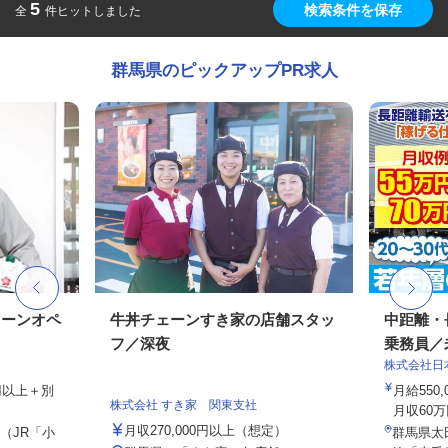
5
検索条件を保存
全
件ヒットしました
群馬県のピックアップPR求人
レーンオペ
牛丼チェーンすき家の店舗スタッ
中距離・
フ／深夜
乗務員／
株式会社日
2円以上＋別
月給550,
株式会社 すき家 関東支社
月収60万
月収270,000円以上（想定）
7（JR「小
群馬県太田