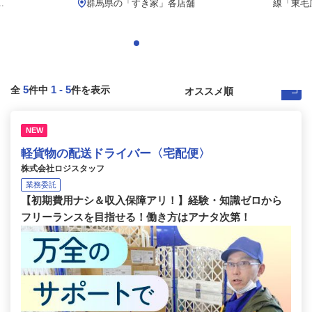
.
群馬県の「すき家」各店舗
線「東毛
5
1
-
5
全
件中
件を表示
NEW
軽貨物の配送ドライバー〈宅配便〉
株式会社ロジスタッフ
業務委託
【初期費用ナシ＆収入保障アリ！】経験・知識ゼロから
フリーランスを目指せる！働き方はアナタ次第！