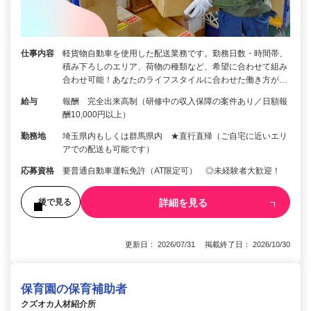
仕事内容
軽貨物自動車を使用した配送業務です。勤務日数・時間帯、
積み下ろしのエリア、荷物の種類など、希望に合わせて組み
合わせ可能！あなたのライフスタイルに合わせた働き方が…
給与
報酬 完全出来高制（研修中の収入保障の案件あり／日額報
酬10,000円以上）
勤務地
埼玉県内もしくは群馬県内 ★直行直帰（ご自宅に近いエリ
アでの配送も可能です）
応募資格
要普通自動車運転免許（AT限定可） ◎未経験者大歓迎！
詳細を見る
後で見る
更新日： 2026/07/31 掲載終了日： 2026/10/30
保育園の保育補助者
クズオカ人材紹介所