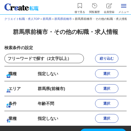
後で見る
閲覧履歴
会員登録
メニュー
クリエイト転職・求人TOP
＞
群馬県
＞
群馬県前橋市
＞
群馬県前橋市・その他の転職・求人情報
群馬県前橋市・その他の転職・求人情報
検索条件の設定
絞り込む
職種
指定しない
選択
エリア
群馬県(前橋市)
選択
条件
年齢不問
選択
業種
指定しない
選択