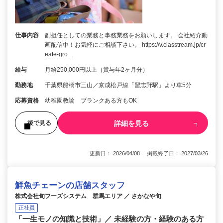
仕事内容
副担任としての業務と事務業務をお願いします。 会社紹介動
画配信中！お気軽にご相談下さい。 https://v.classtream.jp/cr
eate-gro…
給与
月給250,000円以上（賞与年2ヶ月分）
勤務地
千葉県船橋市三山／京成松戸線「習志野駅」より車5分
応募資格
幼稚園教諭 ブランクある方もOK
詳細を見る
後で見る
更新日： 2026/04/08 掲載終了日： 2027/03/26
鮮魚チェーンの店舗スタッフ
株式会社旬フーズシステム 群馬エリア ／ さかなや旬
正社員
「一生モノの知識と技術」／ 未経験の方・経験のある方