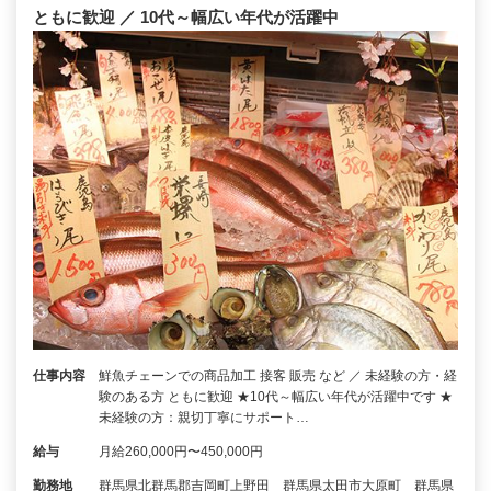
ともに歓迎 ／ 10代～幅広い年代が活躍中
仕事内容
鮮魚チェーンでの商品加工 接客 販売 など ／ 未経験の方・経
験のある方 ともに歓迎 ★10代～幅広い年代が活躍中です ★
未経験の方：親切丁寧にサポート…
給与
月給260,000円〜450,000円
勤務地
群馬県北群馬郡吉岡町上野田 群馬県太田市大原町 群馬県