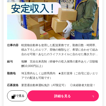
仕事内容
軽貨物自動車を使用した配送業務です。勤務日数・時間帯、
積み下ろしのエリア、荷物の種類など、希望に合わせて組み
合わせ可能！あなたのライフスタイルに合わせた働き方が…
給与
報酬 完全出来高制（研修中の収入保障の案件あり／日額報
酬10,000円以上）
勤務地
埼玉県内もしくは群馬県内 ★直行直帰（ご自宅に近いエリ
アでの配送も可能です）
応募資格
要普通自動車運転免許（AT限定可） ◎未経験者大歓迎！
詳細を見る
後で見る