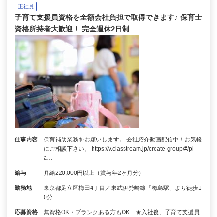
正社員
子育て支援員資格を全額会社負担で取得できます♪ 保育士
資格所持者大歓迎！ 完全週休2日制
仕事内容
保育補助業務をお願いします。 会社紹介動画配信中！お気軽
にご相談下さい。 https://v.classtream.jp/create-group/#/pl
a…
給与
月給220,000円以上（賞与年2ヶ月分）
勤務地
東京都足立区梅田4丁目／東武伊勢崎線「梅島駅」より徒歩1
0分
応募資格
無資格OK・ブランクある方もOK ★入社後、子育て支援員