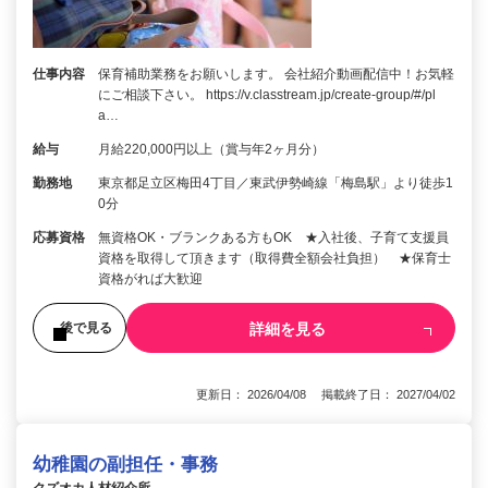
仕事内容
保育補助業務をお願いします。 会社紹介動画配信中！お気軽
にご相談下さい。 https://v.classtream.jp/create-group/#/pl
a…
給与
月給220,000円以上（賞与年2ヶ月分）
勤務地
東京都足立区梅田4丁目／東武伊勢崎線「梅島駅」より徒歩1
0分
応募資格
無資格OK・ブランクある方もOK ★入社後、子育て支援員
資格を取得して頂きます（取得費全額会社負担） ★保育士
資格がれば大歓迎
詳細を見る
後で見る
更新日： 2026/04/08 掲載終了日： 2027/04/02
幼稚園の副担任・事務