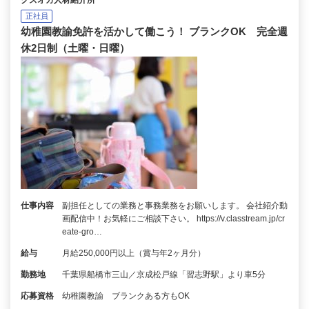
クズオカ人材紹介所
正社員
幼稚園教諭免許を活かして働こう！ ブランクOK 完全週
休2日制（土曜・日曜）
仕事内容
副担任としての業務と事務業務をお願いします。 会社紹介動
画配信中！お気軽にご相談下さい。 https://v.classtream.jp/cr
eate-gro…
給与
月給250,000円以上（賞与年2ヶ月分）
勤務地
千葉県船橋市三山／京成松戸線「習志野駅」より車5分
応募資格
幼稚園教諭 ブランクある方もOK