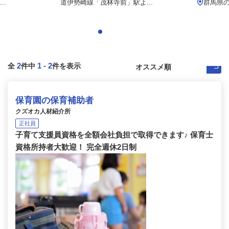
..
道伊勢崎線「茂林寺前」駅よ...
群馬県
2
1
-
2
全
件中
件を表示
保育園の保育補助者
クズオカ人材紹介所
正社員
子育て支援員資格を全額会社負担で取得できます♪ 保育士
資格所持者大歓迎！ 完全週休2日制