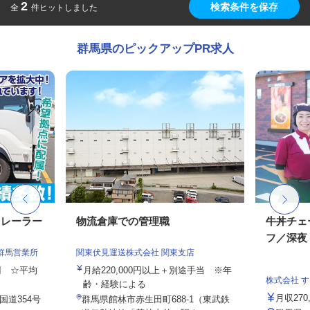
2
検索条件を保存
全
件ヒットしました
群馬県のピックアップPR求人
トレーラー
物流倉庫での管理職
牛丼チェ
フ／深夜
群馬営業所
関東伏見運送株式会社 関東支店
0円 ☆平均
月給220,000円以上＋別途手当 ※年
株式会社 
齢・経験による
月収27
国道354号
群馬県館林市赤生田町688-1（東武鉄