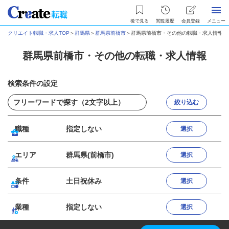
後で見る
閲覧履歴
会員登録
メニュー
クリエイト転職・求人TOP
＞
群馬県
＞
群馬県前橋市
＞
群馬県前橋市・その他の転職・求人情報
群馬県前橋市・その他の転職・求人情報
検索条件の設定
絞り込む
職種
指定しない
選択
エリア
群馬県(前橋市)
選択
条件
土日祝休み
選択
業種
指定しない
選択