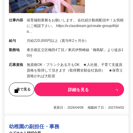
仕事内容
保育補助業務をお願いします。 会社紹介動画配信中！お気軽
にご相談下さい。 https://v.classtream.jp/create-group/#/pl
a…
給与
月給220,000円以上（賞与年2ヶ月分）
勤務地
東京都足立区梅田4丁目／東武伊勢崎線「梅島駅」より徒歩1
0分
応募資格
無資格OK・ブランクある方もOK ★入社後、子育て支援員
資格を取得して頂きます（取得費全額会社負担） ★保育士
資格がれば大歓迎
詳細を見る
後で見る
更新日： 2026/04/08 掲載終了日： 2027/04/02
幼稚園の副担任・事務