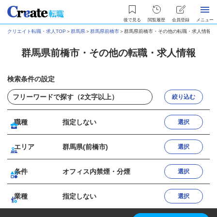
後で見る
閲覧履歴
会員登録
メニュー
クリエイト転職・求人TOP
＞
群馬県
＞
群馬県前橋市
＞
群馬県前橋市・その他の転職・求人情報
群馬県前橋市・その他の転職・求人情報
検索条件の設定
絞り込む
職種
指定しない
選択
エリア
群馬県(前橋市)
選択
条件
オフィス内禁煙・分煙
選択
業種
指定しない
選択