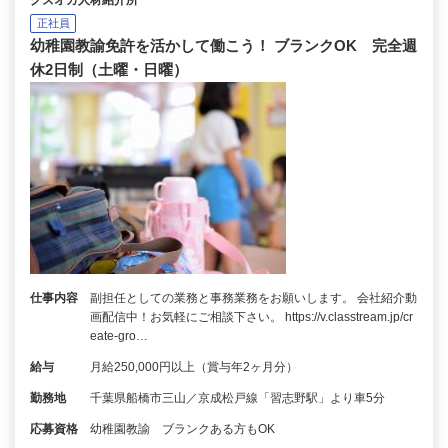
クズオカ人材紹介所
正社員
幼稚園教諭免許を活かして働こう！ ブランクOK 完全週
休2日制（土曜・日曜）
仕事内容
副担任としての業務と事務業務をお願いします。 会社紹介動
画配信中！お気軽にご相談下さい。 https://v.classtream.jp/cr
eate-gro…
給与
月給250,000円以上（賞与年2ヶ月分）
勤務地
千葉県船橋市三山／京成松戸線「習志野駅」より車5分
応募資格
幼稚園教諭 ブランクある方もOK