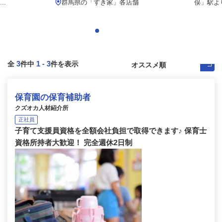
..
群馬県の「すき家」各店舗
俣」駅より
3
1
-
3
全
件中
件を表示
保育園の保育補助者
クズオカ人材紹介所
正社員
子育て支援員資格を全額会社負担で取得できます♪ 保育士
資格所持者大歓迎！ 完全週休2日制