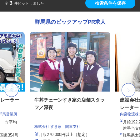
3
検索条件を保存
全
件ヒットしました
群馬県のピックアップPR求人
トレーラー
牛丼チェーンすき家の店舗スタッ
建設会社
フ／深夜
レーター
群馬営業所
内宮物流株
0円 ☆平均
月給192,
株式会社 すき家 関東支社
途手当支給
月収270,000円以上（想定）
国道354号
群馬県太田