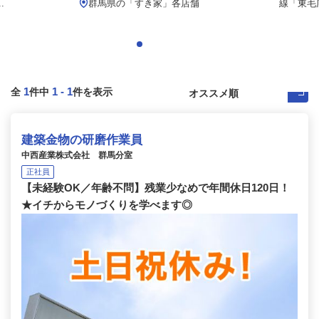
.
群馬県の「すき家」各店舗
線「東毛
1
1
-
1
全
件中
件を表示
建築金物の研磨作業員
中西産業株式会社 群馬分室
正社員
【未経験OK／年齢不問】残業少なめで年間休日120日！
★イチからモノづくりを学べます◎