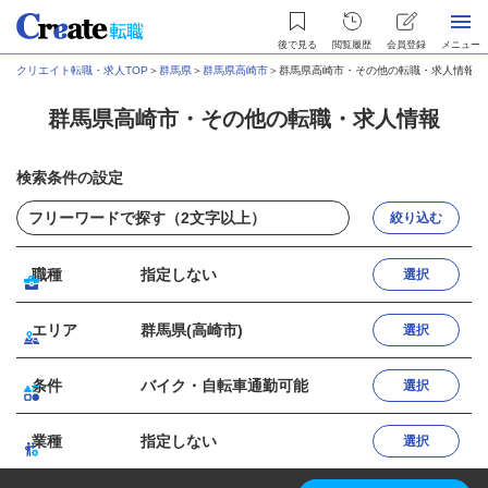
後で見る
閲覧履歴
会員登録
メニュー
クリエイト転職・求人TOP
＞
群馬県
＞
群馬県高崎市
＞
群馬県高崎市・その他の転職・求人情報
群馬県高崎市・その他の転職・求人情報
検索条件の設定
絞り込む
職種
指定しない
選択
エリア
群馬県(高崎市)
選択
条件
バイク・自転車通勤可能
選択
業種
指定しない
選択