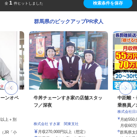
1
検索条件を保存
全
件ヒットしました
群馬県のピックアップPR求人
レーンオペ
牛丼チェーンすき家の店舗スタッ
中距離・
フ／深夜
乗務員／
株式会社日
2円以上＋別
月給550,
株式会社 すき家 関東支社
月収60万
月収270,000円以上（想定）
7（JR「小
群馬県太田