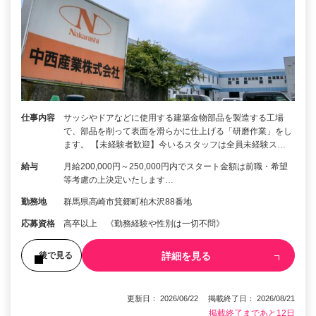
仕事内容
サッシやドアなどに使用する建築金物部品を製造する工場
で、部品を削って表面を滑らかに仕上げる「研磨作業」をし
ます。 【未経験者歓迎】今いるスタッフは全員未経験ス…
給与
月給200,000円～250,000円内でスタート金額は前職・希望
等考慮の上決定いたします…
勤務地
群馬県高崎市箕郷町柏木沢88番地
応募資格
高卒以上 《勤務経験や性別は一切不問》
詳細を見る
後で見る
更新日： 2026/06/22 掲載終了日： 2026/08/21
掲載終了まであと12日