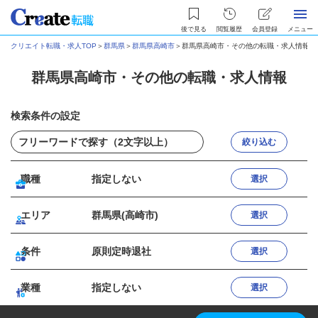
後で見る
閲覧履歴
会員登録
メニュー
クリエイト転職・求人TOP
＞
群馬県
＞
群馬県高崎市
＞
群馬県高崎市・その他の転職・求人情報
群馬県高崎市・その他の転職・求人情報
検索条件の設定
絞り込む
職種
指定しない
選択
エリア
群馬県(高崎市)
選択
条件
原則定時退社
選択
業種
指定しない
選択