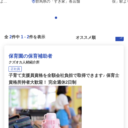
...
群馬県の「すき家」各店舗
俣」駅より
2
1
-
2
全
件中
件を表示
保育園の保育補助者
クズオカ人材紹介所
正社員
子育て支援員資格を全額会社負担で取得できます♪ 保育士
資格所持者大歓迎！ 完全週休2日制