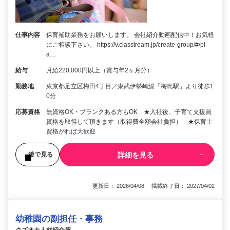
仕事内容
保育補助業務をお願いします。 会社紹介動画配信中！お気軽
にご相談下さい。 https://v.classtream.jp/create-group/#/pl
a…
給与
月給220,000円以上（賞与年2ヶ月分）
勤務地
東京都足立区梅田4丁目／東武伊勢崎線「梅島駅」より徒歩1
0分
応募資格
無資格OK・ブランクある方もOK ★入社後、子育て支援員
資格を取得して頂きます（取得費全額会社負担） ★保育士
資格がれば大歓迎
詳細を見る
後で見る
更新日： 2026/04/08 掲載終了日： 2027/04/02
幼稚園の副担任・事務