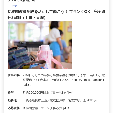
クズオカ人材紹介所
正社員
幼稚園教諭免許を活かして働こう！ ブランクOK 完全週
休2日制（土曜・日曜）
仕事内容
副担任としての業務と事務業務をお願いします。 会社紹介動
画配信中！お気軽にご相談下さい。 https://v.classtream.jp/cr
eate-gro…
給与
月給250,000円以上（賞与年2ヶ月分）
勤務地
千葉県船橋市三山／京成松戸線「習志野駅」より車5分
応募資格
幼稚園教諭 ブランクある方もOK