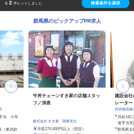
2
検索条件を保存
全
件ヒットしました
群馬県のピックアップPR求人
牛丼チェーンすき家の店舗スタッ
建設会社
フ／深夜
レーター
店
内宮物流株
途手当 ※年
月給192,
株式会社 すき家 関東支社
途手当支給
月収270,000円以上（想定）
-1（東武鉄
群馬県太田