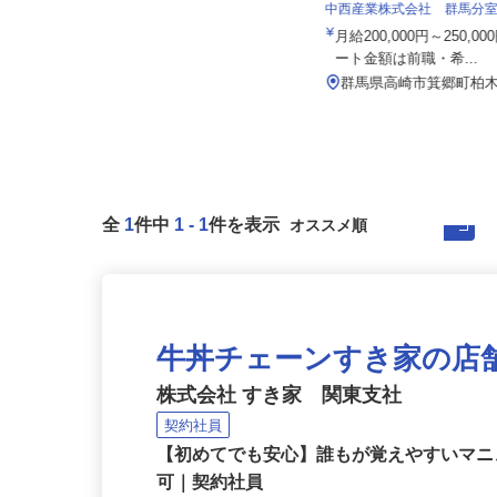
関東伏見運送株式会社 関東支店
中西産業株式会社 群馬分
月給220,000円以上＋別途手当 ※
年齢・経験による
月給200,000円～250,
ート金額は前職・希...
群馬県館林市赤生田町688-1（東武
鉄道伊勢崎線「茂林寺前」駅よ...
群馬県高崎市箕郷町柏
全
1
件中
1
-
1
件を表示
牛丼チェーンすき家の店
株式会社 すき家 関東支社
契約社員
【初めてでも安心】誰もが覚えやすいマニュ