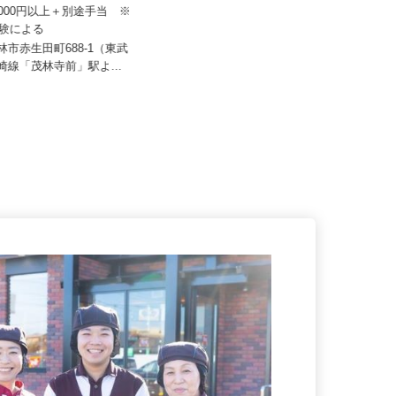
運送株式会社 関東支店
中西産業株式会社 群馬分室
20,000円以上＋別途手当 ※
経験による
月給200,000円～250,000円内でスタ
ート金額は前職・希...
館林市赤生田町688-1（東武
勢崎線「茂林寺前」駅よ...
群馬県高崎市箕郷町柏木沢88番地