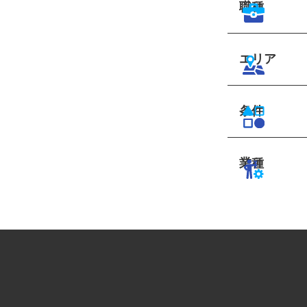
職種
エリア
条件
業種