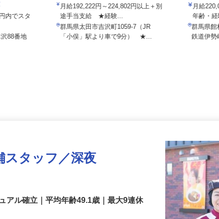
内宮物流株式会社
関東伏見
室
月給192,222円～224,802円以上＋別
月給2
000円内でスタ
途手当支給 ★経験...
年齢・
群馬県太田市吉沢町1059-7（JR
群馬県
木沢88番地
「小俣」駅より車で9分） ★...
鉄道伊
舗スタッフ／深夜
アル確立｜平均年齢49.1歳｜最大9連休