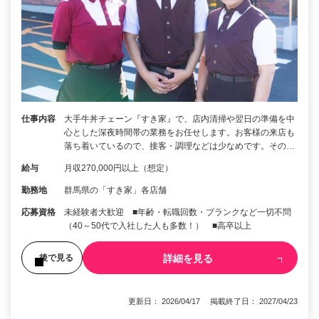
仕事内容
大手牛丼チェーン『すき家』で、店内清掃や翌日の準備を中
心とした深夜時間帯の業務をお任せします。お客様の来店も
落ち着いているので、接客・調理などは少なめです。その…
給与
月収270,000円以上（想定）
勤務地
群馬県の「すき家」各店舗
応募資格
未経験者大歓迎 ■年齢・転職回数・ブランクなど一切不問
（40～50代で入社した人も多数！） ■高卒以上
詳細を見る
後で見る
更新日： 2026/04/17 掲載終了日： 2027/04/23