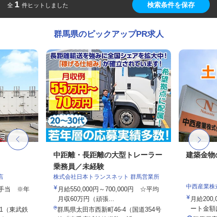
1
検索条件を保存
全
件ヒットしました
群馬県のピックアップPR求人
中距離・長距離の大型トレーラー
建築金物
乗務員／未経験
店
株式会社日本トランスネット 群馬営業所
中西産業株
途手当 ※年
月給550,000円～700,000円 ☆平均
月収60万円（頑張...
月給200,
ート金額は
-1（東武鉄
群馬県太田市西新町46-4（国道354号