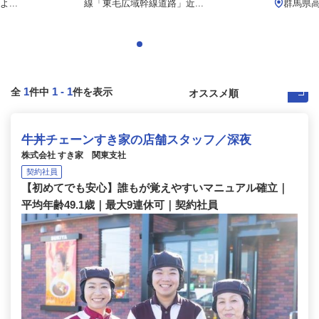
...
線「東毛広域幹線道路」近...
群馬県高
1
1
-
1
全
件中
件を表示
牛丼チェーンすき家の店舗スタッフ／深夜
株式会社 すき家 関東支社
契約社員
【初めてでも安心】誰もが覚えやすいマニュアル確立｜
平均年齢49.1歳｜最大9連休可｜契約社員