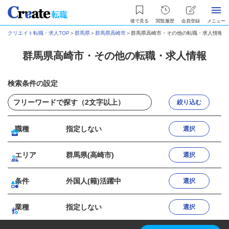
後で見る
閲覧履歴
会員登録
メニュー
クリエイト転職・求人TOP
＞
群馬県
＞
群馬県高崎市
＞
群馬県高崎市・その他の転職・求人情報
群馬県高崎市・その他の転職・求人情報
検索条件の設定
絞り込む
職種
指定しない
選択
エリア
群馬県(高崎市)
選択
条件
外国人(籍)活躍中
選択
業種
指定しない
選択