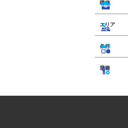
職種
エリア
条件
業種