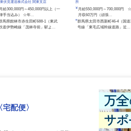
株式会社日本トランスネット 群
関東伏見運送株式会社 関東支店
所
月給300,000円～450,000円以上（一
月給550,000円～700,000
律手当込み） ☆年...
月収60万円（頑張...
群馬県館林市赤生田町688-1（東武
群馬県太田市西新町46-4（国
鉄道伊勢崎線「茂林寺前」駅よ...
号線「東毛広域幹線道路」近.
〈宅配便〉