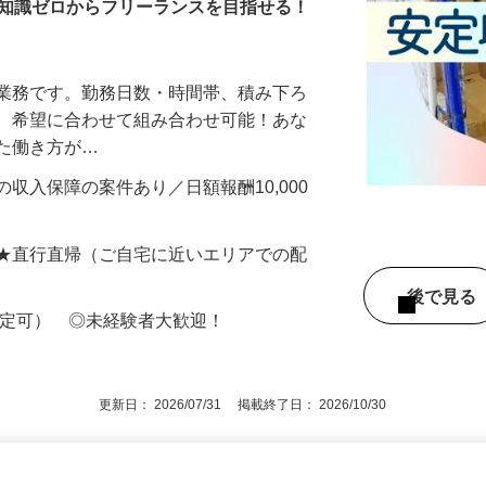
・知識ゼロからフリーランスを目指せる！
送業務です。勤務日数・時間帯、積み下ろ
ど、希望に合わせて組み合わせ可能！あな
せた働き方が…
収入保障の案件あり／日額報酬10,000
 ★直行直帰（ご自宅に近いエリアでの配
後で見
限定可） ◎未経験者大歓迎！
更新日： 2026/07/31 掲載終了日： 2026/10/30