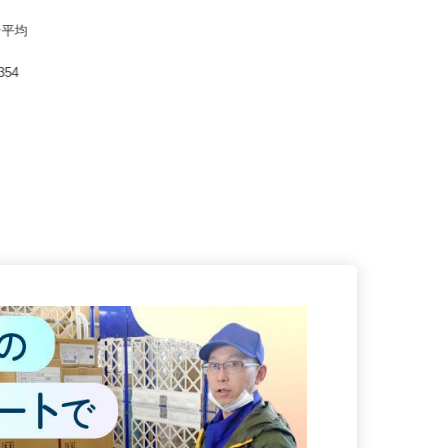
馬営業
円 ☆平均
道354
..