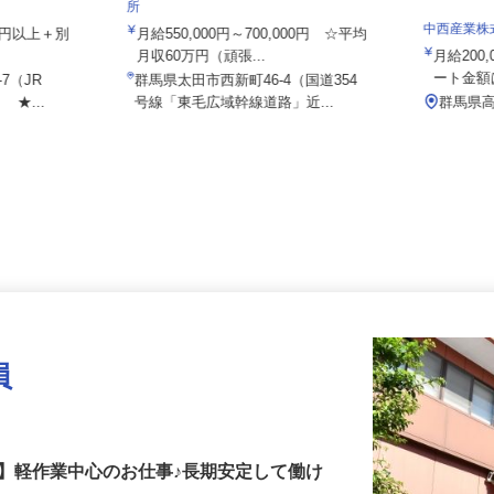
株式会社日本トランスネット 群馬営業
所
中西産業
802円以上＋別
月給550,000円～700,000円 ☆平均
月収60万円（頑張...
月給20
ート金
-7（JR
群馬県太田市西新町46-4（国道354
 ★...
号線「東毛広域幹線道路」近...
群馬
員