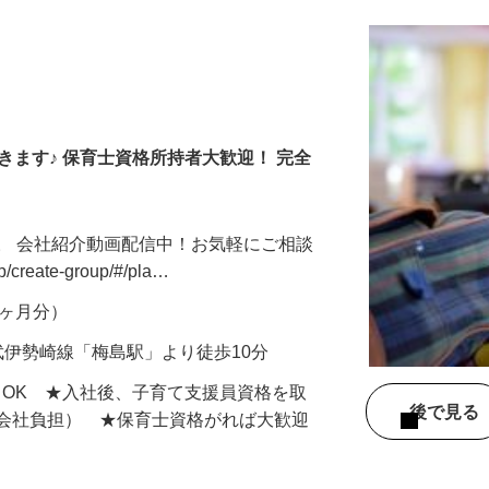
きます♪ 保育士資格所持者大歓迎！ 完全
。 会社紹介動画配信中！お気軽にご相談
jp/create-group/#/pla…
年2ヶ月分）
武伊勢崎線「梅島駅」より徒歩10分
もOK ★入社後、子育て支援員資格を取
後で見
額会社負担） ★保育士資格がれば大歓迎