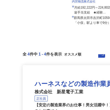
内宮物流株式会社
中西産業株式会社 群馬分室
月給192,222円～224,
月給200,000円～250,000円内でスタ
途手当支給 ★経験...
ート金額は前職・希...
群馬県太田市吉沢町1059
群馬県高崎市箕郷町柏木沢88番地
「小俣」駅より車で9分）
全
4
件中
1
-
4
件を表示
ハーネスなどの製造作業
株式会社 新星電子工業
正社員