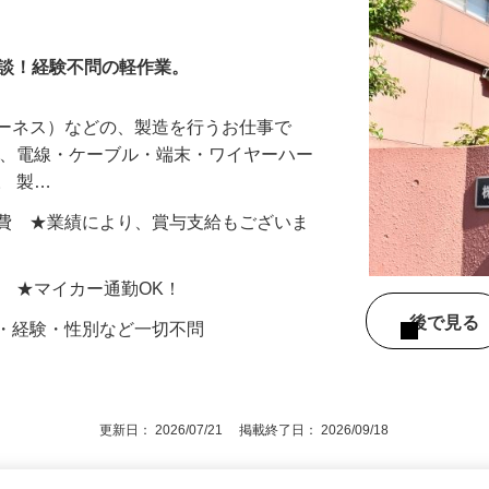
ッフ
相談！経験不問の軽作業。
ハーネス）などの、製造を行うお仕事で
は、電線・ケーブル・端末・ワイヤーハー
。 製…
円＋交通費 ★業績により、賞与支給もございま
地 ★マイカー通勤OK！
後で見
齢・経験・性別など一切不問
更新日： 2026/07/21 掲載終了日： 2026/09/18