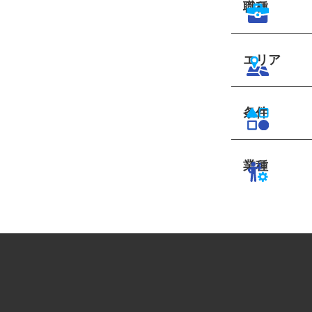
職種
エリア
条件
業種