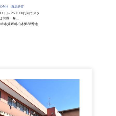
内宮物流株式会社
株式会社 群馬分室
月給192,222円～224,802円以上＋別
0,000円～250,000円内でスタ
途手当支給 ★経験...
額は前職・希...
群馬県太田市吉沢町1059-7（JR
県高崎市箕郷町柏木沢88番地
「小俣」駅より車で9分） ★...