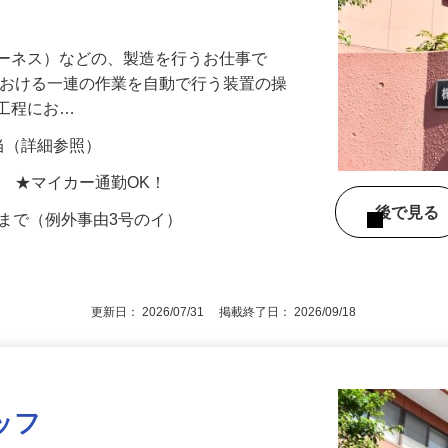
】軽作業中心のお仕事♪長期安定して働け
ハーネス）などの、製造を行うお仕事で
における一連の作業を自動で行う装置の操
立工程にお…
手当（詳細参照）
地 ★マイカー通勤OK！
後で見
歳まで（例外事由3号のイ）
更新日： 2026/07/31 掲載終了日： 2026/09/18