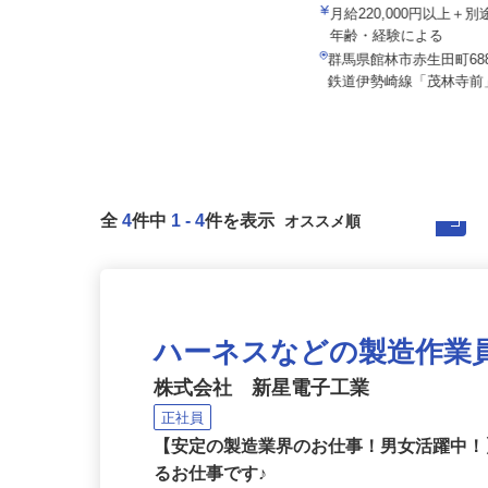
関東伏見運送株式会社 関
中西産業株式会社 群馬分室
月給220,000円以上＋
月給200,000円～250,000円内でスタ
年齢・経験による
ート金額は前職・希...
群馬県館林市赤生田町68
群馬県高崎市箕郷町柏木沢88番地
鉄道伊勢崎線「茂林寺前」
全
4
件中
1
-
4
件を表示
ハーネスなどの製造作業
株式会社 新星電子工業
正社員
【安定の製造業界のお仕事！男女活躍中！