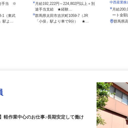
東支店
内宮物流株式会社
中西産業
別途手当 ※
月給192,222円～224,802円以上＋別
途手当支給 ★経験...
月給20
ート金
8-1（東武
群馬県太田市吉沢町1059-7（JR
駅よ...
「小俣」駅より車で9分） ★...
群馬
員
】軽作業中心のお仕事♪長期安定して働け