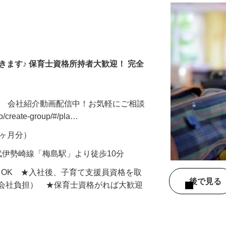
きます♪ 保育士資格所持者大歓迎！ 完全
。 会社紹介動画配信中！お気軽にご相談
jp/create-group/#/pla…
年2ヶ月分）
武伊勢崎線「梅島駅」より徒歩10分
もOK ★入社後、子育て支援員資格を取
後で見
額会社負担） ★保育士資格がれば大歓迎