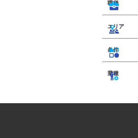
職種
エリア
条件
業種