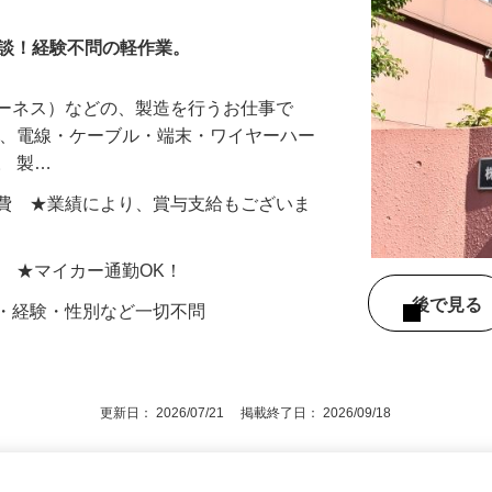
相談！経験不問の軽作業。
ハーネス）などの、製造を行うお仕事で
は、電線・ケーブル・端末・ワイヤーハー
。 製…
円＋交通費 ★業績により、賞与支給もございま
地 ★マイカー通勤OK！
後で見
齢・経験・性別など一切不問
更新日： 2026/07/21 掲載終了日： 2026/09/18