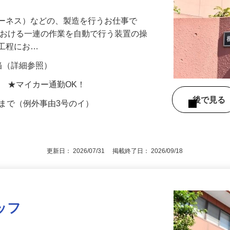
ハーネス）などの、製造を行うお仕事で
における一連の作業を自動で行う装置の操
立工程にお…
手当（詳細参照）
地 ★マイカー通勤OK！
後で見
歳まで（例外事由3号のイ）
更新日： 2026/07/31 掲載終了日： 2026/09/18
ッフ