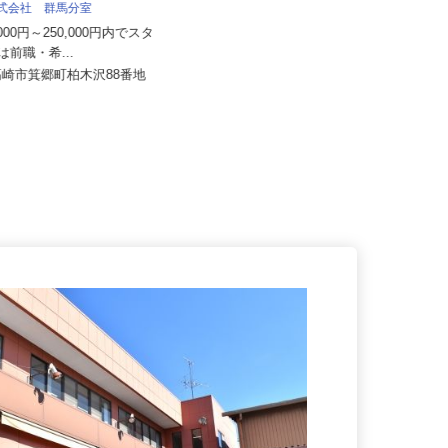
関東伏見運送株式会社 関東支店
株式会社 群馬分室
月給220,000円以上＋別途手当 ※
0,000円～250,000円内でスタ
年齢・経験による
額は前職・希...
群馬県館林市赤生田町688-1（東武
県高崎市箕郷町柏木沢88番地
鉄道伊勢崎線「茂林寺前」駅よ...