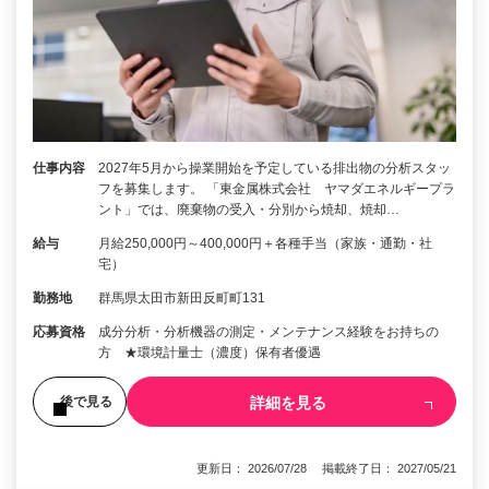
仕事内容
2027年5月から操業開始を予定している排出物の分析スタッ
フを募集します。 「東金属株式会社 ヤマダエネルギープラ
ント」では、廃棄物の受入・分別から焼却、焼却…
給与
月給250,000円～400,000円＋各種手当（家族・通勤・社
宅）
勤務地
群馬県太田市新田反町町131
応募資格
成分分析・分析機器の測定・メンテナンス経験をお持ちの
方 ★環境計量士（濃度）保有者優遇
詳細を見る
後で見る
更新日： 2026/07/28 掲載終了日： 2027/05/21