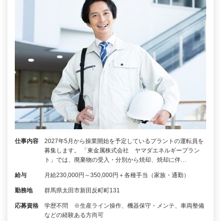
仕事内容
2027年5月から操業開始を予定しているプラントの運転員を
募集します。 「東金属株式会社 ヤマダエネルギープラン
ト」では、廃棄物の受入・分別から焼却、焼却に伴…
給与
月給230,000円～350,000円＋各種手当（家族・通勤）
勤務地
群馬県太田市新田反町町131
応募資格
学歴不問 ※生産ライン操作、機器保守・メンテ、車両整備
などの経験ある方尚可