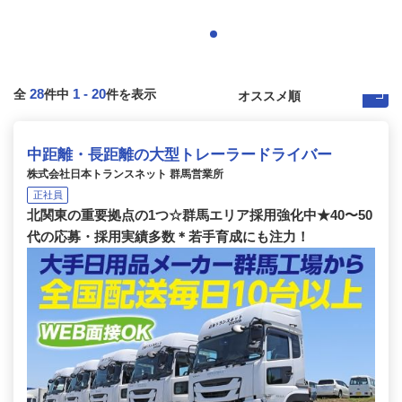
28
1
-
20
全
件中
件を表示
中距離・長距離の大型トレーラードライバー
株式会社日本トランスネット 群馬営業所
正社員
北関東の重要拠点の1つ☆群馬エリア採用強化中★40〜50
代の応募・採用実績多数＊若手育成にも注力！