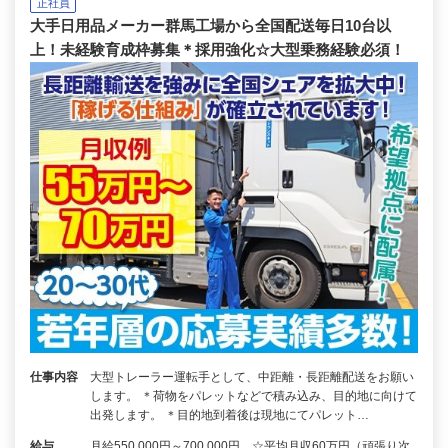
正社員
大手日用品メーカー群馬工場から全国配送毎日10台以
上！未経験育成枠募集＊採用強化☆大型乗務経験必須！
仕事内容
大型トレーラー運転手として、中距離・長距離配送をお願い
します。 ＊荷物をパレットなどで積み込み、目的地に向けて
出発します。 ＊目的地到着後は現地にてパレット…
給与
月給550,000円～700,000円 ☆平均月収60万円（頑張り次