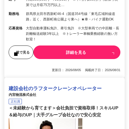
第では月収75万円以上…
勤務地
群馬県太田市西新町46-4（国道354号線「東毛広域幹線道
路」近く、西新町南公園より東へ）★車・バイク通勤OK
応募資格
大型自動車運転免許、牽引免許 ※大型車両での中距離・長
距離輸送経験3年以上 ※トレーラー車輌乗務経験の無い方
歓迎！
詳細を見る
後で見る
更新日： 2026/08/05 掲載終了日： 2026/08/31
建設会社のラフタークレーンオペレーター
内宮物流株式会社
正社員
＜未経験から育てます＞会社負担で資格取得！スキルUP
＆給与のUP｜大手グループ会社なので安心安定