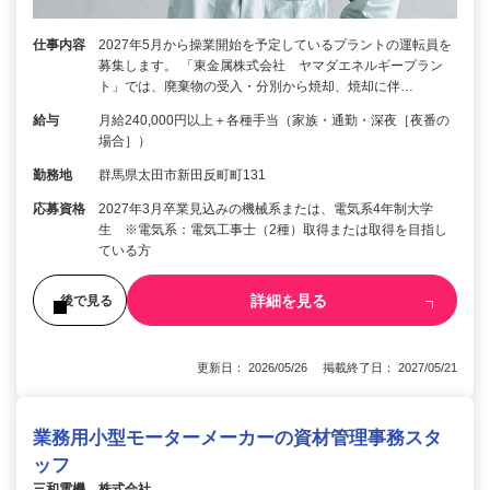
仕事内容
2027年5月から操業開始を予定しているプラントの運転員を
募集します。 「東金属株式会社 ヤマダエネルギープラン
ト」では、廃棄物の受入・分別から焼却、焼却に伴…
給与
月給240,000円以上＋各種手当（家族・通勤・深夜［夜番の
場合］）
勤務地
群馬県太田市新田反町町131
応募資格
2027年3月卒業見込みの機械系または、電気系4年制大学
生 ※電気系：電気工事士（2種）取得または取得を目指し
ている方
詳細を見る
後で見る
更新日： 2026/05/26 掲載終了日： 2027/05/21
業務用小型モーターメーカーの資材管理事務スタ
ッフ
三和電機 株式会社