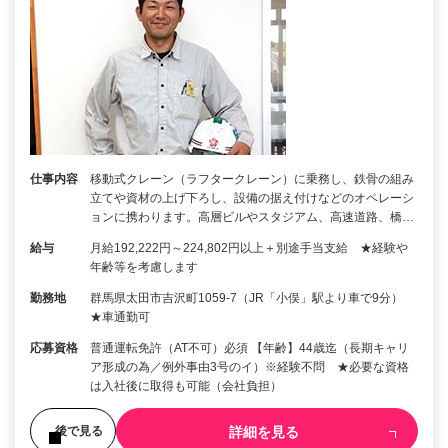
仕事内容
移動式クレーン（ラフタークレーン）に乗務し、鉄骨の組み
立てや資材の上げ下ろし、設備の据え付けなどのオペレーシ
ョンに携わります。高層ビルやスタジアム、高速道路、橋…
給与
月給192,222円～224,802円以上＋別途手当支給 ★経験や
年齢等を考慮します
勤務地
群馬県太田市吉沢町1059-7（JR「小俣」駅より車で9分）
★車通勤可
応募資格
普通運転免許（AT不可）必須 【年齢】44歳迄（長期キャリ
ア形成の為／例外事由3号のイ）※経験不問 ★必要な資格
は入社後に取得も可能（会社負担）
詳細を見る
後で見る