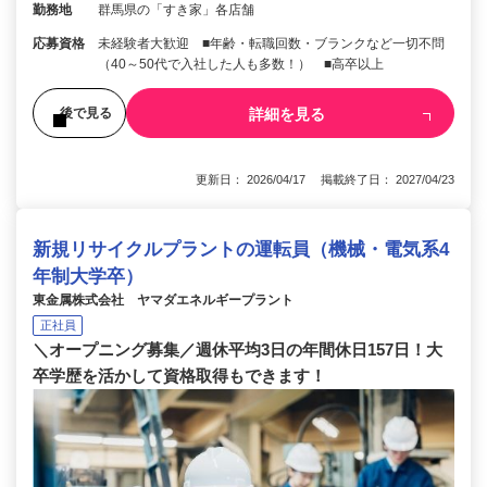
勤務地
群馬県の「すき家」各店舗
応募資格
未経験者大歓迎 ■年齢・転職回数・ブランクなど一切不問
（40～50代で入社した人も多数！） ■高卒以上
詳細を見る
後で見る
更新日： 2026/04/17 掲載終了日： 2027/04/23
新規リサイクルプラントの運転員（機械・電気系4
年制大学卒）
東金属株式会社 ヤマダエネルギープラント
正社員
＼オープニング募集／週休平均3日の年間休日157日！大
卒学歴を活かして資格取得もできます！