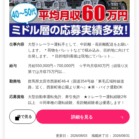
仕事内容
大型トレーラー運転手として、中距離・長距離配送をお願い
します。 ＊荷物をパレットなどで積み込み、目的地に向けて
出発します。 ＊目的地到着後は現地にてパレット…
給与
月給550,000円～700,000円 ☆平均月収60万円（頑張り次
第では月収75万円以…
勤務地
群馬県太田市西新町46-4（国道354号線「東毛広域幹線道
路」近く、西新町南公園より東へ）★車・バイク通勤OK
応募資格
大型自動車運転免許、牽引免許 ★トレーラー運転経験2年
以上 ※同車種の運転経験、長距離経験者は優遇します！
詳細を見る
後で見る
更新日： 2026/08/03 掲載終了日： 2026/08/31