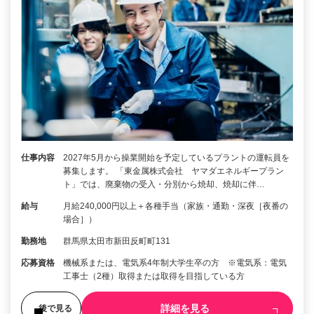
仕事内容
2027年5月から操業開始を予定しているプラントの運転員を
募集します。 「東金属株式会社 ヤマダエネルギープラン
ト」では、廃棄物の受入・分別から焼却、焼却に伴…
給与
月給240,000円以上＋各種手当（家族・通勤・深夜［夜番の
場合］）
勤務地
群馬県太田市新田反町町131
応募資格
機械系または、電気系4年制大学生卒の方 ※電気系：電気
工事士（2種）取得または取得を目指している方
詳細を見る
後で見る