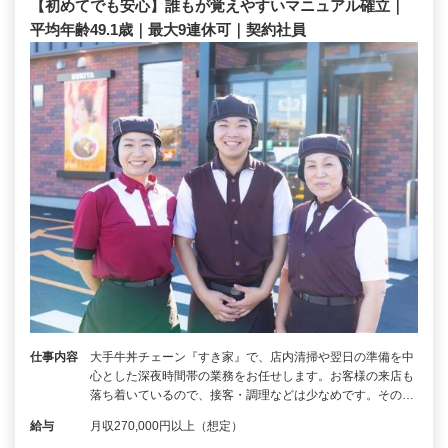
【初めてでも安心】誰もが覚えやすいマニュアル確立｜
平均年齢49.1歳｜最大9連休可｜契約社員
仕事内容
大手牛丼チェーン『すき家』で、店内清掃や翌日の準備を中
心とした深夜時間帯の業務をお任せします。お客様の来店も
落ち着いているので、接客・調理などは少なめです。その…
給与
月収270,000円以上（想定）