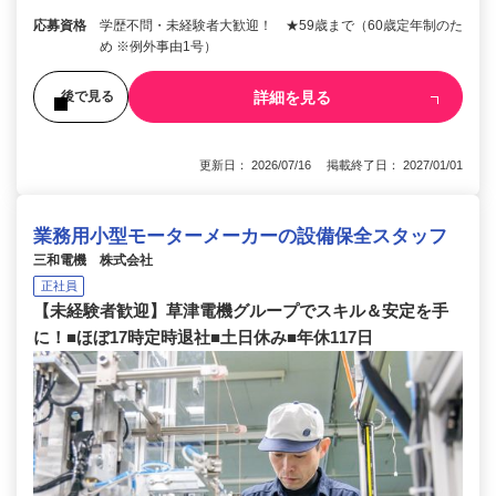
応募資格
学歴不問・未経験者大歓迎！ ★59歳まで（60歳定年制のた
め ※例外事由1号）
詳細を見る
後で見る
更新日： 2026/07/16 掲載終了日： 2027/01/01
業務用小型モーターメーカーの設備保全スタッフ
三和電機 株式会社
正社員
【未経験者歓迎】草津電機グループでスキル＆安定を手
に！■ほぼ17時定時退社■土日休み■年休117日