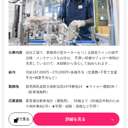
仕事内容
自社工場で、業務用小型モーターをつくる製造ラインの保守
点検・メンテナンスをお任せ。 手厚い研修やフォロー体制が
充実しているので、未経験から安心して始められます…
給与
月給187,000円～270,000円+各種手当（交通費+子育て支援
手当+残業手当など）
勤務地
群馬県邑楽郡大泉町吉田2479番地14 ★マイカー通勤OK！
（駐車場無料）
応募資格
要普通自動車免許（通勤用）、59歳まで（60歳定年制のため
※例外事由1号）★学歴・経験・資格など不問！
詳細を見る
後で見る