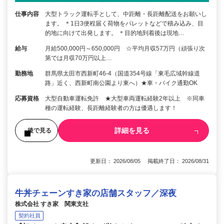
仕事内容
大型トラック運転手として、中距離・長距離配送をお願いし
ます。 ＊1日3便程届く荷物をパレットなどで積み込み、目
的地に向けて出発します。 ＊目的地到着後は現地…
給与
月給500,000円～650,000円 ☆平均月収57万円（頑張り次
第では月収70万円以上…
勤務地
群馬県太田市西新町46-4（国道354号線「東毛広域幹線道
路」近く、西新町南公園より東へ）★車・バイク通勤OK
応募資格
大型自動車運転免許 ★大型車両運転経験2年以上 ※同車
種の運転経験、長距離経験者の方は優遇します！
詳細を見る
後で見る
更新日： 2026/08/05 掲載終了日： 2026/08/31
牛丼チェーンすき家の店舗スタッフ／深夜
株式会社 すき家 関東支社
契約社員