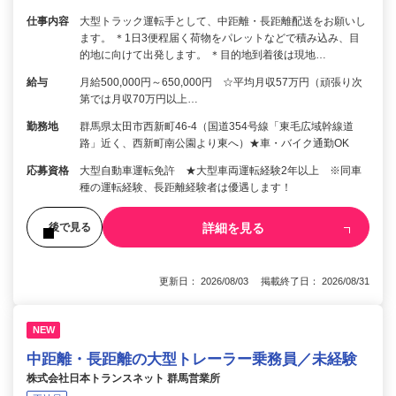
仕事内容
大型トラック運転手として、中距離・長距離配送をお願いし
ます。 ＊1日3便程届く荷物をパレットなどで積み込み、目
的地に向けて出発します。 ＊目的地到着後は現地…
給与
月給500,000円～650,000円 ☆平均月収57万円（頑張り次
第では月収70万円以上…
勤務地
群馬県太田市西新町46-4（国道354号線「東毛広域幹線道
路」近く、西新町南公園より東へ）★車・バイク通勤OK
応募資格
大型自動車運転免許 ★大型車両運転経験2年以上 ※同車
種の運転経験、長距離経験者は優遇します！
詳細を見る
後で見る
更新日： 2026/08/03 掲載終了日： 2026/08/31
NEW
中距離・長距離の大型トレーラー乗務員／未経験
株式会社日本トランスネット 群馬営業所