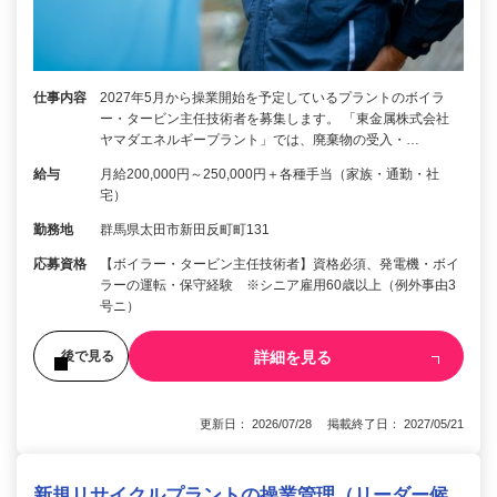
仕事内容
2027年5月から操業開始を予定しているプラントのボイラ
ー・タービン主任技術者を募集します。 「東金属株式会社
ヤマダエネルギープラント」では、廃棄物の受入・…
給与
月給200,000円～250,000円＋各種手当（家族・通勤・社
宅）
勤務地
群馬県太田市新田反町町131
応募資格
【ボイラー・タービン主任技術者】資格必須、発電機・ボイ
ラーの運転・保守経験 ※シニア雇用60歳以上（例外事由3
号ニ）
詳細を見る
後で見る
更新日： 2026/07/28 掲載終了日： 2027/05/21
新規リサイクルプラントの操業管理（リーダー候