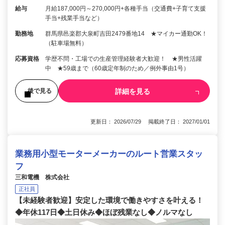
給与
月給187,000円～270,000円+各種手当（交通費+子育て支援
手当+残業手当など）
勤務地
群馬県邑楽郡大泉町吉田2479番地14 ★マイカー通勤OK！
（駐車場無料）
応募資格
学歴不問・工場での生産管理経験者大歓迎！ ★男性活躍
中 ★59歳まで（60歳定年制のため／例外事由1号）
詳細を見る
後で見る
更新日： 2026/07/29 掲載終了日： 2027/01/01
業務用小型モーターメーカーのルート営業スタッ
フ
三和電機 株式会社
正社員
【未経験者歓迎】安定した環境で働きやすさを叶える！
◆年休117日◆土日休み◆ほぼ残業なし◆ノルマなし