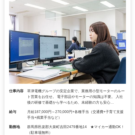
仕事内容
草津電機グループの安定企業で、業務用小型モーターのルー
ト営業をお任せ。 電子部品やモーターの知識は不要。 入社
後の研修で基礎から学べるため、未経験の方も安心…
給与
月給187,000円～270,000円+各種手当（交通費+子育て支援
手当+残業手当など）
勤務地
群馬県邑楽郡大泉町吉田2479番地14 ★マイカー通勤OK！
（駐車場無料）