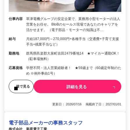
仕事内容
草津電機グループの安定企業で、業務用小型モーターの法人
営業をお任せ。 BtoBのセールス現場であなたのキャリアを
活かせます。 （電子部品・モーターの知識は不…
給与
月給187,000円～270,000円+各種手当（交通費+子育て支援
手当+残業手当など）
勤務地
群馬県邑楽郡大泉町吉田2479番地14 ★マイカー通勤OK！
（駐車場無料）
応募資格
学歴不問・法人営業経験者！ ★59歳まで（60歳定年制のた
め ※例外事由1号）
詳細を見る
後で見る
更新日： 2026/07/16 掲載終了日： 2027/01/01
電子部品メーカーの事務スタッフ
株式会社 新星電子工業