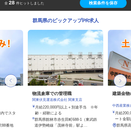
28
検索条件を保存
全
件ヒットしました
群馬県のピックアップPR求人
物流倉庫での管理職
建築金物
関東伏見運送株式会社 関東支店
中西産業株
月給220,000円以上＋別途手当 ※年
0円内でスタ
齢・経験による
月給200,
ート金額は
群馬県館林市赤生田町688-1（東武鉄
88番地
道伊勢崎線「茂林寺前」駅よ...
群馬県高