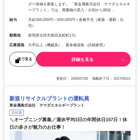
ダー候補を募集します。 「東金属株式会社 ヤマダエネルギ
ープラント」では、廃棄物の受入・分別から焼却…
給与
月給300,000円～600,000円＋各種手当（家族・通勤・社
宅）
勤務地
群馬県太田市新田反町町131
応募資格
大卒以上（機械系）、要各種資格（詳細参照）
詳細を見る
後で見る
更新日： 2026/07/28 掲載終了日： 2027/05/21
新規リサイクルプラントの運転員
東金属株式会社 ヤマダエネルギープラント
正社員
＼オープニング募集／週休平均3日の年間休日157日！休
日の多さが魅力のお仕事！