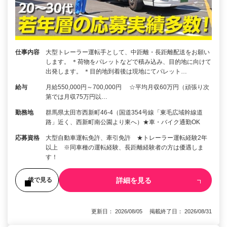
仕事内容
大型トレーラー運転手として、中距離・長距離配送をお願い
します。 ＊荷物をパレットなどで積み込み、目的地に向けて
出発します。 ＊目的地到着後は現地にてパレット…
給与
月給550,000円～700,000円 ☆平均月収60万円（頑張り次
第では月収75万円以…
勤務地
群馬県太田市西新町46-4（国道354号線「東毛広域幹線道
路」近く、西新町南公園より東へ）★車・バイク通勤OK
応募資格
大型自動車運転免許、牽引免許 ★トレーラー運転経験2年
以上 ※同車種の運転経験、長距離経験者の方は優遇しま
す！
詳細を見る
後で見る
更新日： 2026/08/05 掲載終了日： 2026/08/31