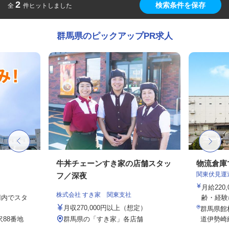
2
検索条件を保存
全
件ヒットしました
群馬県のピックアップPR求人
牛丼チェーンすき家の店舗スタッ
物流倉庫
関東伏見運
フ／深夜
月給220
株式会社 すき家 関東支社
0円内でスタ
齢・経験
月収270,000円以上（想定）
群馬県館
88番地
群馬県の「すき家」各店舗
道伊勢崎