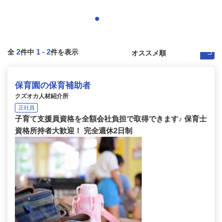
2
1
-
2
全
件中
件を表示
保育園の保育補助者
クズオカ人材紹介所
正社員
子育て支援員資格を全額会社負担で取得できます♪ 保育士
資格所持者大歓迎！ 完全週休2日制