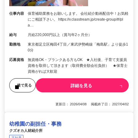
仕事内容
保育補助業務をお願いします。 会社紹介動画配信中！お気軽
にご相談下さい。 https://v.classtream.jp/create-group/#/pl
a…
給与
月給220,000円以上（賞与年2ヶ月分）
勤務地
東京都足立区梅田4丁目／東武伊勢崎線「梅島駅」より徒歩1
0分
応募資格
無資格OK・ブランクある方もOK ★入社後、子育て支援員
資格を取得して頂きます（取得費全額会社負担） ★保育士
資格がれば大歓迎
詳細を見る
後で見る
更新日： 2026/04/08 掲載終了日： 2027/04/02
幼稚園の副担任・事務
クズオカ人材紹介所
正社員