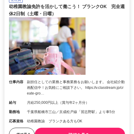
幼稚園教諭免許を活かして働こう！ ブランクOK 完全週
休2日制（土曜・日曜）
仕事内容
副担任としての業務と事務業務をお願いします。 会社紹介動
画配信中！お気軽にご相談下さい。 https://v.classtream.jp/cr
eate-gro…
給与
月給250,000円以上（賞与年2ヶ月分）
勤務地
千葉県船橋市三山／京成松戸線「習志野駅」より車5分
応募資格
幼稚園教諭 ブランクある方もOK