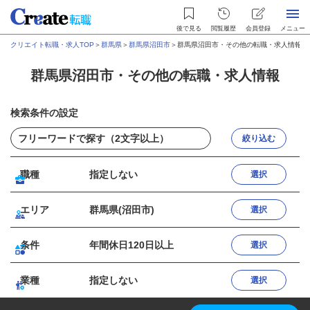
後で見る
閲覧履歴
会員登録
メニュー
クリエイト転職・求人TOP
＞
群馬県
＞
群馬県沼田市
＞
群馬県沼田市・その他の転職・求人情報
群馬県沼田市・その他の転職・求人情報
検索条件の設定
絞り込む
職種
指定しない
選択
エリア
群馬県(沼田市)
選択
条件
年間休日120日以上
選択
業種
指定しない
選択