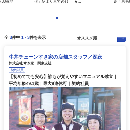
88番地
俣」駅より車で9分） ★...
線「東毛
3
1
-
3
全
件中
件を表示
牛丼チェーンすき家の店舗スタッフ／深夜
株式会社 すき家 関東支社
契約社員
【初めてでも安心】誰もが覚えやすいマニュアル確立｜
平均年齢49.1歳｜最大9連休可｜契約社員