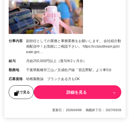
仕事内容
副担任としての業務と事務業務をお願いします。 会社紹介動
画配信中！お気軽にご相談下さい。 https://v.classtream.jp/cr
eate-gro…
給与
月給250,000円以上（賞与年2ヶ月分）
勤務地
千葉県船橋市三山／京成松戸線「習志野駅」より車5分
応募資格
幼稚園教諭 ブランクある方もOK
詳細を見る
後で見る
更新日： 2026/04/08 掲載終了日： 2027/03/26