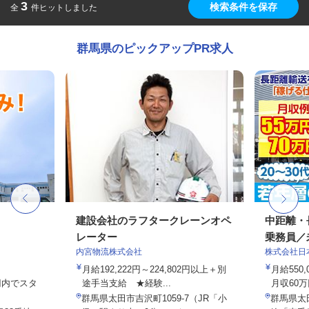
3
検索条件を保存
全
件ヒットしました
群馬県のピックアップPR求人
建設会社のラフタークレーンオペ
中距離・
レーター
乗務員／
内宮物流株式会社
株式会社日
月給192,222円～224,802円以上＋別
月給550,
0円内でスタ
途手当支給 ★経験...
月収60万
群馬県太田市吉沢町1059-7（JR「小
群馬県太田