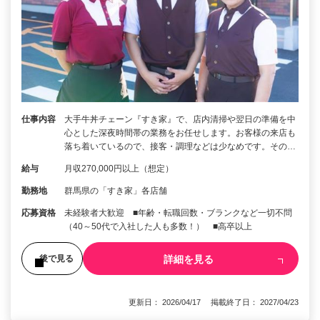
仕事内容
大手牛丼チェーン『すき家』で、店内清掃や翌日の準備を中
心とした深夜時間帯の業務をお任せします。お客様の来店も
落ち着いているので、接客・調理などは少なめです。その…
給与
月収270,000円以上（想定）
勤務地
群馬県の「すき家」各店舗
応募資格
未経験者大歓迎 ■年齢・転職回数・ブランクなど一切不問
（40～50代で入社した人も多数！） ■高卒以上
詳細を見る
後で見る
更新日： 2026/04/17 掲載終了日： 2027/04/23