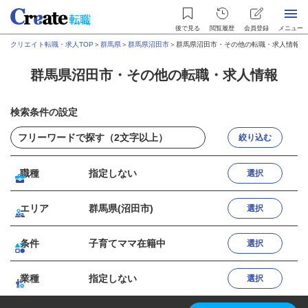
後で見る
閲覧履歴
会員登録
メニュー
クリエイト転職・求人TOP
＞
群馬県
＞
群馬県沼田市
＞
群馬県沼田市・その他の転職・求人情報
群馬県沼田市・その他の転職・求人情報
検索条件の設定
絞り込む
職種
指定しない
選択
エリア
群馬県(沼田市)
選択
条件
子育てママ在籍中
選択
業種
指定しない
選択