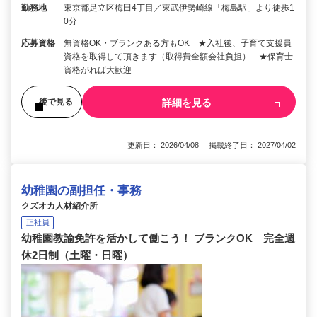
勤務地
東京都足立区梅田4丁目／東武伊勢崎線「梅島駅」より徒歩1
0分
応募資格
無資格OK・ブランクある方もOK ★入社後、子育て支援員
資格を取得して頂きます（取得費全額会社負担） ★保育士
資格がれば大歓迎
詳細を見る
後で見る
更新日： 2026/04/08 掲載終了日： 2027/04/02
幼稚園の副担任・事務
クズオカ人材紹介所
正社員
幼稚園教諭免許を活かして働こう！ ブランクOK 完全週
休2日制（土曜・日曜）