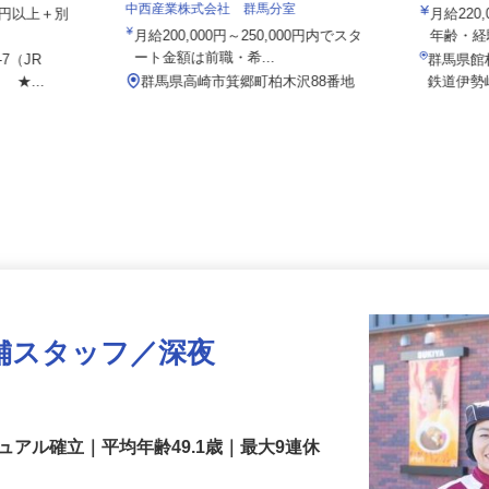
関東伏見
中西産業株式会社 群馬分室
802円以上＋別
月給2
月給200,000円～250,000円内でスタ
年齢・
ート金額は前職・希...
-7（JR
群馬県
 ★...
群馬県高崎市箕郷町柏木沢88番地
鉄道伊
舗スタッフ／深夜
アル確立｜平均年齢49.1歳｜最大9連休