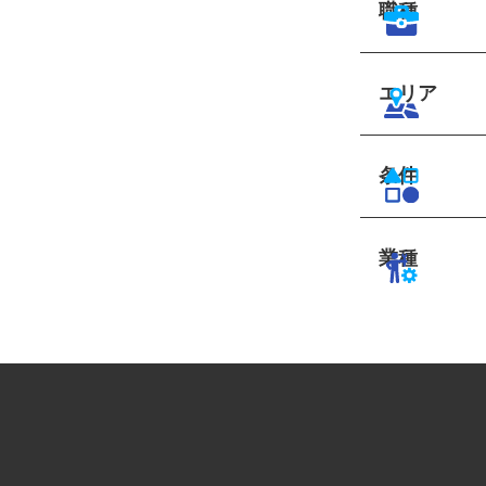
職種
エリア
条件
業種