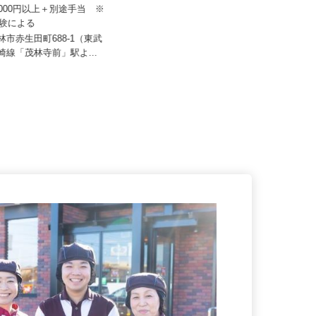
運送株式会社 関東支店
内宮物流株式会社
20,000円以上＋別途手当 ※
月給192,222円～224,802円以上＋別
経験による
途手当支給 ★経験...
館林市赤生田町688-1（東武
群馬県太田市吉沢町1059-7（JR
勢崎線「茂林寺前」駅よ...
「小俣」駅より車で9分） ★...