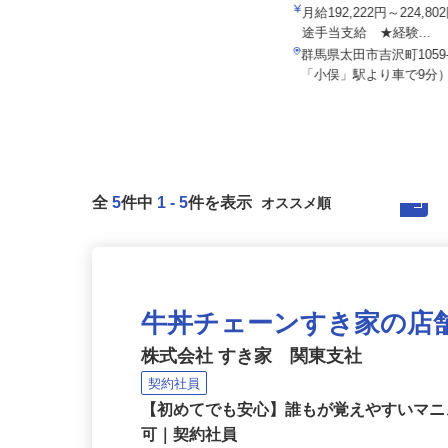
関東伏見運送株式会社 関東支店
内宮物流株式会社
月給220,000円以上＋別途手当 ※
月給192,222円～224,
年齢・経験による
途手当支給 ★経験...
群馬県館林市赤生田町688-1（東武
群馬県太田市吉沢町1059
鉄道伊勢崎線「茂林寺前」駅よ...
「小俣」駅より車で9分）
全
5
件中
1
-
5
件を表示
牛丼チェーンすき家の店
株式会社 すき家 関東支社
契約社員
【初めてでも安心】誰もが覚えやすいマニュ