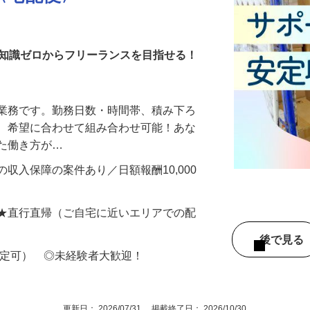
〈宅配便〉
・知識ゼロからフリーランスを目指せる！
送業務です。勤務日数・時間帯、積み下ろ
ど、希望に合わせて組み合わせ可能！あな
せた働き方が…
収入保障の案件あり／日額報酬10,000
 ★直行直帰（ご自宅に近いエリアでの配
後で見
限定可） ◎未経験者大歓迎！