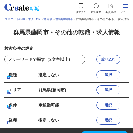
後で見る
閲覧履歴
会員登録
メニュー
クリエイト転職・求人TOP
＞
群馬県
＞
群馬県藤岡市
＞
群馬県藤岡市・その他の転職・求人情報
群馬県藤岡市・その他の転職・求人情報
検索条件の設定
絞り込む
職種
指定しない
選択
エリア
群馬県(藤岡市)
選択
条件
車通勤可能
選択
業種
指定しない
選択