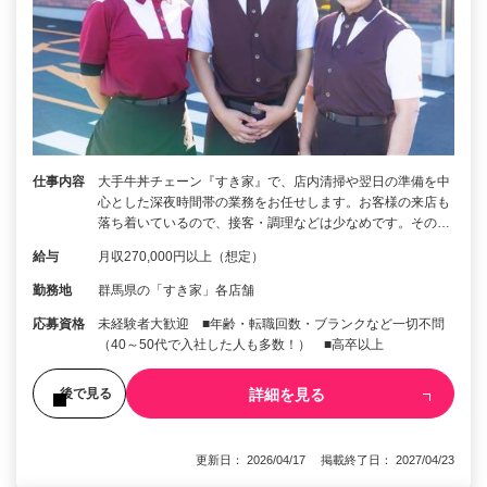
仕事内容
大手牛丼チェーン『すき家』で、店内清掃や翌日の準備を中
心とした深夜時間帯の業務をお任せします。お客様の来店も
落ち着いているので、接客・調理などは少なめです。その…
給与
月収270,000円以上（想定）
勤務地
群馬県の「すき家」各店舗
応募資格
未経験者大歓迎 ■年齢・転職回数・ブランクなど一切不問
（40～50代で入社した人も多数！） ■高卒以上
詳細を見る
後で見る
更新日： 2026/04/17 掲載終了日： 2027/04/23