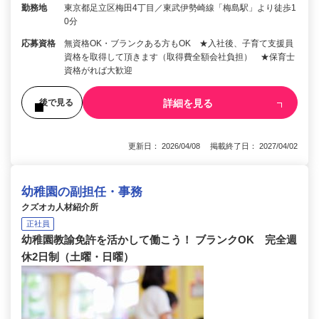
勤務地
東京都足立区梅田4丁目／東武伊勢崎線「梅島駅」より徒歩1
0分
応募資格
無資格OK・ブランクある方もOK ★入社後、子育て支援員
資格を取得して頂きます（取得費全額会社負担） ★保育士
資格がれば大歓迎
詳細を見る
後で見る
更新日： 2026/04/08 掲載終了日： 2027/04/02
幼稚園の副担任・事務
クズオカ人材紹介所
正社員
幼稚園教諭免許を活かして働こう！ ブランクOK 完全週
休2日制（土曜・日曜）