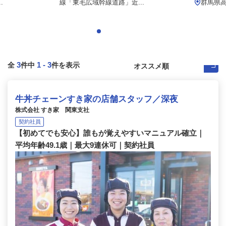
.
線「東毛広域幹線道路」近...
群馬県高
3
1
-
3
全
件中
件を表示
牛丼チェーンすき家の店舗スタッフ／深夜
株式会社 すき家 関東支社
契約社員
【初めてでも安心】誰もが覚えやすいマニュアル確立｜
平均年齢49.1歳｜最大9連休可｜契約社員