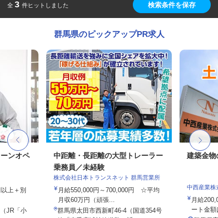
3
検索条件を保存
全
件ヒットしました
群馬県のピックアップPR求人
レーンオペ
中距離・長距離の大型トレーラー
建築金物
乗務員／未経験
株式会社日本トランスネット 群馬営業所
中西産業株
2円以上＋別
月給550,000円～700,000円 ☆平均
月収60万円（頑張...
月給200,
ート金額は
7（JR「小
群馬県太田市西新町46-4（国道354号