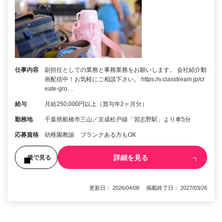
仕事内容
副担任としての業務と事務業務をお願いします。 会社紹介動
画配信中！お気軽にご相談下さい。 https://v.classtream.jp/cr
eate-gro…
給与
月給250,000円以上（賞与年2ヶ月分）
勤務地
千葉県船橋市三山／京成松戸線「習志野駅」より車5分
応募資格
幼稚園教諭 ブランクある方もOK
詳細を見る
後で見る
更新日： 2026/04/08 掲載終了日： 2027/03/26