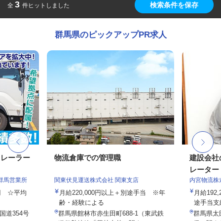
3
検索条件を保存
全
件ヒットしました
群馬県のピックアップPR求人
トレーラー
物流倉庫での管理職
建設会社
レーター
群馬営業所
関東伏見運送株式会社 関東支店
内宮物流株
0円 ☆平均
月給220,000円以上＋別途手当 ※年
月給192,
齢・経験による
途手当支給
国道354号
群馬県館林市赤生田町688-1（東武鉄
群馬県太田