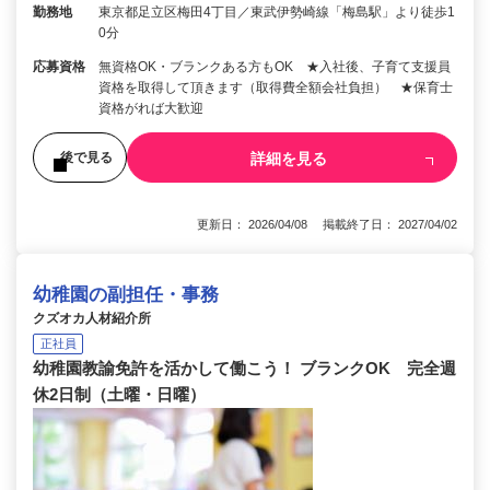
勤務地
東京都足立区梅田4丁目／東武伊勢崎線「梅島駅」より徒歩1
0分
応募資格
無資格OK・ブランクある方もOK ★入社後、子育て支援員
資格を取得して頂きます（取得費全額会社負担） ★保育士
資格がれば大歓迎
詳細を見る
後で見る
更新日： 2026/04/08 掲載終了日： 2027/04/02
幼稚園の副担任・事務
クズオカ人材紹介所
正社員
幼稚園教諭免許を活かして働こう！ ブランクOK 完全週
休2日制（土曜・日曜）