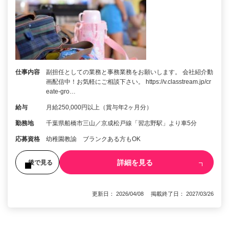
仕事内容
副担任としての業務と事務業務をお願いします。 会社紹介動
画配信中！お気軽にご相談下さい。 https://v.classtream.jp/cr
eate-gro…
給与
月給250,000円以上（賞与年2ヶ月分）
勤務地
千葉県船橋市三山／京成松戸線「習志野駅」より車5分
応募資格
幼稚園教諭 ブランクある方もOK
詳細を見る
後で見る
更新日： 2026/04/08 掲載終了日： 2027/03/26