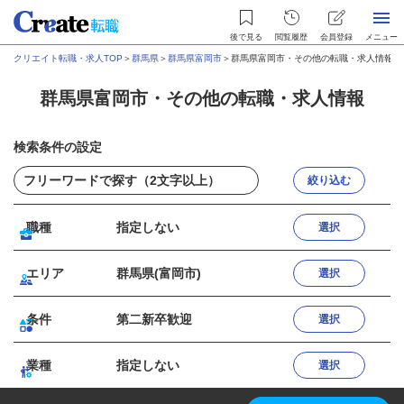
後で見る
閲覧履歴
会員登録
メニュー
クリエイト転職・求人TOP
＞
群馬県
＞
群馬県富岡市
＞
群馬県富岡市・その他の転職・求人情報
群馬県富岡市・その他の転職・求人情報
検索条件の設定
絞り込む
職種
指定しない
選択
エリア
群馬県(富岡市)
選択
条件
第二新卒歓迎
選択
業種
指定しない
選択