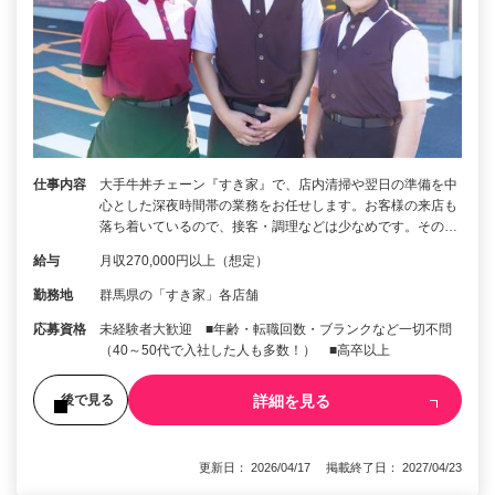
仕事内容
大手牛丼チェーン『すき家』で、店内清掃や翌日の準備を中
心とした深夜時間帯の業務をお任せします。お客様の来店も
落ち着いているので、接客・調理などは少なめです。その…
給与
月収270,000円以上（想定）
勤務地
群馬県の「すき家」各店舗
応募資格
未経験者大歓迎 ■年齢・転職回数・ブランクなど一切不問
（40～50代で入社した人も多数！） ■高卒以上
詳細を見る
後で見る
更新日： 2026/04/17 掲載終了日： 2027/04/23