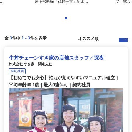
..
道伊勢崎線「茂林寺前」駅よ...
俣」駅より
3
1
-
3
全
件中
件を表示
牛丼チェーンすき家の店舗スタッフ／深夜
株式会社 すき家 関東支社
契約社員
【初めてでも安心】誰もが覚えやすいマニュアル確立｜
平均年齢49.1歳｜最大9連休可｜契約社員