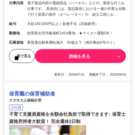
仕事内容
電子製品内部の電線部品（ハーネス）などの、製造を行うお
仕事です。 具体的には、製品製造における一連の作業を自動
で行う装置の操作（オペレーター）や、組立工程にお…
給与
月給190,000円以上＋各種手当（詳細参照）
勤務地
群馬県太田市飯塚町1454番地 ★マイカー通勤OK！
応募資格
要普通自動車運転免許、50歳まで（例外事由3号のイ）
詳細を見る
後で見る
更新日： 2026/07/31 掲載終了日： 2026/09/18
保育園の保育補助者
クズオカ人材紹介所
正社員
子育て支援員資格を全額会社負担で取得できます♪ 保育士
資格所持者大歓迎！ 完全週休2日制