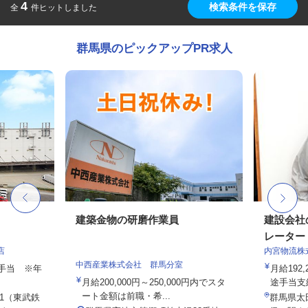
4
検索条件を保存
全
件ヒットしました
群馬県のピックアップPR求人
建築金物の研磨作業員
建設会社
レーター
店
内宮物流株
中西産業株式会社 群馬分室
途手当 ※年
月給192,
月給200,000円～250,000円内でスタ
途手当支給
ート金額は前職・希...
-1（東武鉄
群馬県太田