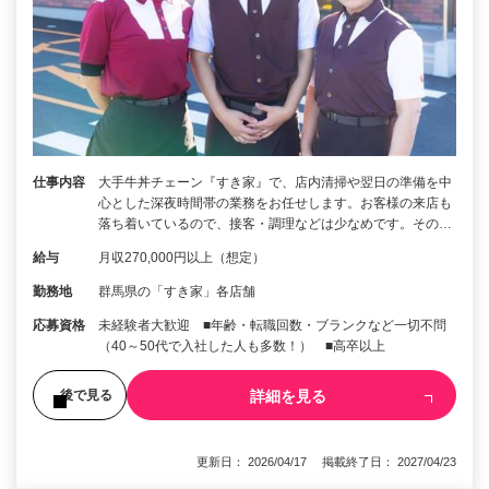
仕事内容
大手牛丼チェーン『すき家』で、店内清掃や翌日の準備を中
心とした深夜時間帯の業務をお任せします。お客様の来店も
落ち着いているので、接客・調理などは少なめです。その…
給与
月収270,000円以上（想定）
勤務地
群馬県の「すき家」各店舗
応募資格
未経験者大歓迎 ■年齢・転職回数・ブランクなど一切不問
（40～50代で入社した人も多数！） ■高卒以上
詳細を見る
後で見る
更新日： 2026/04/17 掲載終了日： 2027/04/23