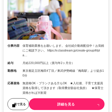
仕事内容
保育補助業務をお願いします。 会社紹介動画配信中！お気軽
にご相談下さい。 https://v.classtream.jp/create-group/#/pl
a…
給与
月給220,000円以上（賞与年2ヶ月分）
勤務地
東京都足立区梅田4丁目／東武伊勢崎線「梅島駅」より徒歩1
0分
応募資格
無資格OK・ブランクある方もOK ★入社後、子育て支援員
資格を取得して頂きます（取得費全額会社負担） ★保育士
資格がれば大歓迎
詳細を見る
後で見る