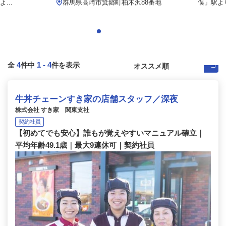
...
群馬県高崎市箕郷町柏木沢88番地
俣」駅より
4
1
-
4
全
件中
件を表示
牛丼チェーンすき家の店舗スタッフ／深夜
株式会社 すき家 関東支社
契約社員
【初めてでも安心】誰もが覚えやすいマニュアル確立｜
平均年齢49.1歳｜最大9連休可｜契約社員