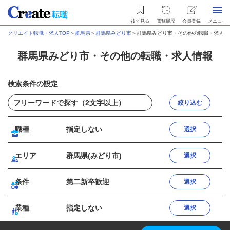
後で見る
閲覧履歴
会員登録
メニュー
クリエイト転職・求人TOP
＞
群馬県
＞
群馬県みどり市
＞
群馬県みどり市・その他の転職・求人情
群馬県みどり市・その他の転職・求人情報
検索条件の設定
絞り込む
職種
指定しない
選択
エリア
群馬県(みどり市)
選択
条件
第二新卒歓迎
選択
業種
指定しない
選択