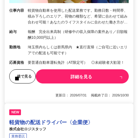
仕事内容
軽貨物自動車を使用した配送業務です。勤務日数・時間帯、
積み下ろしのエリア、荷物の種類など、希望に合わせて組み
合わせ可能！あなたのライフスタイルに合わせた働き方が…
給与
報酬 完全出来高制（研修中の収入保障の案件あり／日額報
酬10,000円以上）
勤務地
埼玉県内もしくは群馬県内 ★直行直帰（ご自宅に近いエリ
アでの配送も可能です）
応募資格
要普通自動車運転免許（AT限定可） ◎未経験者大歓迎！
詳細を見る
後で見る
更新日： 2026/07/31 掲載終了日： 2026/10/30
NEW
軽貨物の配送ドライバー〈企業便〉
株式会社ロジスタッフ
業務委託