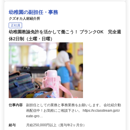
幼稚園の副担任・事務
クズオカ人材紹介所
正社員
幼稚園教諭免許を活かして働こう！ ブランクOK 完全週
休2日制（土曜・日曜）
仕事内容
副担任としての業務と事務業務をお願いします。 会社紹介動
画配信中！お気軽にご相談下さい。 https://v.classtream.jp/cr
eate-gro…
給与
月給250,000円以上（賞与年2ヶ月分）