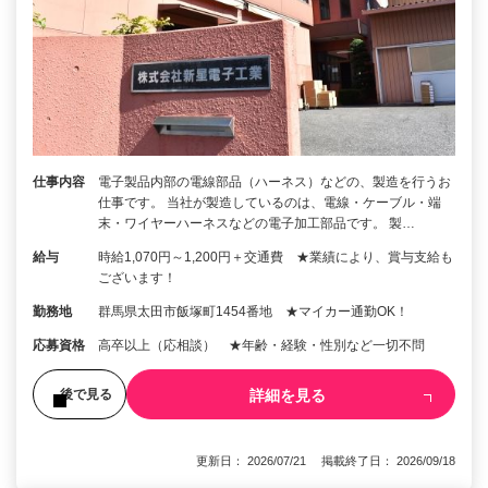
仕事内容
電子製品内部の電線部品（ハーネス）などの、製造を行うお
仕事です。 当社が製造しているのは、電線・ケーブル・端
末・ワイヤーハーネスなどの電子加工部品です。 製…
給与
時給1,070円～1,200円＋交通費 ★業績により、賞与支給も
ございます！
勤務地
群馬県太田市飯塚町1454番地 ★マイカー通勤OK！
応募資格
高卒以上（応相談） ★年齢・経験・性別など一切不問
詳細を見る
後で見る
更新日： 2026/07/21 掲載終了日： 2026/09/18