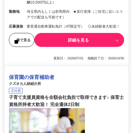
酬10,000円以上）
勤務地
埼玉県内もしくは群馬県内 ★直行直帰（ご自宅に近いエリ
アでの配送も可能です）
応募資格
要普通自動車運転免許（AT限定可） ◎未経験者大歓迎！
詳細を見る
後で見る
更新日： 2026/07/31 掲載終了日： 2026/10/30
保育園の保育補助者
クズオカ人材紹介所
正社員
子育て支援員資格を全額会社負担で取得できます♪ 保育士
資格所持者大歓迎！ 完全週休2日制