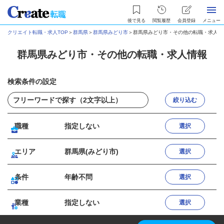
後で見る
閲覧履歴
会員登録
メニュー
クリエイト転職・求人TOP
＞
群馬県
＞
群馬県みどり市
＞
群馬県みどり市・その他の転職・求人情
群馬県みどり市・その他の転職・求人情報
検索条件の設定
絞り込む
職種
指定しない
選択
エリア
群馬県(みどり市)
選択
条件
年齢不問
選択
業種
指定しない
選択