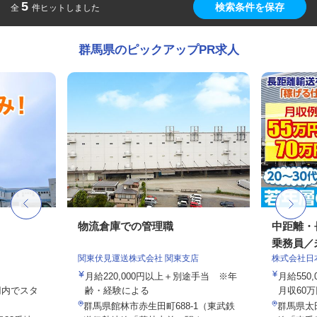
5
検索条件を保存
全
件ヒットしました
群馬県のピックアップPR求人
物流倉庫での管理職
中距離・
乗務員／
関東伏見運送株式会社 関東支店
株式会社日
月給220,000円以上＋別途手当 ※年
月給550,
0円内でスタ
齢・経験による
月収60万
群馬県館林市赤生田町688-1（東武鉄
群馬県太田