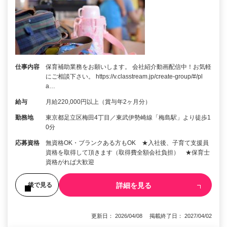
仕事内容
保育補助業務をお願いします。 会社紹介動画配信中！お気軽
にご相談下さい。 https://v.classtream.jp/create-group/#/pl
a…
給与
月給220,000円以上（賞与年2ヶ月分）
勤務地
東京都足立区梅田4丁目／東武伊勢崎線「梅島駅」より徒歩1
0分
応募資格
無資格OK・ブランクある方もOK ★入社後、子育て支援員
資格を取得して頂きます（取得費全額会社負担） ★保育士
資格がれば大歓迎
詳細を見る
後で見る
更新日： 2026/04/08 掲載終了日： 2027/04/02