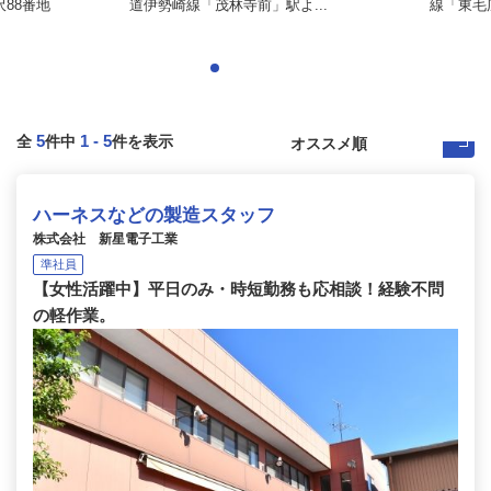
88番地
道伊勢崎線「茂林寺前」駅よ...
線「東毛
5
1
-
5
全
件中
件を表示
ハーネスなどの製造スタッフ
株式会社 新星電子工業
準社員
【女性活躍中】平日のみ・時短勤務も応相談！経験不問
の軽作業。