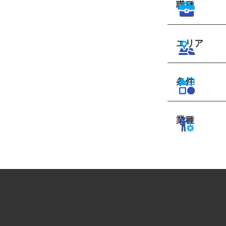
職種
エリア
条件
業種