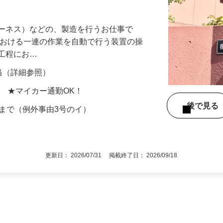
】軽作業中心のお仕事♪長期安定して働け
ハーネス）などの、製造を行うお仕事で
における一連の作業を自動で行う装置の操
立工程にお…
手当（詳細参照）
地 ★マイカー通勤OK！
後で見
歳まで（例外事由3号のイ）
更新日： 2026/07/31 掲載終了日： 2026/09/18