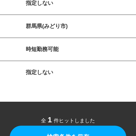
指定しない
群馬県(みどり市)
時短勤務可能
指定しない
1
全
件ヒットしました