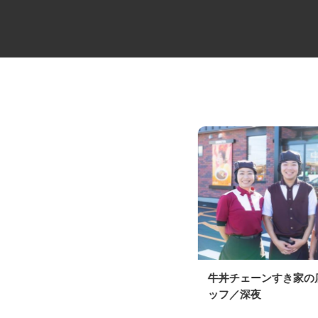
建築金物の研磨作業員
牛丼チェーンすき家
ッフ／深夜