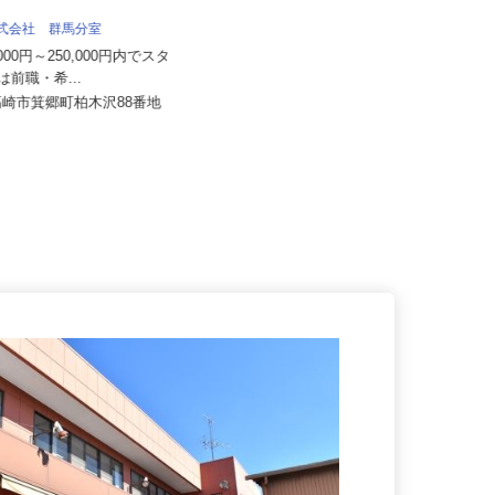
株式会社 群馬分室
株式会社 すき家 関東支社
0,000円～250,000円内でスタ
額は前職・希...
月収270,000円以上（想定）
県高崎市箕郷町柏木沢88番地
群馬県の「すき家」各店舗