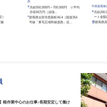
株式会社日本トランスネット 群馬営業
所
中西産業
月給550,000円～700,000円 ☆平均
月収60万円（頑張...
月給20
想定）
ート金
群馬県太田市西新町46-4（国道354
店舗
号線「東毛広域幹線道路」近...
群馬
員