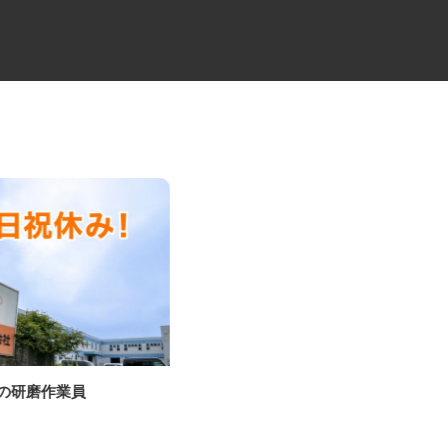
物の研磨作業員
牛丼チェーンすき家の店舗スタ
ッフ／深夜