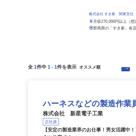
中西産業株式会社 群馬分室
株式会社 すき家 関東支社
月給200,000円～250,000円内でスタ
ート金額は前職・希...
月収270,000円以上（
群馬県高崎市箕郷町柏木沢88番地
群馬県の「すき家」各
全
1
件中
1
-
1
件を表示
ハーネスなどの製造作業
株式会社 新星電子工業
正社員